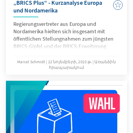
„BRICS Plus“ - Kurzanalyse Europa
und Nordamerika
Regierungsvertreter aus Europa und
Nordamerika hielten sich insgesamt mit
öffentlichen Stellungnahmen zum jüngsten
BRICS-Gipfel und der BRICS-Erweiterung
auffällig zurück. Die geringe mediale
Beachtung wird auch damit in
Marcel Schmidt
22 նոյեմբերի, 2023 թ.
Առանձին
հրապարակում
Zusammenhang gebracht, dass man BRICS
nicht aufwerten möchte. Forderungen, dem
BRICS-Bündnis beizutreten, wie
beispielsweise in Serbien oder Teilen
Bosnien-Herzegowinas, finden keinerlei
Widerhall. Insgesamt wird das BRICS-Bündnis
in Europa und Nordamerika tendenziell als
anti-westliches Staatenbündnis gesehen,
wobei sein Einfluss in erster Linie aufgrund