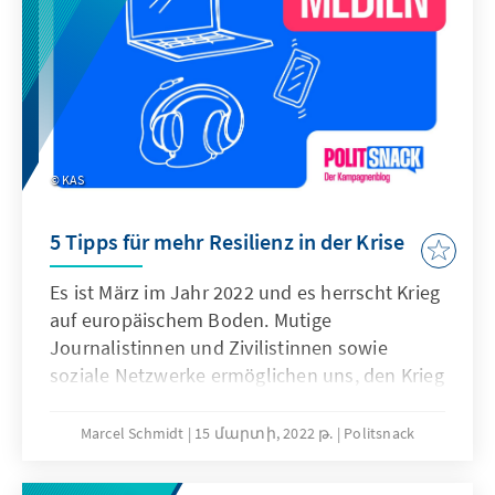
KAS
5 Tipps für mehr Resilienz in der Krise
Es ist März im Jahr 2022 und es herrscht Krieg
auf europäischem Boden. Mutige
Journalistinnen und Zivilistinnen sowie
soziale Netzwerke ermöglichen uns, den Krieg
beinahe in Echtzeit mitzuerleben. Das
beschäftigt uns, nimmt uns mit – und nicht
Marcel Schmidt
15 մարտի, 2022 թ.
Politsnack
selten lähmt es uns. Hier sind fünf Tipps, um
die Resilienz zu stärken.