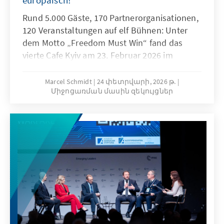
europäisch!“
Rund 5.000 Gäste, 170 Partnerorganisationen,
120 Veranstaltungen auf elf Bühnen: Unter
dem Motto „Freedom Must Win“ fand das
vierte Cafe Kyiv am 23. Februar 2026 im
Colosseum in Berlin statt. Gäste und
Diskutanten aus Politik, Wissenschaft,
Marcel Schmidt
24 փետրվարի, 2026 թ.
Միջոցառման մասին զեկույցներ
Zivilgesellschaft und Wirtschaft füllten die
Kinosäle und nutzten die bekannteste
Ukraine-Veranstaltung Europas, um über eine
europäische und ukrainische Zukunft in
Freiheit, Würde und Demokratie zu beraten.
Ein Pop-Up Market, Filmvorführungen und
Ausstellungen taten ihr Übriges, die
ukrainische Kultur an diesem Tag nach Berlin
zu holen. Unter den zahlreichen Gästen
befanden sich unter anderem Bundeskanzler
Friedrich Merz, Bundesaußenminister Johann