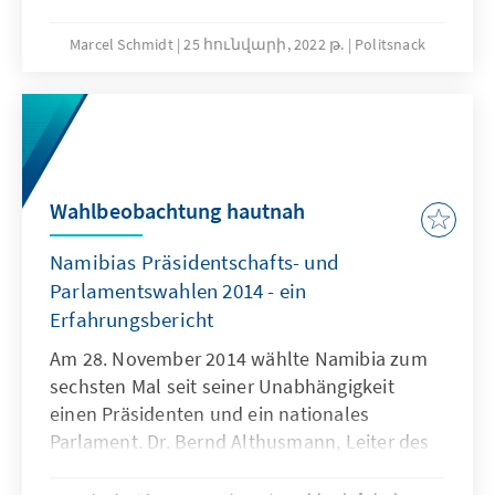
behalten? Mit der folgenden Auswahl
verpassen Sie keinen Trend, sind immer auf
Marcel Schmidt
25 հունվարի, 2022 թ.
Politsnack
dem Laufenden und haben daneben noch
Zeit für die anderen wichtigen Dinge im
Leben.
Wahlbeobachtung hautnah
Namibias Präsidentschafts- und
Parlamentswahlen 2014 - ein
Erfahrungsbericht
Am 28. November 2014 wählte Namibia zum
sechsten Mal seit seiner Unabhängigkeit
einen Präsidenten und ein nationales
Parlament. Dr. Bernd Althusmann, Leiter des
Auslandsbüros Namibia und Angola, war als