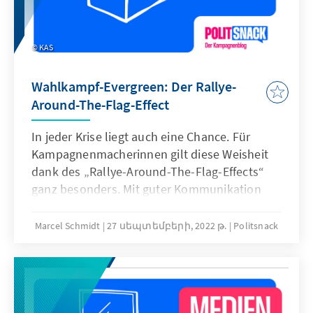
der großen Heterogenität als gering
eingeschätzt wird. Einige Beobachter sehen
die BRICS durch die starke Fragmentierung
KAS
gar als geschwächt an, wie zum Beispiel in
Kanada und Schweden: schon die Definition
Wahlkampf-Evergreen: Der Rallye-
gemeinsamer Ziele werde immer schwieriger,
Around-The-Flag-Effect
zudem seien Ägypten und Argentinien
vielmehr wirtschaftliche Bremsklötze als
In jeder Krise liegt auch eine Chance. Für
Motoren.
Kampagnenmacherinnen gilt diese Weisheit
dank des „Rallye-Around-The-Flag-Effects“
ganz besonders. Mit guter Kommunikation
kann man hier viel gewinnen.
Marcel Schmidt
27 սեպտեմբերի, 2022 թ.
Politsnack