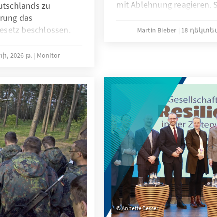
mit Ablehnung reagieren. 
eutschlands zu
Bedürfnissen der jungen G
erung das
begegnen. Nur wenn die J
esetz beschlossen.
Martin Bieber
18 դեկտեմ
werden Maßnahmen wie d
ligkeit und attraktiven
Wehrdienstmodernisierung
die Reform die Ziele
, 2026 թ.
Monitor
potenzieller Gesellschafts
Zahl der Reserve
können.
ertinnen und Experten
 Diese sollten zudem
tige Sicherung der
Anderenfalls droht
en in der aktiven
t zu werden.
Annette Besser