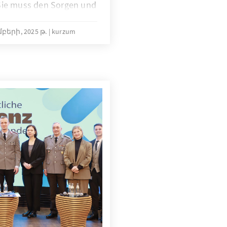
Sie muss den Sorgen und
eneration offen
ugend einbezogen wird,
բերի, 2025 թ.
kurzum
as
sgesetz oder ein
dienst Akzeptanz finden