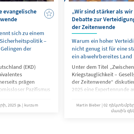
e evangelische
„Wir sind stärker als wir
enwende
Debatte zur Verteidigung
der Zeitenwende
ennt sich zu einem
icherheitspolitik –
Warum ein hoher Verteidi
s Gelingen der
nicht genug ist für eine 
ein abwehrbereites Land
eutschland (EKD)
Unter dem Titel „Zwischen
bivalentes
Kriegstauglichkeit – Gesell
inerseits prägen
der Zeitenwende“ diskuti
missloser Pazifismus
2025 eine Expertenrunde au
lieder. Andererseits
Politik, Rundfunk und Fer
Geistliche in der
Wissenschaft und Militär 
ի, 2025 թ.
kurzum
Martin Bieber
02 դեկտեմբերի
մասին զե
ehr und begleiten
Saal über die Rolle der Me
i Auslandseinsätzen.
russische Bedrohung und 
deutsche Verhältnis zu La