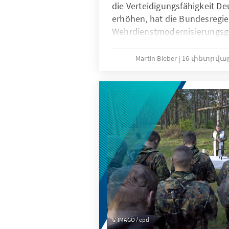
die Verteidigungsfähigkeit D
erhöhen, hat die Bundesregi
Wehrdienstmodernisierungsg
Dieses fußt primär auf Freiwil
Rahmenbedingungen. Obwohl 
Martin Bieber
16 փետրվարի
der Bundesregierung für die 
erfüllen dürfte, drängen Exp
auf stärkere Pflichtelemente.
auch Frauen und eine nachhal
Wehrgerechtigkeit umfassen. 
die Vorgabe von 260.000 Kräft
Truppe bis 2035 nicht erreich
IMAGO / epd