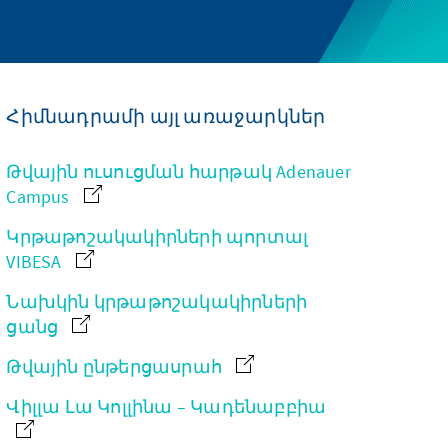
Հիմնադրամի այլ առաջարկներ
Թվային ուսուցման հարթակ Adenauer
Campus
Կրթաթոշակակիրների պորտալ
VIBESA
Նախկին կրթաթոշակակիրների
ցանց
Թվային ընթերցասրահ
Վիլլա Լա Կոլլինա – Կադենաբբիա