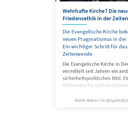
Wehrhafte Kirche? Die neu
Friedensethik in der Zeit
Die Evangelische Kirche bek
neuen Pragmatismus in der S
Ein wichtiger Schritt für da
Zeitenwende
Die Evangelische Kirche in D
vermittelt seit Jahren ein am
sicherheitspolitisches Bild. E
Ostermärsche und ein kompro
das Denken vieler Kirchenmitg
engagieren sich evangelische 
Martin Bieber
04 դեկտեմբեր
Militärseelsorge der Bundesw
Soldatinnen und Soldaten be