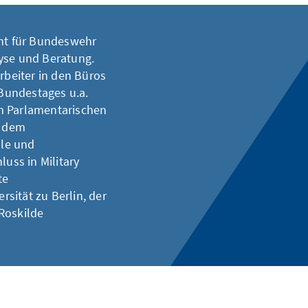
ent für Bundeswehr
lyse und Beratung.
rbeiter in den Büros
Bundestages u.a.
m Parlamentarischen
e dem
le und
luss in Military
te
sität zu Berlin, der
Roskilde