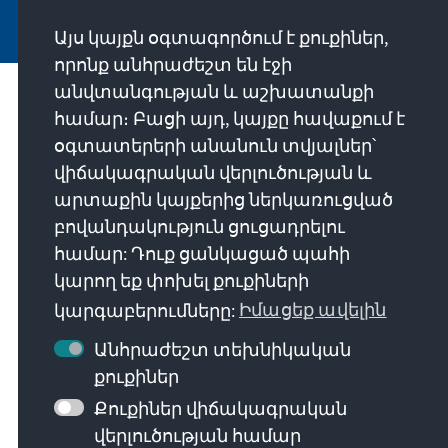
Այս կայքն օգտագործում է քուքիներ,
որոնք անհրաժեշտ են էջի
անվտանգության և աշխատանքի
Մեր առաքելությունը
համար։ Բացի այդ, կայքը հավաքում է
օգտատերերի անանուն տվյալներ՝
Die Konrad-Adenauer-Stiftung setzt sich
վիճակագրական վերլուծության և
national und international durch politische
արտաքին կայքերից ներկառուցված
Bildung für Frieden, Freiheit und
բովանդակություն ցուցադրելու
Gerechtigkeit ein. Wir fördern und bewahren
համար: Դուք ցանկացած պահի
freiheitliche Demokratie, die Soziale
կարող եք փոխել քուքիների
Marktwirtschaft und die Entwicklung und
կարգաբերումները:
Իմացեք ավելին
Festigung des Wertekonsenses.
Անհրաժեշտ տեխնիկական
քուքիներ
Մեր առաքելությունը
Քուքիներ վիճակագրական
վերլուծության համար