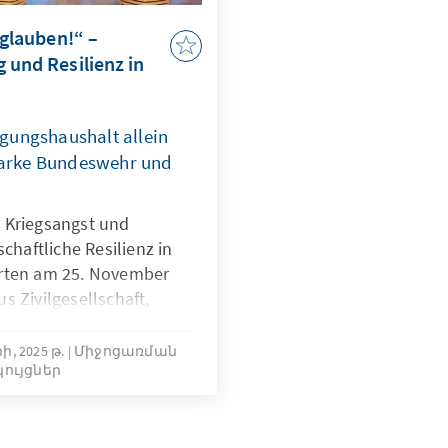
 glauben!“ –
 und Resilienz in
gungshaushalt allein
starke Bundeswehr und
 Kriegsangst und
schaftliche Resilienz in
erten am 25. November
s Zivilgesellschaft,
nsehen sowie
mit den Anwesenden im
, 2025 թ.
Միջոցառման
կույցներ
dien im Krieg und wie die
die Zeitenwende das
ndes- und