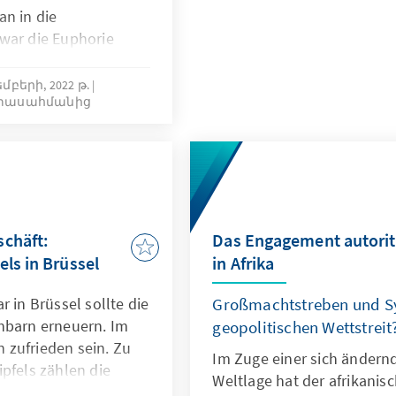
an in die
war die Euphorie
päter war der
er traurigen
բերի, 2022 թ.
րտասահմանից
gile States Index 2014
 der Welt ausgewiesen.
ch nach dem
en Regierung ein
lt. Erst 2018 konnten
inen wackligen
sen Umsetzung sich
schäft:
Das Engagement autorit
. Die Staatswerdung
ls in Brüssel
in Afrika
chte des Scheiterns.
.
r in Brüssel sollte die
Großmachtstreben und S
hbarn erneuern. Im
geopolitischen Wettstreit
 zufrieden sein. Zu
Im Zuge einer sich ändern
pfels zählen die
Weltlage hat der afrikanis
en