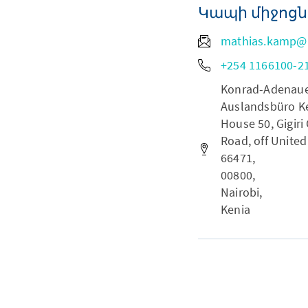
Կապի միջոցն
mathias.kamp@
+254 1166100-21
Konrad-Adenauer-
Auslandsbüro Ke
House 50, Gigiri
Road, off United
66471,
00800,
Nairobi,
Kenia