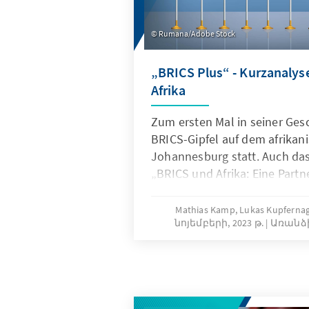
Rumana/Adobe Stock
„BRICS Plus“ - Kurzanalys
Afrika
Zum ersten Mal in seiner Ges
BRICS-Gipfel auf dem afrikan
Johannesburg statt. Auch da
„BRICS und Afrika: Eine Partn
Wachstum, nachhaltige Entw
Multilateralismus" spiegelt 
Mathias Kamp, Lukas Kupfernag
նոյեմբերի, 2023 թ.
Առանձ
Interesse der BRICS an Afrika
Tatsache, dass mit Ägypten u
zwei afrikanische Länder als v
in das Bündnis aufgenommen 
die Teilnahme von 30 afrikan