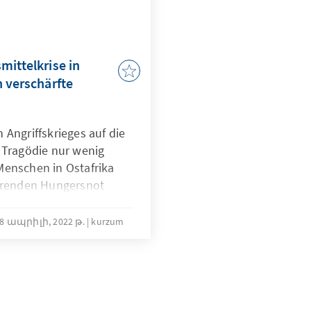
en werden: Können diese
l zielgerichteter
frikanischen Partner,
resse?
mittelkrise in
h verschärfte
 Angriffskrieges auf die
 Tragödie nur wenig
Menschen in Ostafrika
ierenden Hungersnot
e verschärfende Faktoren
alen Lage beigetragen.
8 ապրիլի, 2022 թ.
kurzum
ine-Krieges werden die
rschärfen.