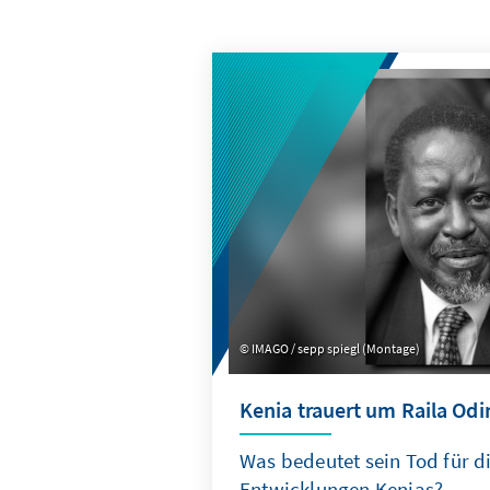
IMAGO / sepp spiegl (Montage)
Kenia trauert um Raila Odi
Was bedeutet sein Tod für di
Entwicklungen Kenias?