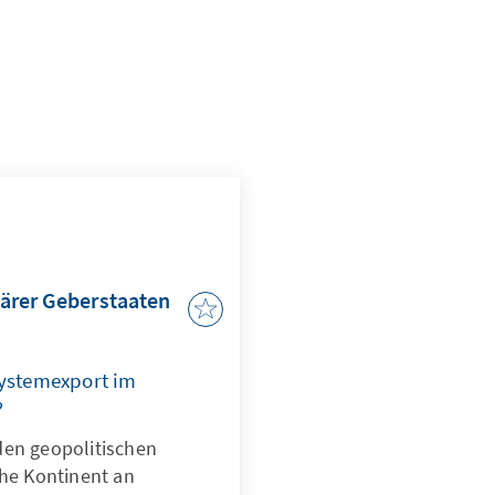
ärer Geberstaaten
ystemexport im
?
den geopolitischen
che Kontinent an