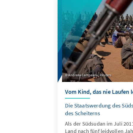
Regierungschefs und -chefinn
Bedeutung, welche die afrika
inzwischen der BRICS beime
Aufmerksamkeit erfährt die T
und Äthiopien als aktuellem 
Mitgliedsland sowie in Nigeria
regionale Mächte und einflus
Akteure gelten. In vielen an
Subsahara-Afrikas spielt sie 
und politischen Diskurs eine
Rolle.
Andreea Campeanu, Reuters
Vom Kind, das nie Laufen l
Die Staatswerdung des Süds
des Scheiterns
Als der Südsudan im Juli 2011
Land nach fünf leidvollen Ja