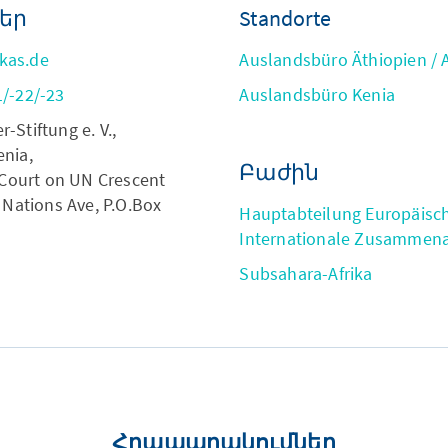
եր
Standorte
kas.de
Auslandsbüro Äthiopien / 
/-22/-23
Auslandsbüro Kenia
Stiftung e. V.,
nia,
Բաժին
 Court on UN Crescent
 Nations Ave, P.O.Box
Hauptabteilung Europäisc
Internationale Zusammena
Subsahara-Afrika
Հրապարակումներ