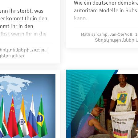
Wie ein deutscher demokra
autoritäre Modelle in Sub
nn Ihr sterbt, was
kann.
er kommt Ihr in den
mmt Ihr in den
lbst wenn Ihr in die
Mathias Kamp, Jan-Ole Voß
1
Տեղեկություննե
rund zur Sorge. Ihr
e treffen.“ (Raila
 հոկտեմբերի, 2025 թ.
զեկույցներ
 in seiner Rede bei
Konferenz der Konrad-
 Kenia)