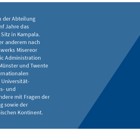
n der Abteilung
ünf Jahre das
Sitz in Kampala.
ter anderem nach
fswerks Misereor
ic Administration
 Münster und Twente
ernationalen
Universität-
gs- und
ndere mit Fragen der
g sowie der
nischen Kontinent.