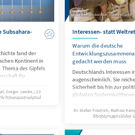
C. Kaiser, blickwinkel, picture alliance
e Subsahara-
Interessen- statt Weltre
Warum die deutsche
chichte fand der
Entwicklungszusammenarb
ischen Kontinent in
gedacht werden muss
s Thema des Gipfels
Deutschlands Interessen in
erschaft für
augenscheinlich. Sie reich
icklung und
Sicherheit bis hin zur poli
das wachsende
el, Gregor Jaecke,
23
globalen Systemwettbewer
ին հրապարակում
 wider. Neben der
Deutschland alle seine Mö
nd Äthiopien ab 2024
Interessen auf dem Nachb
Dr. Stefan Friedrich, Mathias Kam
ollwertige Mitglieder
Տեղեկություննե
Die Antwort ist: Nein! Gera
werden, manifestiert
immensen Investitionen, d
ischen Staats- und
Bereich der Entwicklungsz