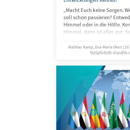
„Macht Euch keine Sorgen. We
soll schon passieren? Entwed
Himmel oder in die Hölle. Ko
Himmel, dann ist alles gut. Se
Hölle kommt, gibt es keinen G
werdet dort viele Eurer Freund
Mathias Kamp, Eva-Maria Okot
20
Երկրների մասին 
Odinga am 10. November 2023
der „Transforming a Nation“-
Adenauer-Stiftung in Nairobi,