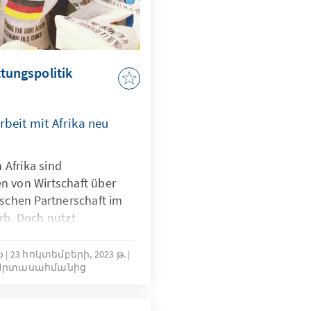
ttungspolitik
eit mit Afrika neu
 Afrika sind
en von Wirtschaft über
tischen Partnerschaft im
b. Doch nutzt
glichkeiten, um seine
arkontinent zu wahren?
p
23 հոկտեմբերի, 2023 թ.
ր Արտասահմանից
de mit Blick auf die
ie Deutschland im
usammenarbeit tätigt,