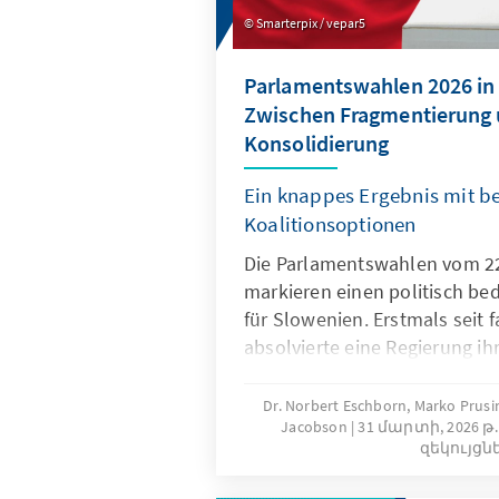
Smarterpix / vepar5
Parlamentswahlen 2026 in 
Zwischen Fragmentierung
Konsolidierung
Ein knappes Ergebnis mit b
Koalitionsoptionen
Die Parlamentswahlen vom 22
markieren einen politisch 
für Slowenien. Erstmals seit 
absolvierte eine Regierung ih
stellte sich erneut zur Wahl.
bestätigt zwar eine hohe Mobi
Dr. Norbert Eschborn, Marko Prusin
Jacobson
31 մարտի, 2026 թ.
Wählerschaft, zeigt aber zugle
զեկույցն
Grenzen der politischen Lage
zunehmende Bedeutung klein