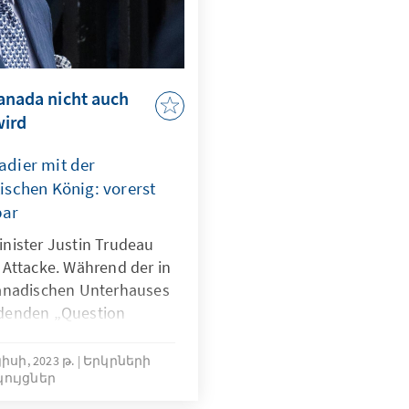
Kanada nicht auch
wird
adier mit der
ischen König: vorerst
bar
nister Justin Trudeau
 Attacke. Während der in
kanadischen Unterhauses
indenden „Question
 äußerte der Abgeordnete
Québécois (BC) aus dem
իսի, 2023 թ.
Երկրների
կույցներ
 Kanadas, Rhéal Éloi
 der Teilnahme des