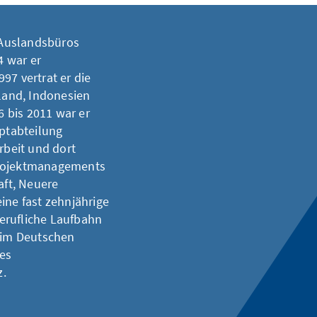
s Auslandsbüros
4 war er
97 vertrat er die
iland, Indonesien
 bis 2011 war er
uptabteilung
beit und dort
Projektmanagements
aft, Neuere
ine fast zehnjährige
 berufliche Laufbahn
r im Deutschen
des
z.