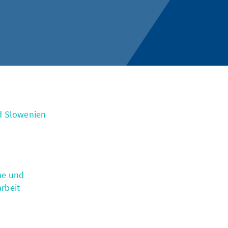
d Slowenien
he und
rbeit