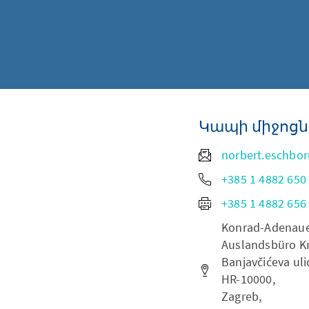
Կապի միջոցն
norbert.eschbo
+385 1 4882 650
+385 1 4882 656
Konrad-Adenauer-
Auslandsbüro Kr
Banjavčićeva uli
HR-10000,
Zagreb,