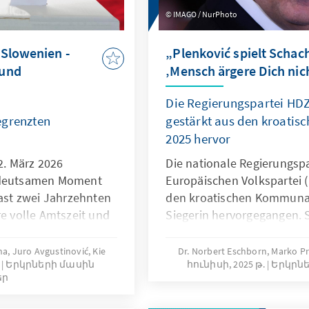
IMAGO / NurPhoto
Slowenien -
„Plenković spielt Schach
 und
‚Mensch ärgere Dich nich
Die Regierungspartei HD
egrenzten
gestärkt aus den kroati
2025 hervor
. März 2026
Die nationale Regierungspa
bedeutsamen Moment
Europäischen Volkspartei (
fast zwei Jahrzehnten
den kroatischen Kommunal
re volle Amtszeit und
Siegerin hervorgegangen. S
 Das Wahlergebnis
sich als einzige echte lan
lisierung der
ihre politischen Mitbewerb
a, Juro Avgustinović, Kie
Dr. Norbert Eschborn, Marko Pr
Երկրների մասին
հունիսի, 2025 թ.
Երկրնե
ich die strukturellen
Fragmentierung und zuneh
եր
r sowie die
leiden. Besonders deutlich 
erer Akteure in
grünen Partei Možemo, die 