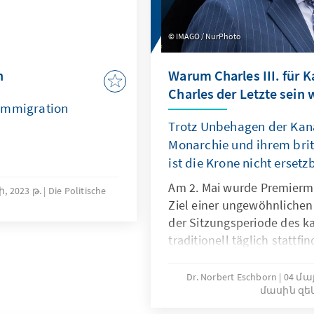
IMAGO / NurPhoto
n
Warum Charles III. für 
Charles der Letzte sein 
simmigration
Trotz Unbehagen der Kan
Monarchie und ihrem brit
ist die Krone nicht ersetz
Am 2. Mai wurde Premiermi
, 2023 թ.
Die Politische
Ziel einer ungewöhnlichen
der Sitzungsperiode des 
traditionell täglich stattf
Period“, der Fragestunde,
des oppositionellen Bloc 
Dr. Norbert Eschborn
04 մայ
մասին զե
französisch geprägten Teil
Fortin, sein Missfallen an