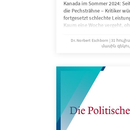
Kanada im Sommer 2024: Seit
sein, tragfähige Koalitionen 
die Pechsträhne – Kritiker wü
fortgesetzt schlechte Leistun
Kaum eine Woche vergeht, oh
Hiobsbotschaft durch die Med
Regierungschef zeigt sich im 
Dr. Norbert Eschborn
31 հուլիս
մասին զեկու
Misere jedoch äußerlich unbe