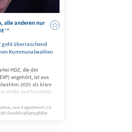
, alle anderen nur
t ‘“
Z geht überraschend
schen Kommunalwahlen
rtei HDZ, die der
EVP) angehört, ist aus
wahlen 2025 als klare
ie bleibt und bestätigt
desweite Kraft, während
er unter regionaler
usina, Juro Avgustinović
12
րի մասին զեկույցներ
mendem Profilverlust
wird dies bei der links-
in ihrer urbanen