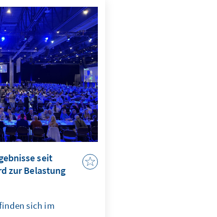
l blieb, sich aber
eren vermag. Für alle
um über links-liberale
nservativen Most haben
 Schwächen offengelegt
ausrichtung zwingend
ebnisse seit
rd zur Belastung
finden sich im