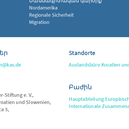
Մասնագիտական կարծիք
​​​​Nordamerika
Regionale Sicherheit
Migration
եր
Standorte
rn@kas.de
Auslandsbüro Kroatien un
Բաժին
Stiftung e. V.,
Hauptabteilung Europäisc
oatien und Slowenien,
Internationale Zusammena
ca 5,