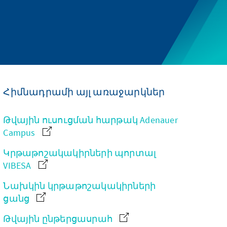
Հիմնադրամի այլ առաջարկներ
Թվային ուսուցման հարթակ Adenauer
Campus
Կրթաթոշակակիրների պորտալ
VIBESA
Նախկին կրթաթոշակակիրների
ցանց
Թվային ընթերցասրահ