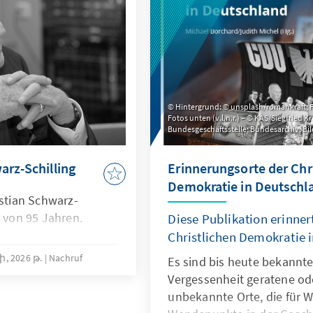
Hintergrund: © unsplash/romankraft; 
Fotos unten (v.l.n.r.) – © KAS/Siegfried 
Bundesgeschäftsstelle; Bundesarchiv, Bi
arz-Schilling
Erinnerungsorte der Chr
Demokratie in Deutschl
istian Schwarz-
r von 95 Jahren.
Diese Publikation erinner
Christlichen Demokratie 
, 2026 թ.
Nachruf
Es sind bis heute bekannte,
Vergessenheit geratene o
unbekannte Orte, die für