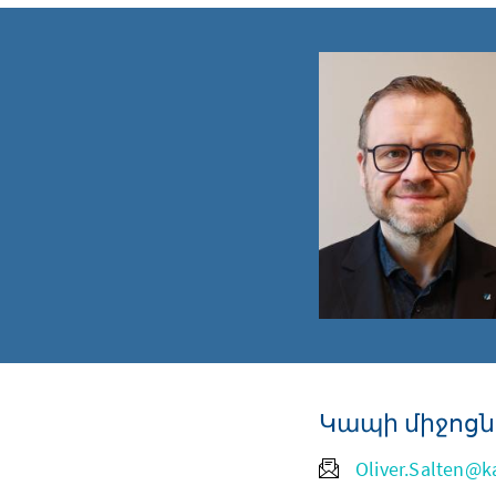
Կապի միջոցն
Oliver.Salten@k