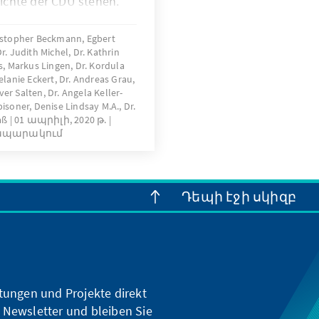
ichte der CDU stehen.
ischen Ereignis werden
rte in ihrer Bedeutung
ristopher Beckmann, Egbert
. Judith Michel, Dr. Kathrin
gestellt.
, Markus Lingen, Dr. Kordula
lanie Eckert, Dr. Andreas Grau,
ver Salten, Dr. Angela Keller-
soner, Denise Lindsay M.A., Dr.
aß
01 ապրիլի, 2020 թ.
ապարակում
Դեպի էջի սկիզբ
ltungen und Projekte direkt
 Newsletter und bleiben Sie