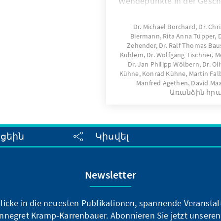
Wendepunkte in der Gesch
Ausgehend von dem histor
die einzelnen Erinnerungso
Dr. Michael Borchard, Dr. Ch
Biermann, Rita Anna Tüpper, Dr
für die Parteigeschichte vor
Zehender, Dr. Ralf Thomas Baus
Kühlem, Dr. Wolfgang Tischner, Me
Dr. Jan Philipp Wölbern, Dr. Oli
Kühne, Konrad Kühne, Martin Falbi
Manfred Agethen, David Ma
Առանձին հր
սցեին
Կիսվել
Newsletter
blicke in die neuesten Publikationen, spannende Veransta
nnegret Kramp-Karrenbauer. Abonnieren Sie jetzt unseren