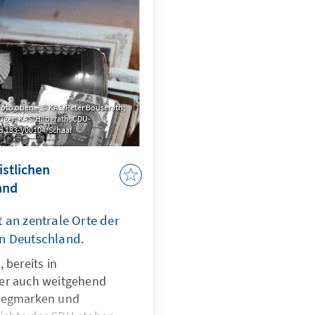
Foto oben – © KAS/Peter Bouserath;
Krüger; KAS/Hilberath; CDU-
ld 183-V00104/Schaaf
istlichen
and
t an zentrale Orte der
in Deutschland.
 bereits in
der auch weitgehend
 Wegmarken und