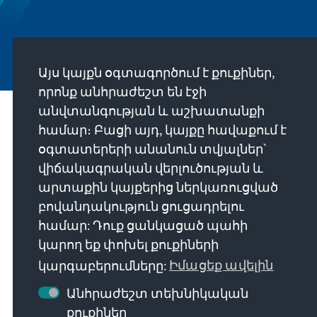
Այս կայքն օգտագործում է քուքիներ,
որոնք անհրաժեշտ են էջի
անվտանգության և աշխատանքի
Մեր առաքելությունը
համար։ Բացի այդ, կայքը հավաքում է
օգտատերերի անանուն տվյալներ՝
Die Konrad-Adenauer-Stiftung setzt sich
վիճակագրական վերլուծության և
national und international durch politische
արտաքին կայքերից ներկառուցված
Bildung für Frieden, Freiheit und
բովանդակություն ցուցադրելու
Gerechtigkeit ein. Wir fördern und bewahren
համար: Դուք ցանկացած պահի
freiheitliche Demokratie, die Soziale
կարող եք փոխել քուքիների
Marktwirtschaft und die Entwicklung und
կարգաբերումները:
Իմացեք ավելին
Festigung des Wertekonsenses.
Անհրաժեշտ տեխնիկական
քուքիներ