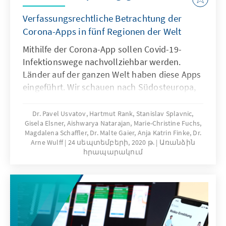
Verfassungsrechtliche Betrachtung der
Corona-Apps in fünf Regionen der Welt
Mithilfe der Corona-App sollen Covid-19-
Infektionswege nachvollziehbar werden.
Länder auf der ganzen Welt haben diese Apps
eingeführt. Wir schauen nach Südosteuropa,
Asien, Lateinamerika, Nahost sowie
Nordafrika und nach Subsahara-Afrika. Wie
Dr. Pavel Usvatov, Hartmut Rank, Stanislav Splavnic,
Gisela Elsner, Aishwarya Natarajan, Marie-Christine Fuchs,
steht es um die rechtlichen
Magdalena Schaffler, Dr. Malte Gaier, Anja Katrin Finke, Dr.
Rahmenbedingungen vor Ort? Wie steht es
Arne Wulff
24 սեպտեմբերի, 2020 թ.
Առանձին
um die praktische Umsetzung? Welche
հրապարակում
Probleme sind aufgetreten?