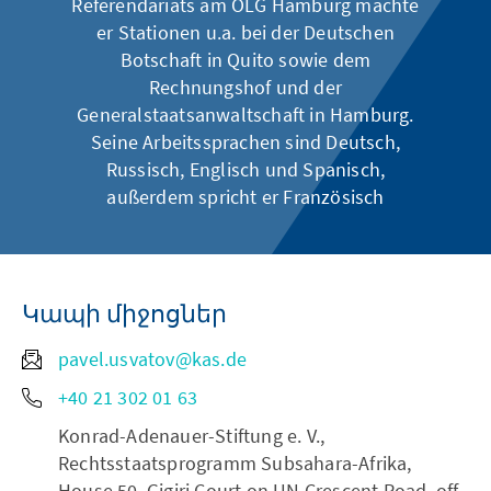
Referendariats am OLG Hamburg machte
er Stationen u.a. bei der Deutschen
Botschaft in Quito sowie dem
Rechnungshof und der
Generalstaatsanwaltschaft in Hamburg.
Seine Arbeitssprachen sind Deutsch,
Russisch, Englisch und Spanisch,
außerdem spricht er Französisch
Կապի միջոցներ
pavel.usvatov@kas.de
+40 21 302 01 63
Konrad-Adenauer-Stiftung e. V.,
Rechtsstaatsprogramm Subsahara-Afrika,
House 50, Gigiri Court on UN Crescent Road, off