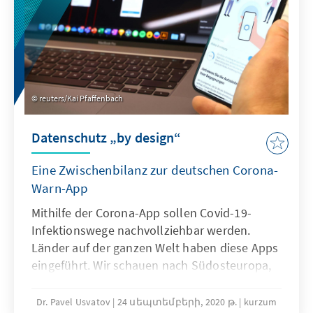
reuters/Kai Pfaffenbach
Datenschutz „by design“
Eine Zwischenbilanz zur deutschen Corona-
Warn-App
Mithilfe der Corona-App sollen Covid-19-
Infektionswege nachvollziehbar werden.
Länder auf der ganzen Welt haben diese Apps
eingeführt. Wir schauen nach Südosteuropa,
Asien, Lateinamerika, Nahost sowie
Nordafrika und nach Subsahara-Afrika. Wie
Dr. Pavel Usvatov
24 սեպտեմբերի, 2020 թ.
kurzum