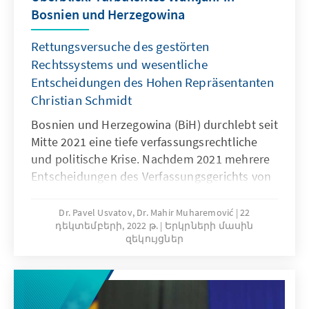
Bosnien und Herzegowina
Rettungsversuche des gestörten
Rechtssystems und wesentliche
Entscheidungen des Hohen Repräsentanten
Christian Schmidt
Bosnien und Herzegowina (BiH) durchlebt seit
Mitte 2021 eine tiefe verfassungsrechtliche
und politische Krise. Nachdem 2021 mehrere
Entscheidungen des Verfassungsgerichts von
BiH (VerfG BiH) und eine wichtige
Entscheidung des Hohen Repräsentanten für
Dr. Pavel Usvatov, Dr. Mahir Muharemović
22
դեկտեմբերի, 2022 թ.
Երկրների մասին
BiH (HR BiH) zur Frage des Staatseigentums
զեկույցներ
und der Kompetenzen des Staates BiH
ergangen waren, hat es auf der
gesamtstaatlichen Ebene keine nennenswerte
gesetzgeberische Aktivität gegeben. Damit