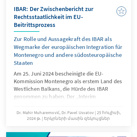
Korruptionsbekämpfung beruht. Auf ihrem
Medienfreiheit und „checks and balances“ zu
IBAR: Der Zwischenbericht zur
Weg in die Europäische Union (EU) zeigten die
erzielen.
Rechtsstaatlichkeit im EU-
Kandidatenländer ein Engagement zur
Beitrittsprozess
Angleichung an EU-Standards, allerdings
behinderten anhaltende Probleme in der
Zur Rolle und Aussagekraft des IBAR als
Justiz, schwieriger Kampf gegen Korruption
Wegmarke der europäischen Integration für
und politische Instabilität die Entwicklung. In
Montenegro und andere südosteuropäische
den drei südosteuropäischen EU-
Staaten
Mitgliedstaaten stellten sich ähnliche
Am 25. Juni 2024 bescheinigte die EU-
Herausforderungen. Die politische
Kommission Montenegro als erstem Land des
Polarisierung, die Unabhängigkeit und
Westlichen Balkans, die Hürde des IBAR
Effektivität der Justiz sowie die Eingriffe in die
genommen zu haben. Der „Interim
Medien- und Pressefreiheit bleiben in allen
Benchmark Assessment Report“, ein
südosteuropäischen Ländern eine
Zwischenbericht über die Rechtsstaatlichkeit,
Herausforderung.
Dr. Mahir Muharemović, Dr. Pavel Usvatov
25 հուլիսի,
2024 թ.
Երկրների մասին զեկույցներ
dient als Maßstab für den Fortschritt eines
EU-Beitrittskandidaten in diesem Bereich. Ein
positiver IBAR ist eine Bestätigung der