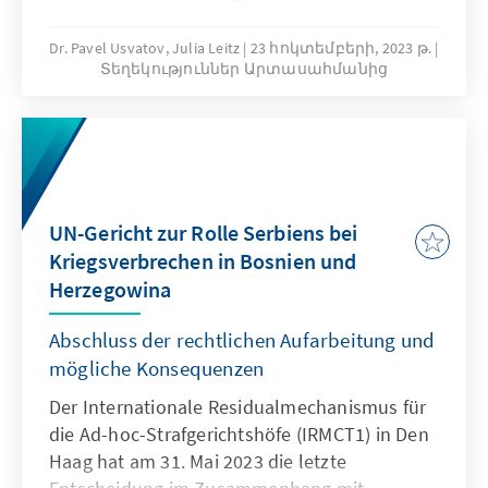
aber funktion­ieren Projekte im juristischen
Montenegro.
Bereich konkret? Welche Heraus­forderungen
Dr. Pavel Usvatov, Julia Leitz
23 հոկտեմբերի, 2023 թ.
Տեղեկություններ Արտասահմանից
gibt es? Und was lässt sich über die
Wirksamkeit der Rechtsstaatsarbeit sagen?
Ein Blick auf Beispielprojekte im Westlichen
Balkan.
UN-Gericht zur Rolle Serbiens bei
Kriegsverbrechen in Bosnien und
Herzegowina
Abschluss der rechtlichen Aufarbeitung und
mögliche Konsequenzen
Der Internationale Residualmechanismus für
die Ad-hoc-Strafgerichtshöfe (IRMCT1) in Den
Haag hat am 31. Mai 2023 die letzte