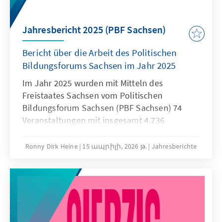
Jahresbericht 2025 (PBF Sachsen)
Bericht über die Arbeit des Politischen
Bildungsforums Sachsen im Jahr 2025
Im Jahr 2025 wurden mit Mitteln des
Freistaates Sachsen vom Politischen
Bildungsforum Sachsen (PBF Sachsen) 74
Veranstaltungen mit insgesamt 4.736
Teilnehmerinnen und Teilnehmern
durchgeführt. Das PBF Sachsen war mit seiner
Ronny Dirk Heine
15 ապրիլի, 2026 թ.
Jahresberichte
Arbeit auch jenseits der sächsischen
Großstädte zunehmend im ländlichen Raum
und kleineren Städten aktiv, so u. a. in
Bautzen, Pirna, Görlitz, Cunewalde, Arnsdorf,
Großenhain, Berggießhügel und Liebstadt.