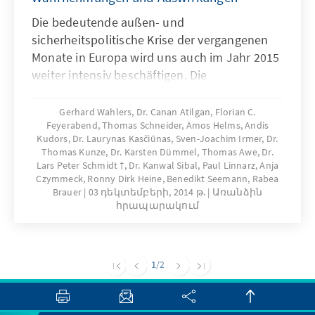
Die bedeutende außen- und
sicherheitspolitische Krise der vergangenen
Monate in Europa wird uns auch im Jahr 2015
weiter intensiv beschäftigen. Die
völkerrechtswidrige Annexion der
ukrainischen Halbinsel Krim durch Russland
Gerhard Wahlers, Dr. Canan Atilgan, Florian C.
Feyerabend, Thomas Schneider, Amos Helms, Andis
ist die erste gewaltsame Grenzverschiebung
Kudors, Dr. Laurynas Kasčiūnas, Sven-Joachim Irmer, Dr.
eines Staates in Europa seit dem Ende des
Thomas Kunze, Dr. Karsten Dümmel, Thomas Awe, Dr.
Zweiten Weltkriegs. Wie wird die Krim-
Lars Peter Schmidt †, Dr. Kanwal Sibal, Paul Linnarz, Anja
Annexion gerade auch in anderen
Czymmeck, Ronny Dirk Heine, Benedikt Seemann, Rabea
Brauer
03 դեկտեմբերի, 2014 թ.
Առանձին
postsowjetischen Staaten und der
հրապարակում
erweiterten Nachbarschaft Russlands
wahrgenommen? Besteht die Gefahr, dass die
Annexion zur Vorlage oder zumindest zu
1
/2
einem Bezugspunkt für gewaltsames Handeln
andernorts wird?