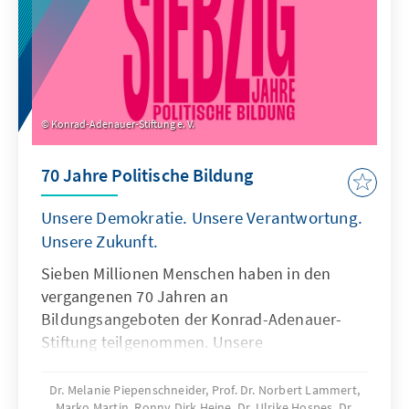
Konrad-Adenauer-Stiftung e. V.
70 Jahre Politische Bildung
Unsere Demokratie. Unsere Verantwortung.
Unsere Zukunft.
Sieben Millionen Menschen haben in den
vergangenen 70 Jahren an
Bildungsangeboten der Konrad-Adenauer-
Stiftung teilgenommen. Unsere
Jubiläumspublikation sagt Danke – für
Engagement, Diskussionsfreude und
Dr. Melanie Piepenschneider, Prof. Dr. Norbert Lammert,
Marko Martin, Ronny Dirk Heine, Dr. Ulrike Hospes, Dr.