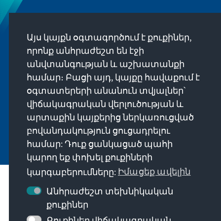
Newsletter
Այս կայքն օգտագործում է քուքիներ,
Erhalten Sie exklusive Einblicke in die neuesten
որոնք անհրաժեշտ են էջի
Publikationen, spannende Veranstaltungen und
անվտանգության և աշխատանքի
Projekte direkt von unserer Vorsitzenden
համար։ Բացի այդ, կայքը հավաքում է
Annegret Kramp-Karrenbauer. Abonnieren Sie
օգտատերերի անանուն տվյալներ՝
jetzt unseren Newsletter und bleiben Sie immer
վիճակագրական վերլուծության և
auf dem Laufenden.
արտաքին կայքերից ներկառուցված
բովանդակություն ցուցադրելու
Jetzt abonnieren
համար: Դուք ցանկացած պահի
կարող եք փոխել քուքիների
կարգաբերումները:
Իմացեք ավելին
Մեր առաքելությունը
Անհրաժեշտ տեխնիկական
քուքիներ
Կապի միջոցներ
Քուքիներ վիճակագրական