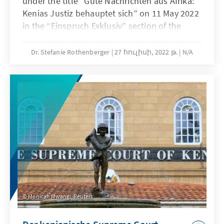
under the title “Gute Nachrichten aus Afrika:
Kenias Justiz behauptet sich” on 11 May 2022
in the “Einspruch Exklusiv” section of the
Frankfurter Allgemeine Zeitung newspaper.
Dr. Stefanie Rothenberger
27 հուլիսի, 2022 թ.
N/A
Monicah Mwangi, Reuters