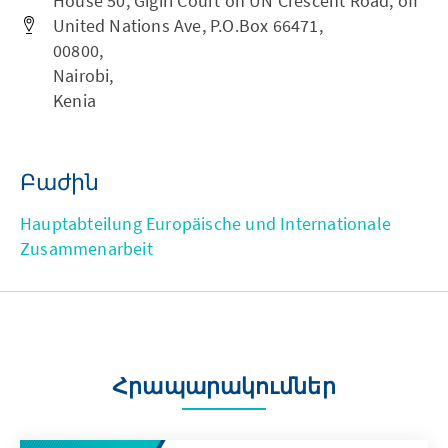
House 50, Gigiri Court on UN Crescent Road, off
United Nations Ave, P.O.Box 66471,
00800,
Nairobi,
Kenia
Բաժին
Hauptabteilung Europäische und Internationale
Zusammenarbeit
Հրապարակումներ