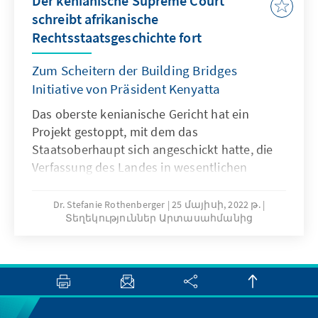
Der kenianische Supreme Court
schreibt afrikanische
Rechtsstaatsgeschichte fort
Zum Scheitern der Building Bridges
Initiative von Präsident Kenyatta
Das oberste kenianische Gericht hat ein
Projekt gestoppt, mit dem das
Staatsoberhaupt sich angeschickt hatte, die
Verfassung des Landes in wesentlichen
Punkten zu ändern. Dass die Obersten Richter
in ihrem Urteil stellenweise hinter den
Dr. Stefanie Rothenberger
25 մայիսի, 2022 թ.
Տեղեկություններ Արտասահմանից
Entscheidungen der unteren Instanzen
zurückblieben, hat manche enttäuscht.
Dennoch bleibt festzuhalten: Das Glas der
richterlichen Unab­hängigkeit in dem
ostafrikanischen Staat ist mindestens
halbvoll.