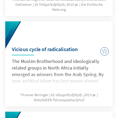
Ostheimer
20 հոկտեմբերի, 2015 թ.
Die Politische
Meinung
Vicious cycle of radicalisation
The Muslim Brotherhood and ideologically
related groups in North Africa initially
emerged as winners from the Arab Spring. By
now, political Islam has lost power almost
everywhere, and its radical and violent
manifestations prevail. One reason is the
Thomas Birringer
02 սեպտեմբերի, 2015 թ.
Առանձին հրապարակում
failure to tackle the people’s problems. The
other one is a vicious cycle of repression by
the authoritarian regimes, who are back in