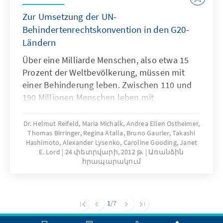
Zur Umsetzung der UN-
Behindertenrechtskonvention in den G20-
Ländern
Über eine Milliarde Menschen, also etwa 15
Prozent der Weltbevölkerung, müssen mit
einer Behinderung leben. Zwischen 110 und
190 Millionen Menschen leben mit
schwereren Funktionseinschränkungen. Die
UN-Behindertenrechtskonvention rückt die
Dr. Helmut Reifeld, Maria Michalk, Andrea Ellen Ostheimer,
Thomas Birringer, Regina Atalla, Bruno Gaurier, Takashi
Themen Barrierefreiheit und gleichberechtigte
Hashimoto, Alexander Lysenko, Caroline Gooding, Janet
Teilhabe von Menschen mit Behinderung
E. Lord
24 փետրվարի, 2012 թ.
Առանձին
weltweit stärker in den Fokus. Mit dieser
հրապարակում
Publikation beleuchtet die KAS die
Umsetzung der Behindertenrechtskonvention
in den G20-Ländern.
1
/7