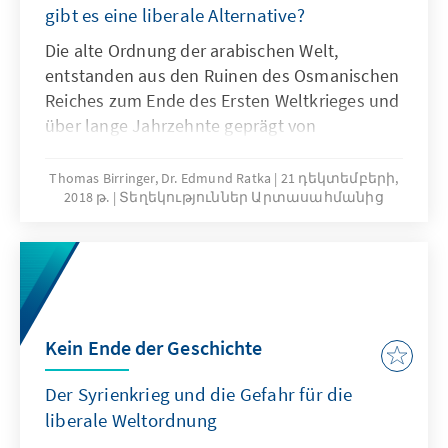
gibt es eine liberale Alternative?
Die alte Ordnung der arabischen Welt,
entstanden aus den Ruinen des Osmanischen
Reiches zum Ende des Ersten Weltkrieges und
über lange Jahrzehnte geprägt von
postkolonialen Autokratien, erodiert. Längst
haben Staatszerfall und autoritäre
Thomas Birringer, Dr. Edmund Ratka
21 դեկտեմբերի,
2018 թ.
Տեղեկություններ Արտասահմանից
Restauration, konfessionelle Radikalisierung
und dschihadistischer Terror die im
„Arabischen Frühling“ aufkeimenden
Hoffnungen auf Freiheit und wirkliche
Teilhabe verdrängt. Haben liberale Kräfte
noch eine Chance?
Kein Ende der Geschichte
Der Syrienkrieg und die Gefahr für die
liberale Weltordnung