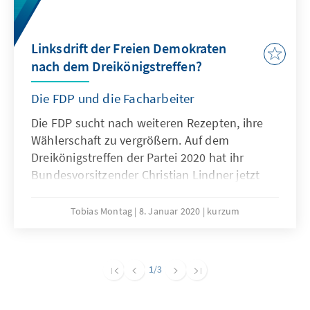
Linksdrift der Freien Demokraten
nach dem Dreikönigstreffen?
Die FDP und die Facharbeiter
Die FDP sucht nach weiteren Rezepten, ihre
Wählerschaft zu vergrößern. Auf dem
Dreikönigstreffen der Partei 2020 hat ihr
Bundesvorsitzender Christian Lindner jetzt
den Blick auf potentielle Wähler der SPD
gelenkt. Doch was heißt das für die Freien
Tobias Montag
8. Januar 2020
kurzum
Demokraten? Ist der Vorstoß Ausdruck einer
programmatischen Verschiebung nach links?
1
/3