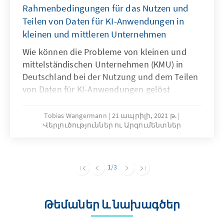
Rahmenbedingungen für das Nutzen und
Teilen von Daten für KI-Anwendungen in
kleinen und mittleren Unternehmen
Wie können die Probleme von kleinen und
mittelständischen Unternehmen (KMU) in
Deutschland bei der Nutzung und dem Teilen
von Daten für KI-Anwendungen gelöst
werden? Unser Analysen & Argumente stellt
die spezifische Problemlage von KMU in
Tobias Wangermann
21 ապրիլի, 2021 թ.
Վերլուծություններ ու Արգումենտներ
diesem Thema dar, ermittelt Ursachen und
arbeitet Lösungsansätze heraus.
1
/3
Թեմաներ և նախագծեր