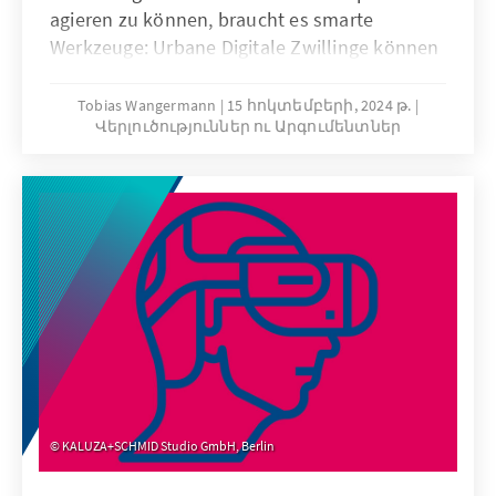
agieren zu können, braucht es smarte
Werkzeuge: Urbane Digitale Zwillinge können
abhängig von den verfügbaren Daten ein
realitätsnahes digitales Abbild eines
Tobias Wangermann
15 հոկտեմբերի, 2024 թ.
Վերլուծություններ ու Արգումենտներ
„Stadtausschnittes“ darstellen. Dadurch
können komplexe Zusammenhänge,
spezifische städtische Konstellationen oder
Abläufe zur Auswertung und Simulation
sichtbar gemacht werden. Sie können
Verwaltung, Wirtschaft und Stadtgesellschaft
dabei unterstützen, reale Probleme einer
Stadt besser zu lösen.
KALUZA+SCHMID Studio GmbH, Berlin