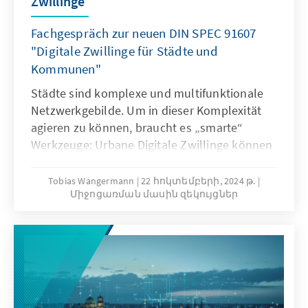
Zwillinge
Fachgespräch zur neuen DIN SPEC 91607
"Digitale Zwillinge für Städte und
Kommunen"
Städte sind komplexe und multifunktionale
Netzwerkgebilde. Um in dieser Komplexität
agieren zu können, braucht es „smarte“
Werkzeuge: Urbane Digitale Zwillinge können
abhängig von den verfügbaren Daten ein
realitätsnahes digitales Abbild eines
Tobias Wangermann
22 հոկտեմբերի, 2024 թ.
Միջոցառման մասին զեկույցներ
„Stadtausschnittes“ darstellen und für
Auswertungen, Simulationen und
Entscheidungsprozesse verfügbar machen.
Sie können Verwaltung, Wirtschaft und
Stadtgesellschaft dabei unterstützen, reale
Herausforderungen einer Stadt besser zu
managen. Ein neuer (nationaler) Standard für