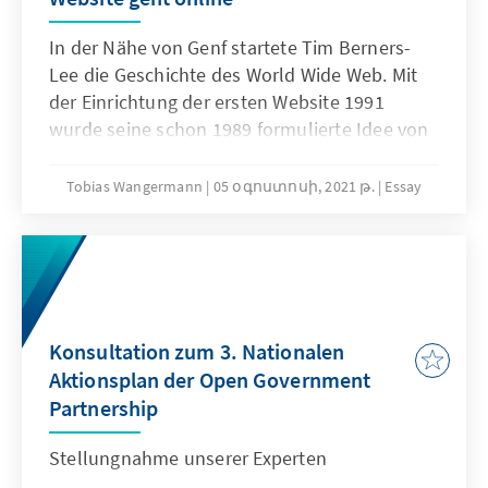
In der Nähe von Genf startete Tim Berners-
Lee die Geschichte des World Wide Web. Mit
der Einrichtung der ersten Website 1991
wurde seine schon 1989 formulierte Idee von
einem verteilten System nichtlinearer Texte
Wirklichkeit. Es war eine Innovation, die bis
Tobias Wangermann
05 օգոստոսի, 2021 թ.
Essay
heute die Art und Weise prägt, wie wir
Information und Wissen digital teilen.
Konsultation zum 3. Nationalen
Aktionsplan der Open Government
Partnership
Stellungnahme unserer Experten