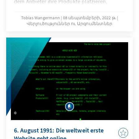
dem Anbieter ihre Produkte platzieren,
Nachfrager ihre Bedarfe decken und
Innovationen skalieren können. Die
Tobias Wangermann
08 սեպտեմբերի, 2022 թ.
Վերլուծություններ ու Արգումենտներ
Rahmenbedingungen dafür werden von
verschiedenen Faktoren bestimmt. Die
Erfahrungen in der Praxis zeigen: es gibt an
unterschiedlichen Stellen Handlungsbedarf,
um notwendige Voraussetzungen zu schaffen,
Prozesse anzupassen, Verantwortungen und
Standards zu definieren.
6. August 1991: Die weltweit erste
Website geht online