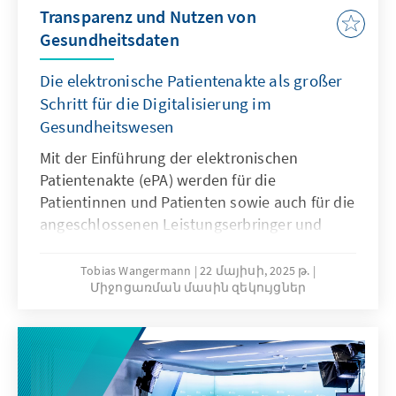
Transparenz und Nutzen von
Gesundheitsdaten
Die elektronische Patientenakte als großer
Schritt für die Digitalisierung im
Gesundheitswesen
Mit der Einführung der elektronischen
Patientenakte (ePA) werden für die
Patientinnen und Patienten sowie auch für die
angeschlossenen Leistungserbringer und
Krankenkassen viele Vorteile verbunden. Das
Teilen von Dokumenten und Daten soll mehr
Tobias Wangermann
22 մայիսի, 2025 թ.
Միջոցառման մասին զեկույցներ
Effizienz im Gesundheitswesen ermöglichen,
die Gesundheitsversorgung verbessern, den
Versicherten mehr Transparenz gewähren und
auch der Forschung dringend benötigte Daten
zur Verfügung stellen. Fragen der Sicherheit