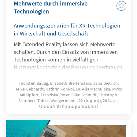
Mehrwerte durch immersive
Technologien
Anwendungsszenarien für XR-Technologien
in Wirtschaft und Gesellschaft
Mit Extended Reality lassen sich Mehrwerte
schaffen. Durch den Einsatz von immersiven
Technologien können in vielfältigen
Nutzungskontexten der Ressourcenverbrauch
reduziert, die Effizienz gesteigert oder die
Anschaulichkeit vergrößert werden. Unsere
Thorsten Baulig, Elisabeth Breitenstein, Jana Dietrich,
Heike Gebhardt, Kathrin Konkol, Dr. Alla Machulska, Mirko
Publikation zeigt, wie dies bereits in der
Mühlpfort, Franziska Ritter, Silke Schmidt, Christoph
Industrie, in der Bildung, in der Stadtplanung,
Schubert, Tobias Wangermann
22 մայիսի, 2024 թ.
im Gesundheitswesen oder in der Kultur
Առանձին հրապարակում
passiert. Damit Deutschland XR-Technologien
entwickelt und nutzt, muss der Zugang zu
virtuellen Umgebungen erleichtert, der
Aufbau von Kompetenzen ermöglicht und der