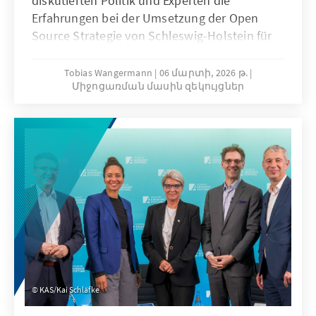
diskutierten Politik und Experten die
Erfahrungen bei der Umsetzung der Open
Source Strategie von Schleswig-Holstein für
Deutschland, definierten die Anforderungen
an eine Digitale Souveränität und zeigten die
Tobias Wangermann
06 մարտի, 2026 թ.
Միջոցառման մասին զեկույցներ
Vorteile für den Wirtschaftsstandort.
KAS/Kai Schläfke