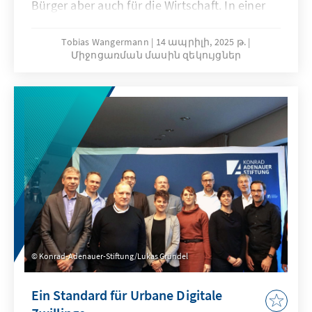
Bürger aber auch für die Wirtschaft. In einer
elektronischen Brieftasche (Wallet) können
damit verbunden wichtige Dokumente und
Tobias Wangermann
14 ապրիլի, 2025 թ.
Միջոցառման մասին զեկույցներ
Nachweise digital abgelegt und vorgezeigt
werden. Die europäische eIDAS-Verordnung
sieht vor, diese Funktionen in allen
Mitgliedsstaaten verfügbar zu machen. In der
Veranstaltungsreihe "forum digital"
analysierten Experten die aktuellen
Hindernisse und diskutierten die
notwendigen politischen Schritte, um die
Potentiale von eID und Wallet in Deutschland
und Europa nutzbar zu machen.
Konrad-Adenauer-Stiftung/Lukas Gründel
Ein Standard für Urbane Digitale