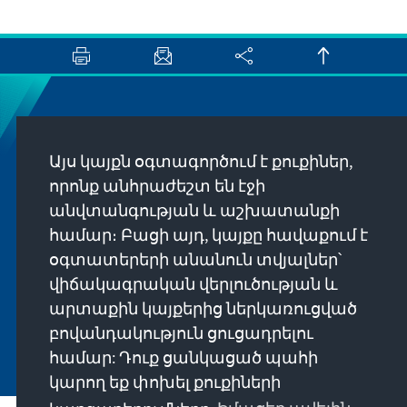
Newsletter
Այս կայքն օգտագործում է քուքիներ,
Erhalten Sie exklusive Einblicke in die neuesten
որոնք անհրաժեշտ են էջի
Publikationen, spannende Veranstaltungen und
անվտանգության և աշխատանքի
Projekte direkt von unserer Vorsitzenden
համար։ Բացի այդ, կայքը հավաքում է
Annegret Kramp-Karrenbauer. Abonnieren Sie
օգտատերերի անանուն տվյալներ՝
jetzt unseren Newsletter und bleiben Sie immer
վիճակագրական վերլուծության և
auf dem Laufenden.
արտաքին կայքերից ներկառուցված
բովանդակություն ցուցադրելու
Jetzt abonnieren
համար: Դուք ցանկացած պահի
կարող եք փոխել քուքիների