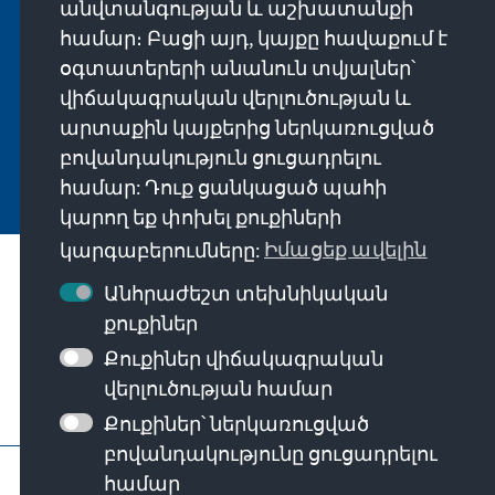
անվտանգության և աշխատանքի
Projekte direkt von unserer Vorsitzenden
համար։ Բացի այդ, կայքը հավաքում է
Annegret Kramp-Karrenbauer. Abonnieren Sie
օգտատերերի անանուն տվյալներ՝
jetzt unseren Newsletter und bleiben Sie immer
վիճակագրական վերլուծության և
auf dem Laufenden.
արտաքին կայքերից ներկառուցված
բովանդակություն ցուցադրելու
Jetzt abonnieren
համար: Դուք ցանկացած պահի
կարող եք փոխել քուքիների
կարգաբերումները:
Իմացեք ավելին
Մեր առաքելությունը
Անհրաժեշտ տեխնիկական
քուքիներ
Կապի միջոցներ
Քուքիներ վիճակագրական
վերլուծության համար
Հիմնադրամի այլ առաջարկներ
Քուքիներ՝ ներկառուցված
բովանդակությունը ցուցադրելու
Կապ կենտրոնական գրասենյակի հետ
համար