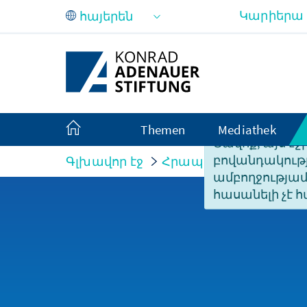
Skip to Main Content
Կարիերա
Themen
Mediathek
Ցավոք, այս էջ
բովանդակությ
Գլխավոր էջ
Հրապարակումներ
ամբողջությա
հասանելի չէ հ