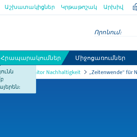
Աշխատակիցներ
Կրթաթոշակ
Արխիվ
Հրապարակումներ
Միջոցառումներ
ի
ունն
Monitor
Monitor Nachhaltigkeit
„Zeitenwende“ für N
մբ
այերեն։