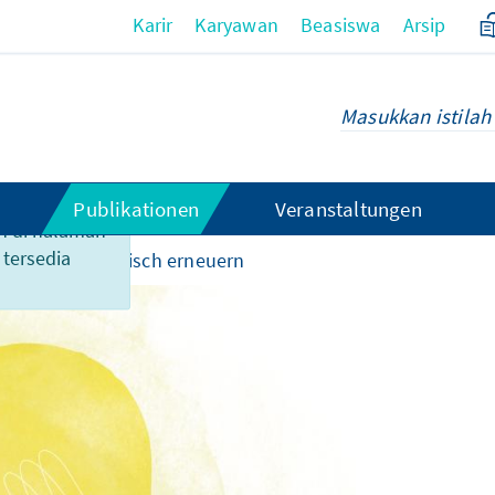
Karir
Karyawan
Beasiswa
Arsip
Publikationen
Veranstaltungen
n di halaman
 tersedia
rtschaft ökologisch erneuern