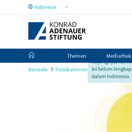
Skip to Main Content
Themen
Mediathek
Sayangnya, konte
ini belum lengkap
Beranda
Publikationen
Soziale Marktwi
dalam Indonesia.