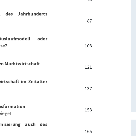
l des Jahrhunderts
87
Auslaufmodell oder
sse?
103
en Marktwirtschaft
121
rtschaft im Zeitalter
137
nsformation
153
iegel
nisierung auch des
165