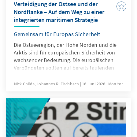
Verteidigung der Ostsee und der
Nordflanke – Auf dem Weg zu einer
integrierten maritimen Strategie
Gemeinsam für Europas Sicherheit
Die Ostseeregion, der Hohe Norden und die
Arktis sind für europäischen Sicherheit von
wachsender Bedeutung. Die europäischen
Verbündeten sollten auf bereits laufenden
Initiativen aufbauen, um eine kohärente,
integrierte und nachhaltige maritime
Nick Childs, Johannes R. Fischbach
16 Juni 2026
Monitor
Strategie zu entwickeln und umzusetzen. Eine
solche Strategie sollte auch Lehren aus den
Konflikten in der Ukraine und im Iran
berücksichtigen. Eine Stärkung europäischer
Fähigkeiten im Marinebereich ist für die
Verteidigung des Kontinents unerlässlich.