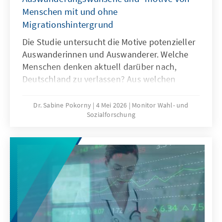
Menschen mit und ohne
Migrationshintergrund
Die Studie untersucht die Motive potenzieller
Auswanderinnen und Auswanderer. Welche
Menschen denken aktuell darüber nach,
Deutschland zu verlassen? Aus welchen
Gründen denken sie darüber nach? Und in
welche Länder würden sie auswandern
Dr. Sabine Pokorny
4 Mei 2026
Monitor Wahl- und
Sozialforschung
wollen? Gibt es systematische Unterschiede
in den Motiven und Zielländern zwischen
bestimmten Gruppen?