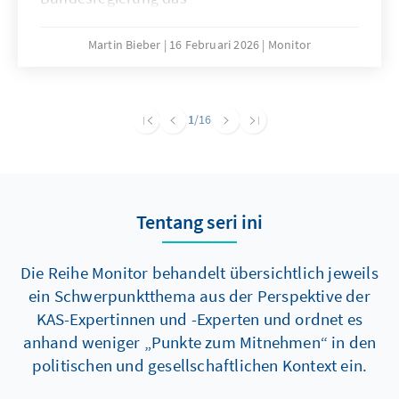
Wehrdienstmodernisierungsgesetz
beschlossen. Dieses fußt primär auf
Martin Bieber
16 Februari 2026
Monitor
Freiwilligkeit und attraktiven
Rahmenbedingungen. Obwohl die Reform die
Ziele der Bundesregierung für die Zahl der
1
/16
Reserve erfüllen dürfte, drängen Expertinnen
und Experten auf stärkere Pflichtelemente.
Diese sollten zudem auch Frauen und eine
nachhaltige Sicherung der Wehrgerechtigkeit
Tentang seri ini
umfassen. Anderenfalls droht die Vorgabe von
260.000 Kräften in der aktiven Truppe bis 2035
nicht erreicht zu werden.
Die Reihe Monitor behandelt übersichtlich jeweils
ein Schwerpunktthema aus der Perspektive der
KAS-Expertinnen und -Experten und ordnet es
anhand weniger „Punkte zum Mitnehmen“ in den
politischen und gesellschaftlichen Kontext ein.