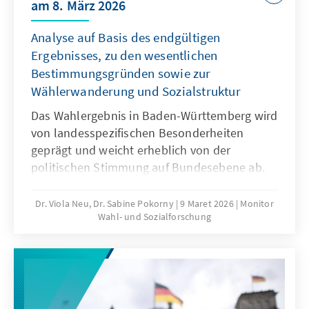
am 8. März 2026
Analyse auf Basis des endgültigen
Ergebnisses, zu den wesentlichen
Bestimmungsgründen sowie zur
Wählerwanderung und Sozialstruktur
Das Wahlergebnis in Baden-Württemberg wird
von landesspezifischen Besonderheiten
geprägt und weicht erheblich von der
politischen Stimmung auf Bundesebene ab.
Unsere Wahlanalyse gibt Erklärungen für die
Ergebnisse und geht dabei auf die
Dr. Viola Neu, Dr. Sabine Pokorny
9 Maret 2026
Monitor
Wahl- und Sozialforschung
Wählerwanderungen und die wesentlichen
Bestimmungsgründe ein. Ausgehend von den
Wahltagsbefragungen und Umfragen im
Vorfeld wird u.a. die Bedeutung der
Einschätzungen von Spitzenpersonal,
Parteikompetenzen sowie politischen