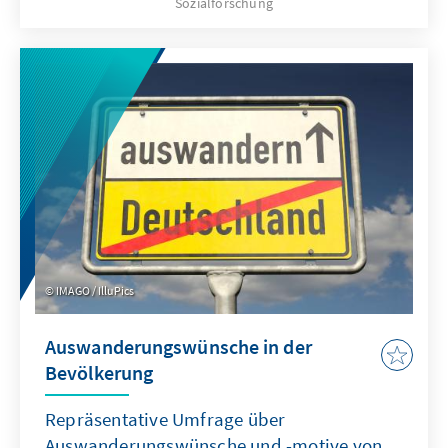
Sozialforschung
Zustimmungswerte zu Parteien am Rand des
Parteiensystem werfen die Fragen auf,
inwiefern sich diese Differenzen auch bei
politischen Einstellungen zeigen und welche
Themen für junge Menschen entscheidend
sind. Diese Studie gibt mithilfe repräsentativer
Daten Aufschluss über aktuelle
Entwicklungen im Wahlverhalten junger
Menschen.
IMAGO / IlluPics
Auswanderungswünsche in der
Bevölkerung
Repräsentative Umfrage über
Auswanderungswünsche und -motive von