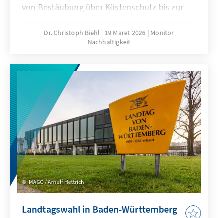
von Bestäubung über Küstenschutz bis zur
Wasserversorgung. Wirtschaftliche Aktivitäten
gehören zu den maßgeblichen Treibern des
Dr. Christoph Biehl
19 Maret 2026
Monitor
Nachhaltigkeit
Biodiversitätsrückgangs. Dabei entstehen
zugleich erhebliche Risiken für Unternehmen,
Investitionen und globale
Wertschöpfungsketten. Biodiversitätspolitik
sollte daher nicht nur als Umwelt-, sondern
auch als Wirtschaftspolitik begriffen werden,
an der alle relevanten Stakeholder mitwirken
müssen.
IMAGO / Arnulf Hettrich
Landtagswahl in Baden-Württemberg