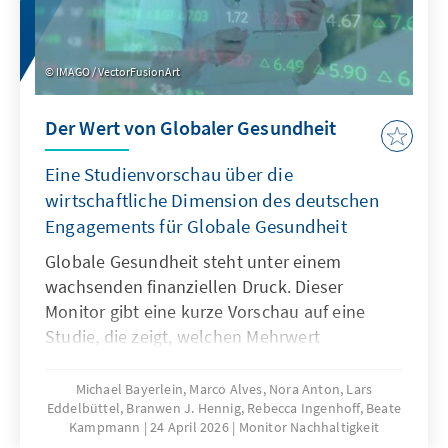
IMAGO / VectorFusionArt
Der Wert von Globaler Gesundheit
Eine Studienvorschau über die
wirtschaftliche Dimension des deutschen
Engagements für Globale Gesundheit
Globale Gesundheit steht unter einem
wachsenden finanziellen Druck. Dieser
Monitor gibt eine kurze Vorschau auf eine
Studie, die zeigt, welchen Mehrwert
Investitionen in Globale Gesundheit haben –
weit über rein humanitäre Effekte hinaus. Sie
Michael Bayerlein, Marco Alves, Nora Anton, Lars
Eddelbüttel, Branwen J. Hennig, Rebecca Ingenhoff, Beate
tragen zur Krisenprävention, wirtschaftlichen
Kampmann
24 April 2026
Monitor Nachhaltigkeit
Stabilität, Innovationskraft und zur Stärkung