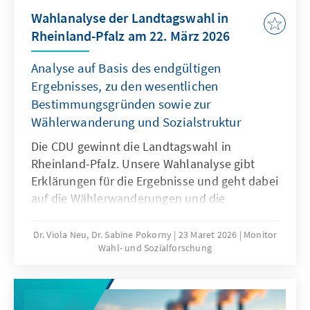
Wahlanalyse der Landtagswahl in
Rheinland-Pfalz am 22. März 2026
Analyse auf Basis des endgültigen
Ergebnisses, zu den wesentlichen
Bestimmungsgründen sowie zur
Wählerwanderung und Sozialstruktur
Die CDU gewinnt die Landtagswahl in
Rheinland-Pfalz. Unsere Wahlanalyse gibt
Erklärungen für die Ergebnisse und geht dabei
auf die Wählerwanderungen und die
wesentlichen Bestimmungsgründe ein.
Ausgehend von den Wahltagsbefragungen
Dr. Viola Neu, Dr. Sabine Pokorny
23 Maret 2026
Monitor
Wahl- und Sozialforschung
und Umfragen im Vorfeld wird u.a. die
Bedeutung der Einschätzungen von
Spitzenpersonal, Parteikompetenzen sowie
politischen Themen für das Wahlergebnis