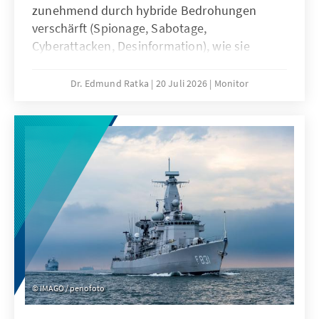
zunehmend durch hybride Bedrohungen
verschärft (Spionage, Sabotage,
Cyberattacken, Desinformation), wie sie
derzeit vor allem von Russland ausgehen.
Deshalb braucht es eine Reform der
Dr. Edmund Ratka
20 Juli 2026
Monitor
Sicherheitsarchitektur mit erweiterten
Kompetenzen für die Sicherheitsbehörden
sowie eine Stärkung des
Bevölkerungsschutzes. Zudem sind
demokratische Resilienz und ein neues
gesamtgesellschaftliches
Verantwortungsbewusstsein
Schlüsselfaktoren, um im hybriden Krieg zu
bestehen.
IMAGO / penofoto