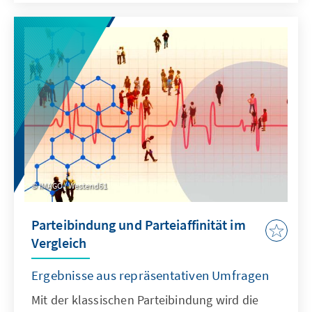
internationaler Partnerschaften bei. Die
Analyse belegt, dass Deutschlands
Engagement nicht nur globale
Gesundheitssysteme stärkt, sondern zugleich
messbare wirtschaftliche und strategische
Vorteile für Deutschland selbst erzeugt.
IMAGO / Westend61
Parteibindung und Parteiaffinität im
Vergleich
Ergebnisse aus repräsentativen Umfragen
Mit der klassischen Parteibindung wird die