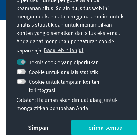
Jetzt abonnieren
keamanan situs. Selain itu, situs web ini
mengumpulkan data pengguna anonim untuk
analisis statistik dan untuk menampilkan
Misi kami
konten yang disematkan dari situs eksternal.
Anda dapat mengubah pengaturan cookie
Kontak
kapan saja.
Baca lebih lanjut
Teknis cookie yang diperlukan
Penawaran lebih lanjut dari yayasan
Cookie untuk analisis statistik
Cookie untuk tampilan konten
Jejak
Kebijakan privasi
Syarat penggunaan
terintegrasi
Erklärung zur Barrierefreiheit
Barriere melden
Catatan: Halaman akan dimuat ulang untuk
Peta situs
mengaktifkan perubahan Anda
© Konrad-Adenauer-Stiftung e.V. 2026
Simpan
Terima semua