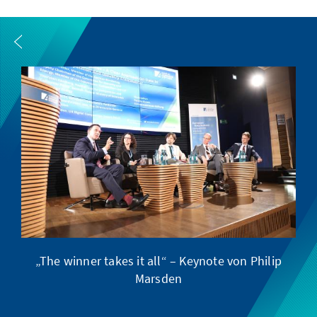
„The winner takes it all“ – Keynote von Philip
D
Marsden