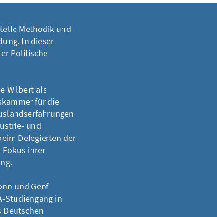
stelle Methodik und
dung. In dieser
er Politische
e Wilbert als
lskammer für die
Auslandserfahrungen
ustrie- und
eim Delegierten der
 Fokus ihrer
ung.
Bonn und Genf
A-Studiengang in
es Deutschen