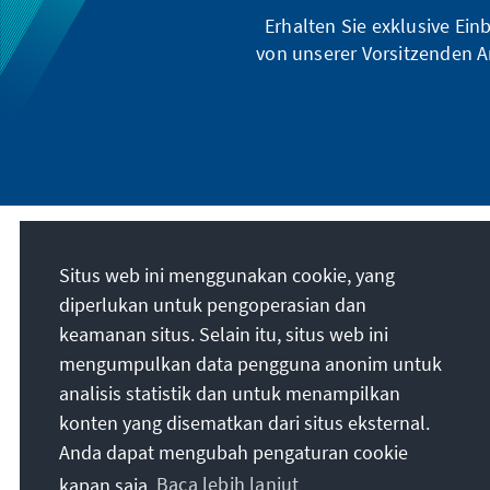
Theorie der Erwachsenenbil
Erhalten Sie exklusive Ein
lerntheoretischen Erkenntni
von unserer Vorsitzenden A
werden Aspekte von „A wie Aff
„W wie Webinar“ dargestellt.
gespannt über die wichtigste
denen die sich die Politische
Adenauer-Stiftung befasst. D
werden ergänzt durch zahlrei
Beispiele.
Misi kami
Situs web ini menggunakan cookie, yang
diperlukan untuk pengoperasian dan
Die Konrad-Adenauer-Stiftung setzt sich
keamanan situs. Selain itu, situs web ini
national und international durch politische
mengumpulkan data pengguna anonim untuk
Bildung für Frieden, Freiheit und
analisis statistik dan untuk menampilkan
Gerechtigkeit ein. Wir fördern und bewahren
konten yang disematkan dari situs eksternal.
freiheitliche Demokratie, die Soziale
Anda dapat mengubah pengaturan cookie
Marktwirtschaft und die Entwicklung und
kapan saja.
Baca lebih lanjut
Festigung des Wertekonsenses.