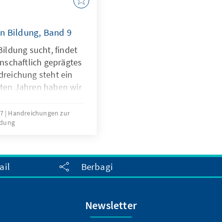
n Bildung, Band 9
Bildung sucht, findet
enschaftlich geprägtes
dreichung steht ein
zten Jahren haben wir
chen Bildung nach und
den und Techniken
17
Handreichungen zur
ldung
pgedatet“. Dabei
en der Stiftung
riffen und versucht,
“, „Demokratie“,
ail
Berbagi
r „Europa“ erlebbar,
u zeigen. Mit diesem
gewählte Ideen für ein
Newsletter
g vor. Von der