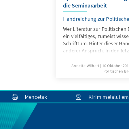
die Seminararbeit
Handreichung zur Politische
Wer Literatur zur Politischen 
ein vielfältiges, zumeist wiss
Schrifttum. Hinter dieser Han
anderer Anspruch. In den let
unser Angebot in der Politis
nach umgebaut, neue Metho
Annette Wilbert
10 Oktober 20
Politischen Bi
ausprobiert, die Seminare „u
haben wir die neuen Leitthem
methodisch-didaktisch aufgeg
komplexe Themen wie „Werte
Mencetak
Kirim melalui em
„Soziale Marktwirtschaft“ ode
lebendig und beeinflussbar z
Ziel stellt die Broschüre aus
Update der Politischen Bildun