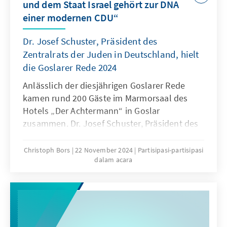
und dem Staat Israel gehört zur DNA
einer modernen CDU“
Dr. Josef Schuster, Präsident des
Zentralrats der Juden in Deutschland, hielt
die Goslarer Rede 2024
Anlässlich der diesjährigen Goslarer Rede
kamen rund 200 Gäste im Marmorsaal des
Hotels „Der Achtermann“ in Goslar
zusammen. Dr. Josef Schuster, Präsident des
Zentralrats der Juden in Deutschland, hielt
die Rede. Er sprach zu einem gesellschaftlich
Christoph Bors
22 November 2024
Partisipasi-partisipasi
dalam acara
relevanten und aktuellen Thema: „Jüdisches
Leben in Deutschland – eine
Bestandsaufnahme.“