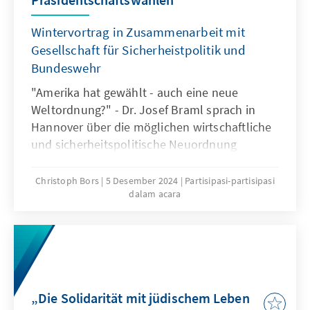
Wintervortrag in Zusammenarbeit mit
Gesellschaft für Sicherheistpolitik und
Bundeswehr
"Amerika hat gewählt - auch eine neue
Weltordnung?" - Dr. Josef Braml sprach in
Hannover über die möglichen wirtschaftliche
und sicherheitspolitische Neuordnung
Europas und der Welt nach der Wahl von
Donald Trump zum 47. Präsidenten.
Christoph Bors
5 Desember 2024
Partisipasi-partisipasi
dalam acara
„Die Solidarität mit jüdischem Leben