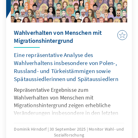
Bundestagswahl.
SmarterPix / shtefanyelizaveta
Wahlverhalten von Menschen mit
Migrationshintergrund
Eine repräsentative Analyse des
Wahlverhaltens insbesondere von Polen-,
Russland- und Türkeistämmigen sowie
Spätaussiedlerinnen und Spätaussiedlern
Repräsentative Ergebnisse zum
Wahlverhalten von Menschen mit
Migrationshintergrund zeigen erhebliche
Veränderungen insbesondere in den letzten
fünf Jahren. Dabei steht das Wahlverhalten
spezifischer Gruppen wie der Türkei-,
Dominik Hirndorf
30 September 2025
Monitor Wahl- und
Sozialforschung
Russland-, Polenstämmigen oder der