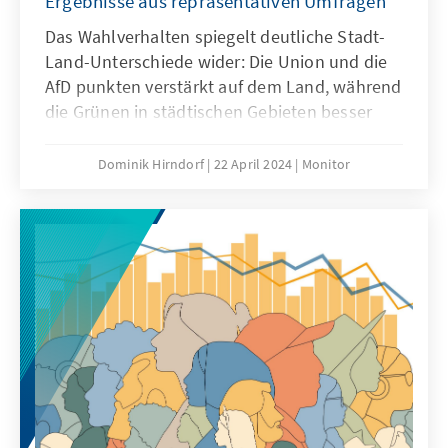
Ergebnisse aus repräsentativen Umfragen
Das Wahlverhalten spiegelt deutliche Stadt-
Land-Unterschiede wider: Die Union und die
AfD punkten verstärkt auf dem Land, während
die Grünen in städtischen Gebieten besser
abschneiden. Wie lassen sich diese Effekte
erklären? Unsere Studie zeigt anhand von
Dominik Hirndorf
22 April 2024
Monitor
repräsentativen Umfragedaten, dass Stadt-
Land-Unterschiede in den Parteisympathien
und leichte Differenzen in den politischen
Einstellungen eine Erklärung für den
unterschiedlichen Wahlerfolg der Parteien
nach Stadt-Land bieten könnten.