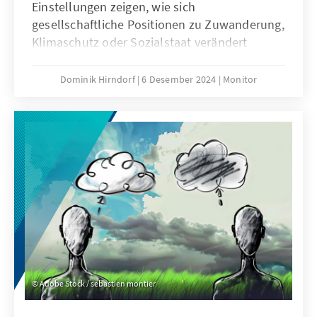
Einstellungen zeigen, wie sich
gesellschaftliche Positionen zu Zuwanderung,
Klimaschutz oder Sozialstaat verändert
haben. Hat sich das politische Meinungsklima
verschoben? Wie stark sind dabei
Dominik Hirndorf
6 Desember 2024
Monitor
Polarisierungstendenzen in der deutschen
Gesellschaft? Vertritt eine gewachsene AfD-
Wählerschaft nun durchschnittlich
moderatere Positionen? Mit Blick auf die
Parteianhängerschaften sind spannende
Entwicklungen zu beobachten, die das
derzeitige Wahlverhalten prägen könnten.
Adobe Stock / sebastien montier