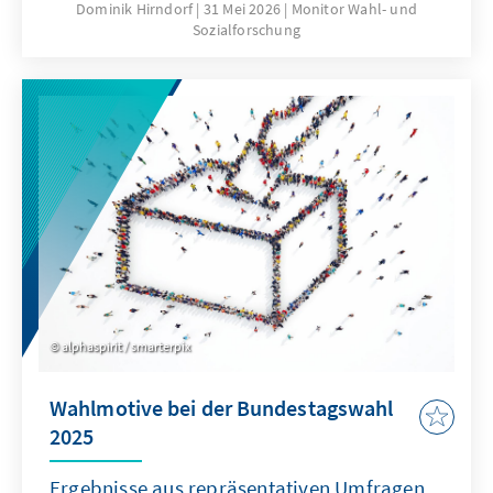
2025 auch neue Phänomene. Die hohen
Dominik Hirndorf
31 Mei 2026
Monitor Wahl- und
Sozialforschung
Zustimmungswerte zu Parteien am Rand des
Parteiensystem werfen die Fragen auf,
inwiefern sich diese Differenzen auch bei
politischen Einstellungen zeigen und welche
Themen für junge Menschen entscheidend
sind. Diese Studie gibt mithilfe repräsentativer
Daten Aufschluss über aktuelle
Entwicklungen im Wahlverhalten junger
Menschen.
alphaspirit / smarterpix
Wahlmotive bei der Bundestagswahl
2025
Ergebnisse aus repräsentativen Umfragen