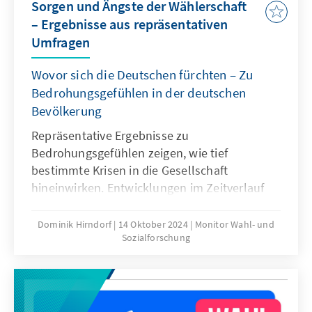
Sorgen und Ängste der Wählerschaft
– Ergebnisse aus repräsentativen
Umfragen
Wovor sich die Deutschen fürchten – Zu
Bedrohungsgefühlen in der deutschen
Bevölkerung
Repräsentative Ergebnisse zu
Bedrohungsgefühlen zeigen, wie tief
bestimmte Krisen in die Gesellschaft
hineinwirken. Entwicklungen im Zeitverlauf
geben Aufschluss darüber, ob Ängste und
Sorgen zugenommen haben und welche
Dominik Hirndorf
14 Oktober 2024
Monitor Wahl- und
Sozialforschung
Bedrohungen als permanent empfunden
werden. Hat der russische Angriffskrieg das
Sicherheitsgefühl der Deutschen nachhaltig
verändert? Wie groß ist die Angst vor den
Auswirkungen des Klimawandels? Und wie