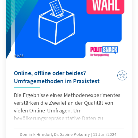
haben sich die Bedrohungsgefühle der
Parteianhängerschaften seit der letzten
Bundestagswahl 2021 entwickelt?
KAS
Online, offline oder beides?
Umfragemethoden im Praxistest
Die Ergebnisse eines Methodenexperimentes
verstärken die Zweifel an der Qualität von
vielen Online-Umfragen. Um
bevölkerungsrepräsentative Daten zu
erhalten, führt kein Weg an einer
Zufallsauswahl der Befragten vorbei.
Dominik Hirndorf, Dr. Sabine Pokorny
11 Juni 2024