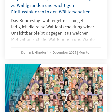
zu Wahlgründen und wichtigen
Einflussfaktoren in den Wählerschaften
Das Bundestagswahlergebnis spiegelt
lediglich die reine Wahlentscheidung wider.
Unsichtbar bleibt dagegen, aus welcher
Motivation sich die Wählerinnen und Wähler
für bestimmte Parteien entschieden haben.
Welche Gründe waren ausschlaggebend? Ist
Dominik Hirndorf
4 Desember 2025
Monitor
den Wählerinnen und Wählern ihre
Entscheidung leichtgefallen oder gab es
alternative Parteien? In welchen politischen
Lagern fanden Wechselaktivitäten statt und
welche Effekte spielten eine entscheidende
Rolle im Wahlkampf? Die Antworten liefern
die Auswertungen repräsentativer
Datenerhebungen vor dem
Bundestagswahlkampf und nach der