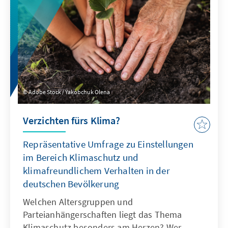
Methoden? Welche Rolle spielen
Datengewichtungen und Erreichbarkeit?
Analysen von Telefon-, Online- und Mixed-
Mode-Stichproben geben Aufschluss.
Adobe Stock / Yakobchuk Olena
Verzichten fürs Klima?
Repräsentative Umfrage zu Einstellungen
im Bereich Klimaschutz und
klimafreundlichem Verhalten in der
deutschen Bevölkerung
Welchen Altersgruppen und
Parteianhängerschaften liegt das Thema
Klimaschutz besonders am Herzen? Wer