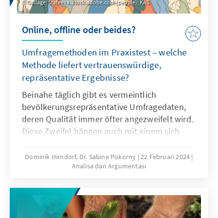
Collage: Stafeeva, stock.adobe.com (people); KAS
Online, offline oder beides?
Umfragemethoden im Praxistest – welche
Methode liefert vertrauenswürdige,
repräsentative Ergebnisse?
Beinahe täglich gibt es vermeintlich
bevölkerungsrepräsentative Umfragedaten,
deren Qualität immer öfter angezweifelt wird.
Diese Zweifel hängen auch mit einem sich
beschleunigenden Trend zu Online-Umfragen
zusammen. Auch sogenannte Mixed-Mode-
Dominik Hirndorf, Dr. Sabine Pokorny
22 Februari 2024
Analisa dan Argumentasi
Stichproben aus Online- und Telefon-Daten
drängen verstärkt auf den Umfragemarkt.
Doch welche Umfragemethode liefert
verlässliche Ergebnisse? Wo liegen Chancen
und Probleme von internetbasierten