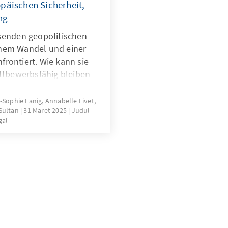
opäischen Sicherheit,
ng
hsenden geopolitischen
chem Wandel und einer
rontiert. Wie kann sie
ettbewerbsfähig bleiben
 Sechs
ren die möglichen
e-Sophie Lanig, Annabelle Livet,
 Sultan
31 Maret 2025
Judul
e Studie gibt
gal
 zur Stärkung der
on Innovationen und zur
Zusammenhalts. Trifft
sende Entscheidungen,
obale Führungsmacht in
en Welt gestalten.