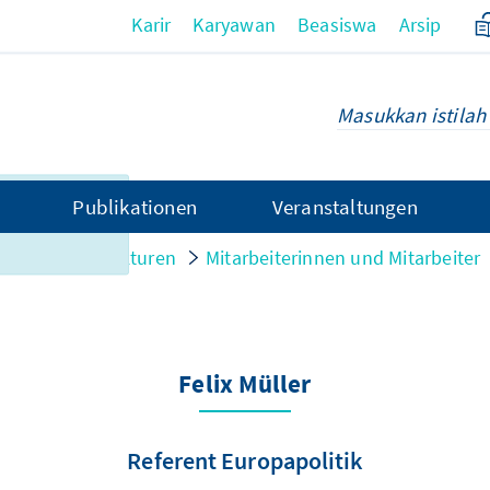
Karir
Karyawan
Beasiswa
Arsip
n di halaman
Publikationen
Veranstaltungen
 tersedia
onen und Strukturen
Mitarbeiterinnen und Mitarbeiter
Felix Müller
Referent Europapolitik