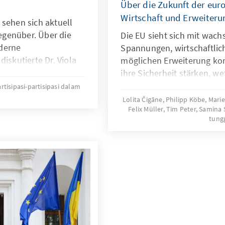
Über die Zukunft der eur
Wirtschaft und Erweiteru
 sehen sich aktuell
genüber. Über die
Die EU sieht sich mit wac
derne
Spannungen, wirtschaftli
iskutierte Dr. Viola
möglichen Erweiterung konf
 Prof. Dr. Mario Voigt,
ihre Sicherheit stärken, w
ats Thüringen,
und strategisch wachsen?
artisipasi-partisipasi dalam
r und Prof. Dr. Stathis
Zukunftsszenarien skizzie
Lolita Čigāne, Philipp Köbe, Mari
Felix Müller, Tim Peter, Samina
Entwicklungen bis 2030. Di
tung
strategische Empfehlungen
Resilienz, zur Förderung v
Sicherung des politischen 
die EU heute zukunftswei
kann sie ihre Rolle als gl
einer zunehmend unsicher