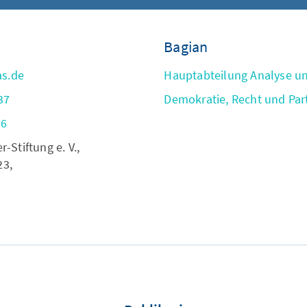
Bagian
as.de
Hauptabteilung Analyse u
37
Demokratie, Recht und Par
56
Stiftung e. V.,
23,