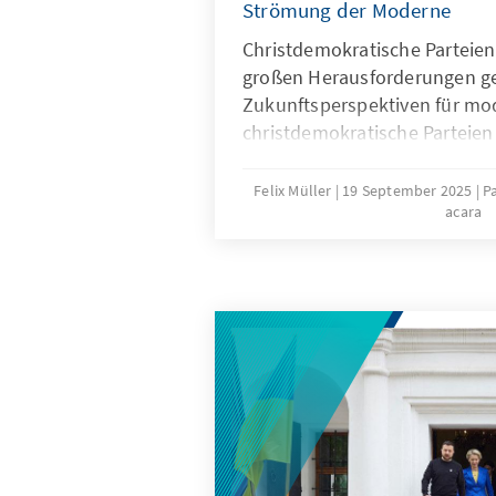
Strömung der Moderne
Christdemokratische Parteien
großen Herausforderungen ge
Zukunftsperspektiven für mo
christdemokratische Parteien d
Neu am 18. September u.a. mit
Ministerpräsident des Freista
Felix Müller
19 September 2025
P
acara
Staatssekretärin Dr. Petra Bah
Kalyvas.