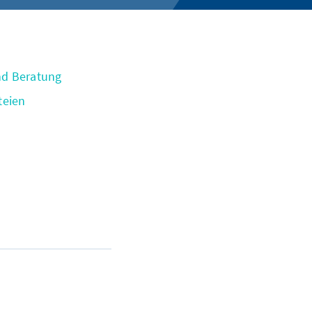
nd Beratung
teien