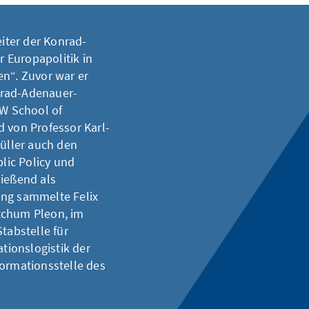
eiter der Konrad-
r Europapolitik in
en“. Zuvor war er
nrad-Adenauer-
RW School of
d von Professor Karl-
Müller auch den
lic Policy und
ließend als
ung sammelte Felix
tchum Pleon, im
tabstelle für
ionslogistik der
formationsstelle des