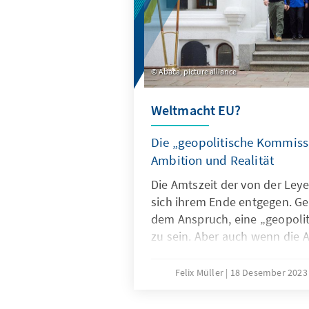
Abaca, picture alliance
Weltmacht EU?
Die „geopolitische Kommiss
Ambition und Realität
Die Amtszeit der von der Le
sich ihrem Ende entgegen. Ges
dem Anspruch, eine „geopoli
zu sein. Aber auch wenn die A
Coronapandemie und angesic
Krieges gegen die Ukraine Akz
Felix Müller
18 Desember 2023
bleibt im auswärtigen Handel
akuter Krisen eine Lücke zw