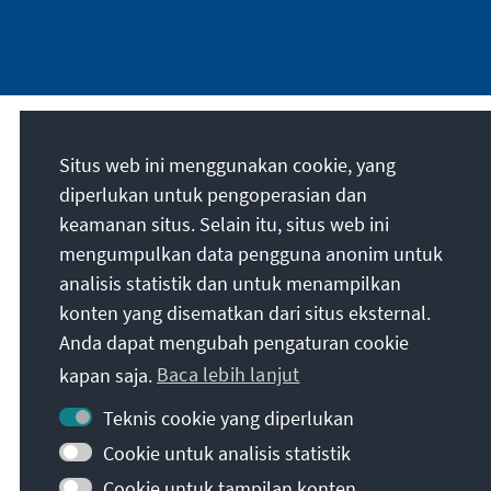
Misi kami
Situs web ini menggunakan cookie, yang
diperlukan untuk pengoperasian dan
Die Konrad-Adenauer-Stiftung setzt sich
keamanan situs. Selain itu, situs web ini
national und international durch politische
mengumpulkan data pengguna anonim untuk
Bildung für Frieden, Freiheit und
analisis statistik dan untuk menampilkan
Gerechtigkeit ein. Wir fördern und bewahren
konten yang disematkan dari situs eksternal.
freiheitliche Demokratie, die Soziale
Anda dapat mengubah pengaturan cookie
Marktwirtschaft und die Entwicklung und
kapan saja.
Baca lebih lanjut
Festigung des Wertekonsenses.
Teknis cookie yang diperlukan
Misi kami
Cookie untuk analisis statistik
Cookie untuk tampilan konten