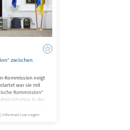
ion“ zwischen
yen-Kommission neigt
tartet war sie mit
tische Kommission“
dministration in der
hts des russischen
ente gesetzt hat,
Informasi luar negeri
n der EU abseits
ischen Anspruch und