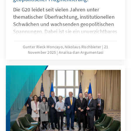
Die G20 leidet seit vielen Jahren unter
thematischer Überfrachtung, institutionellen
Schwächen und wachsenden geopolitischen
Spannungen. Dabei ist sie ein unverzichtbares
Format für die globale Ordnungspolitik und
muss daher ihre Legitimität und Wirksamkeit
Gunter Rieck Moncayo, Nikolaus Rischbieter
21
November 2025
Analisa dan Argumentasi
zurückgewinnen. Dies kann nur gelingen,
wenn die G20 sich auf ihr Kernmandat
konzentriert, die Troika zu einer mehrjährigen
Planungsinstanz weiterentwickelt, die OECD
als Quasi-Sekretariat institutionell stärkt und
ihre Arbeitsweise stärker auf umsetzbare
Ergebnisse ausrichtet.