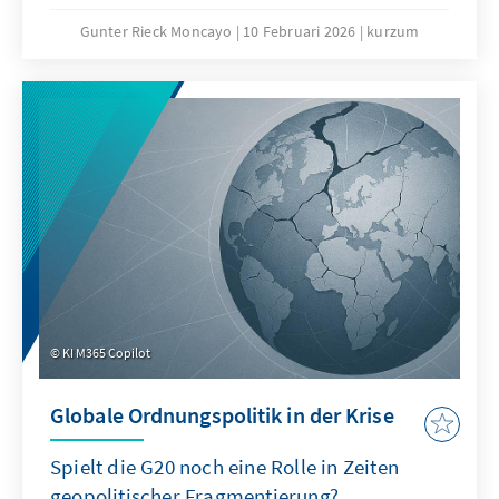
Welthandels sind denkbar niedrig. Niemand
geht ernsthaft davon aus, dass der seit der 4.
Gunter Rieck Moncayo
10 Februari 2026
kurzum
Ministerkonferenz in Doha andauernde
Stillstand aufgelöst werden kann. Die seit
Jahren geforderte grundlegende Reform der
WTO wird auch dieses Mal nicht gelingen. Das
ist zwar keine gute Nachricht für die globale
Handelsordnung, es bedeutet aber nicht, dass
den konstruktiven Kräften innerhalb der
Weltgemeinschaft und insbesondere der EU
die Hände gebunden sind.
KI M365 Copilot
Globale Ordnungspolitik in der Krise
Spielt die G20 noch eine Rolle in Zeiten
geopolitischer Fragmentierung?