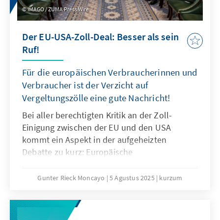
IMAGO / ZUMA Press Wire
Der EU-USA-Zoll-Deal: Besser als sein
Ruf!
Für die europäischen Verbraucherinnen und
Verbraucher ist der Verzicht auf
Vergeltungszölle eine gute Nachricht!
Bei aller berechtigten Kritik an der Zoll-
Einigung zwischen der EU und den USA
kommt ein Aspekt in der aufgeheizten
Debatte zu kurz: Europäische
Vergeltungszölle auf US-Importe hätten zu
steigenden Preisen und einem schlechteren
Gunter Rieck Moncayo
5 Agustus 2025
kurzum
Angebot für die europäischen
Verbraucherinnen und Verbraucher geführt.
Und auch Unternehmen, die auf Vorprodukte