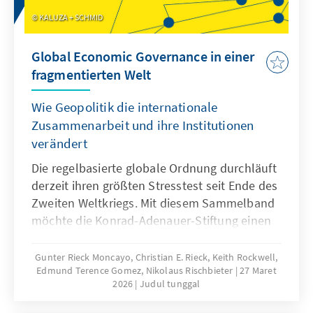
KALUZA + SCHMID
Global Economic Governance in einer
fragmentierten Welt
Wie Geopolitik die internationale
Zusammenarbeit und ihre Institutionen
verändert
Die regelbasierte globale Ordnung durchläuft
derzeit ihren größten Stresstest seit Ende des
Zweiten Weltkriegs. Mit diesem Sammelband
möchte die Konrad-Adenauer-Stiftung einen
Beitrag zur aktuellen Debatte über die
Zukunft der globalen Ordnungspolitik im
Gunter Rieck Moncayo, Christian E. Rieck, Keith Rockwell,
Edmund Terence Gomez, Nikolaus Rischbieter
27 Maret
Bereich der Wirtschafts- und Handelspolitik
2026
Judul tunggal
leisten. Im Mittelpunkt stehen dabei die
Institutionen, über die globale