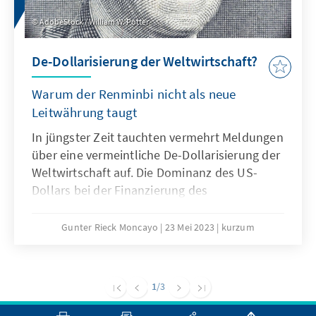
Notwendigkeit eines zeitnahen Abschlusses
AdobeStock / William W. Potter
des Abkommens.
De-Dollarisierung der Weltwirtschaft?
Warum der Renminbi nicht als neue
Leitwährung taugt
In jüngster Zeit tauchten vermehrt Meldungen
über eine vermeintliche De-Dollarisierung der
Weltwirtschaft auf. Die Dominanz des US-
Dollars bei der Finanzierung des
internationalen Handels sowie seine
herausgehobene Rolle als Reservewährung
Gunter Rieck Moncayo
23 Mei 2023
kurzum
würden demnach durch den Aufstieg des
Renminbi und den Aufbau eines BRICS-
eigenen Zahlungssystems bedroht.
1
/3