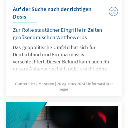
Auf der Suche nach der richtigen
Dosis
Zur Rolle staatlicher Eingriffe in Zeiten
geoökonomischen Wettbewerbs
Das geopolitische Umfeld hat sich für
Deutschland und ­Europa massiv
verschlechtert. Dieser Befund kann auch für
unsere Außenwirtschaftspolitik nicht ohne
Folgen bleiben. Der Begriff „De-Risking“ ist
daher in aller Munde. Der ­Anspruch an den
Gunter Rieck Moncayo
20 Agustus 2024
Informasi luar
negeri
Staat, zur Wahrung der eigenen Sicherheit
notfalls in ­Wirtschaftsbeziehungen
einzugreifen, steigt ­hierzulande. Das ist
durchaus richtig, solange wir zwei Dinge
begreifen: Mehr hilft auch hier nicht
zwangsläufig mehr. ­Und ohne eigene