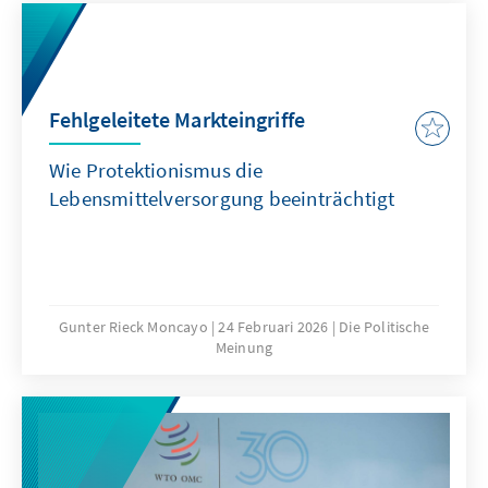
Ordnungspolitik ausgeübt wird. In vier
Kapiteln werden Herausforderungen und
mögliche Wege für die künftige Architektur
der Global Economic Governance mit
Fehlgeleitete Markteingriffe
verschiedenen Perspektiven beleuchtet.
Wie Protektionismus die
Lebensmittelversorgung beeinträchtigt
Gunter Rieck Moncayo
24 Februari 2026
Die Politische
Meinung