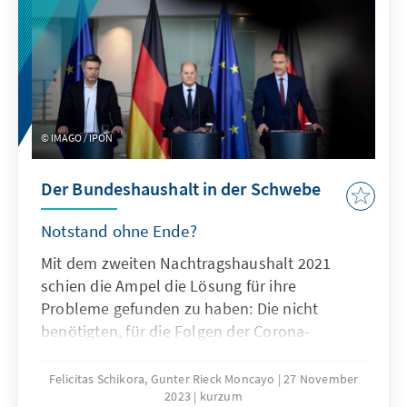
Wettbewerbsfähigkeit helfen die besten De-
Risking-­Instrumente wenig.
IMAGO / IPON
Der Bundeshaushalt in der Schwebe
Notstand ohne Ende?
Mit dem zweiten Nachtragshaushalt 2021
schien die Ampel die Lösung für ihre
Probleme gefunden zu haben: Die nicht
benötigten, für die Folgen der Corona-
Pandemie vorgesehenen Mittel in Höhe von
60 Mrd. Euro wurden in den „Klima- und
Felicitas Schikora, Gunter Rieck Moncayo
27 November
2023
kurzum
Transformationsfonds“ (KTF) überführt. Mit