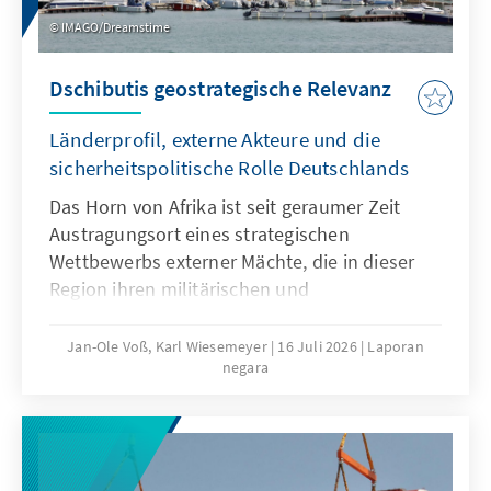
IMAGO/Dreamstime
Dschibutis geostrategische Relevanz
Länderprofil, externe Akteure und die
sicherheitspolitische Rolle Deutschlands
Das Horn von Afrika ist seit geraumer Zeit
Austragungsort eines strategischen
Wettbewerbs externer Mächte, die in dieser
Region ihren militärischen und
wirtschaftlichen Einfluss immer weiter
ausbauen. Im Rahmen dieses Wettstreites
Jan-Ole Voß, Karl Wiesemeyer
16 Juli 2026
Laporan
negara
kommt insbesondere dem kleinen
Küstenstaat Dschibuti ein hoher Stellenwert
zu. Aufgrund seiner geostrategischen Lage an
der Meerenge Bab al-Mandab zwischen dem
Roten Meer und dem Golf von Aden haben