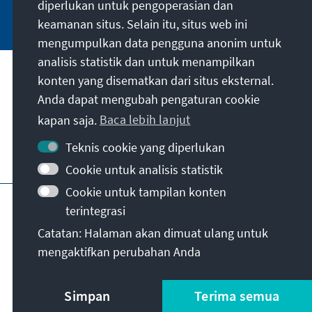
diperlukan untuk pengoperasian dan
Jetzt abonnieren
keamanan situs. Selain itu, situs web ini
mengumpulkan data pengguna anonim untuk
analisis statistik dan untuk menampilkan
Misi kami
konten yang disematkan dari situs eksternal.
Anda dapat mengubah pengaturan cookie
Kontak
kapan saja.
Baca lebih lanjut
Teknis cookie yang diperlukan
Penawaran lebih lanjut dari yayasan
Cookie untuk analisis statistik
Cookie untuk tampilan konten
Jejak
Kebijakan privasi
Syarat penggunaan
terintegrasi
Erklärung zur Barrierefreiheit
Barriere melden
Catatan: Halaman akan dimuat ulang untuk
Peta situs
mengaktifkan perubahan Anda
© Konrad-Adenauer-Stiftung e.V. 2026
Simpan
Terima semua