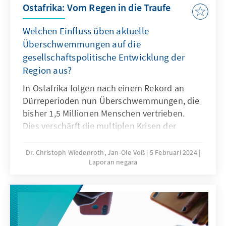
Ostafrika: Vom Regen in die Traufe
Welchen Einfluss üben aktuelle
Überschwemmungen auf die
gesellschaftspolitische Entwicklung der
Region aus?
In Ostafrika folgen nach einem Rekord an
Dürreperioden nun Überschwemmungen, die
bisher 1,5 Millionen Menschen vertrieben.
Dies verschärft die multiplen Krisen der
Region. So verschlechtert sich die
Ernährungssicherheit weiter und verstärkt das
Dr. Christoph Wiedenroth, Jan-Ole Voß
5 Februari 2024
Laporan negara
ohnehin hohe Städtewachstum. Gleichzeitig
ringen die Regierungen der Region mit
massiven Überschuldungskrisen, was
notwendige Investitionen in klimaresiliente
Maßnahmen erschwert.