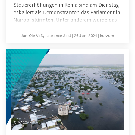
Steuererhöhungen in Kenia sind am Dienstag
eskaliert als Demonstranten das Parlament in
Nairobi stürmten. Unter anderem wurde das
Büro des Gouverneurs in Brand gesteckt und
zahlreiche Politiker mussten evakuiert
Jan-Ole Voß, Laurence Jost
26 Juni 2024
kurzum
werden. Bei den Ausschreitungen kam es
bereits zu mehreren Todesfällen.
IMAGO / Xinhua