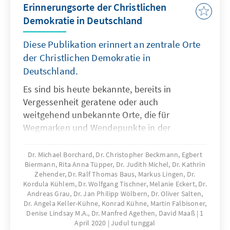
Erinnerungsorte der Christlichen
Demokratie in Deutschland
Diese Publikation erinnert an zentrale Orte
der Christlichen Demokratie in
Deutschland.
Es sind bis heute bekannte, bereits in
Vergessenheit geratene oder auch
weitgehend unbekannte Orte, die für
Wegmarken und Wendepunkte in der
Geschichte der CDU stehen. Ausgehend von
dem historischen Ereignis werden die
Dr. Michael Borchard, Dr. Christopher Beckmann, Egbert
Biermann, Rita Anna Tüpper, Dr. Judith Michel, Dr. Kathrin
einzelnen Erinnerungsorte in ihrer Bedeutung
Zehender, Dr. Ralf Thomas Baus, Markus Lingen, Dr.
für die Parteigeschichte vorgestellt.
Kordula Kühlem, Dr. Wolfgang Tischner, Melanie Eckert, Dr.
Andreas Grau, Dr. Jan Philipp Wölbern, Dr. Oliver Salten,
Dr. Angela Keller-Kühne, Konrad Kühne, Martin Falbisoner,
Denise Lindsay M.A., Dr. Manfred Agethen, David Maaß
1
April 2020
Judul tunggal