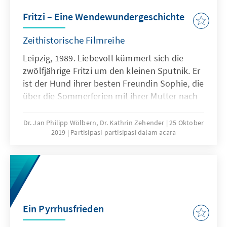
Gericht in den Kampf gegen einen
Fritzi – Eine Wendewundergeschichte
unerbittlichen Gegner…
Zeithistorische Filmreihe
Leipzig, 1989. Liebevoll kümmert sich die
zwölfjährige Fritzi um den kleinen Sputnik. Er
ist der Hund ihrer besten Freundin Sophie, die
über die Sommerferien mit ihrer Mutter nach
Ungarn gefahren ist. Doch zum Schulanfang
kehrt Sophie nicht in die Klasse zurück. Wie
Dr. Jan Philipp Wölbern, Dr. Kathrin Zehender
25 Oktober
2019
Partisipasi-partisipasi dalam acara
viele andere ist sie in den Westen geflohen.
Mutig macht sich Fritzi auf die Suche nach
ihrer Freundin und gerät in ein Abenteuer, das
die Zukunft des ganzen Landes verändert.
Ein Pyrrhusfrieden