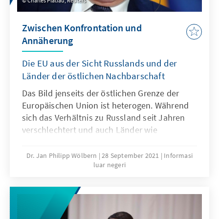
Charles Platiau, Reuters
Zwischen Konfrontation und
Annäherung
Die EU aus der Sicht Russlands und der
Länder der östlichen Nachbarschaft
Das Bild jenseits der östlichen Grenze der
Europäischen Union ist heterogen. Während
sich das Verhältnis zu Russland seit Jahren
verschlechtert und auch Länder wie
Aserbaidschan und Belarus den Weg der
Annäherung an die EU vorläufig verlassen
Dr. Jan Philipp Wölbern
28 September 2021
Informasi
luar negeri
haben, richten insbesondere die Ukraine,
Georgien und Moldau heute ihren Blick nach
Westen.