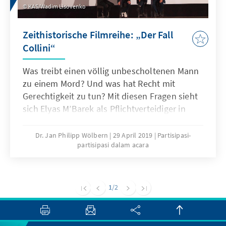
KAS/Wadim Lisovenko
Zeithistorische Filmreihe: „Der Fall
Collini“
Was treibt einen völlig unbescholtenen Mann
zu einem Mord? Und was hat Recht mit
Gerechtigkeit zu tun? Mit diesen Fragen sieht
sich Elyas M’Barek als Pflichtverteidiger in
"Der Fall Collini" konfrontiert. Basierend auf
dem gleichnamigen Roman des Erfolgsautors
Dr. Jan Philipp Wölbern
29 April 2019
Partisipasi-
partisipasi dalam acara
Ferdinand von Schirach („Schuld“, „Terror“)
hat Regisseur Marco Kreuzpaintner ein
spannungsgeladenes Drama inszeniert, das
von einem der größten deutschen
1
/2
Justizskandale erzählt.