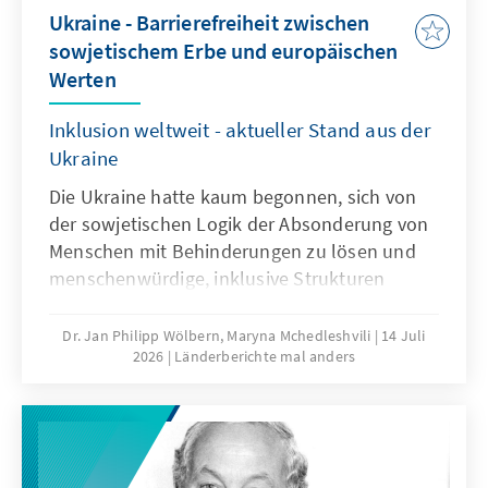
Ukraine - Barrierefreiheit zwischen
sowjetischem Erbe und europäischen
Werten
Inklusion weltweit - aktueller Stand aus der
Ukraine
Die Ukraine hatte kaum begonnen, sich von
der sowjetischen Logik der Absonderung von
Menschen mit Behinderungen zu lösen und
menschenwürdige, inklusive Strukturen
aufzubauen, als sie von einem Krieg überrollt
wurde. Der großangelegte russische
Dr. Jan Philipp Wölbern, Maryna Mchedleshvili
14 Juli
2026
Länderberichte mal anders
Angriffskrieg zerstört nicht nur Städte und
Infrastruktur, sondern vergrößert täglich die
Zahl der Menschen mit dauerhaften
Beeinträchtigungen – unter Verteidigern
ebenso wie unter der Zivilbevölkerung.