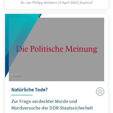
Öffentlichkeit wenig präsent sind, deren
Dr. Jan Philipp Wölbern
6 April 2023
Nachruf
beharrliche Arbeit im Stillen dafür aber große
und langfristige Wirkung entfaltet.
DPM
Natürliche Tode?
Zur Frage verdeckter Morde und
Mordversuche der DDR-Staatssicherheit