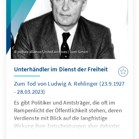
Barrierefreiheit ist kein Randthema, sondern
eine Frage von Würde, Teilhabe und
Zukunftsfähigkeit.
picture alliance/United Archives | Sven Simon
Unterhändler im Dienst der Freiheit
Zum Tod von Ludwig A. Rehlinger (23.9.1927
- 28.03.2023)
Es gibt Politiker und Amtsträger, die oft im
Rampenlicht der Öffentlichkeit stehen, deren
Verdienste mit Blick auf die langfristige
Wirkung ihrer Entscheidungen aber dahinter
zurückfallen. Und es gibt Jene, die in der