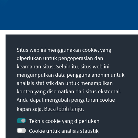
Misi kami
Situs web ini menggunakan cookie, yang
diperlukan untuk pengoperasian dan
Die Konrad-Adenauer-Stiftung setzt sich
keamanan situs. Selain itu, situs web ini
national und international durch politische
mengumpulkan data pengguna anonim untuk
Bildung für Frieden, Freiheit und
analisis statistik dan untuk menampilkan
Gerechtigkeit ein. Wir fördern und bewahren
konten yang disematkan dari situs eksternal.
freiheitliche Demokratie, die Soziale
Anda dapat mengubah pengaturan cookie
Marktwirtschaft und die Entwicklung und
kapan saja.
Baca lebih lanjut
Festigung des Wertekonsenses.
Teknis cookie yang diperlukan
Misi kami
Cookie untuk analisis statistik