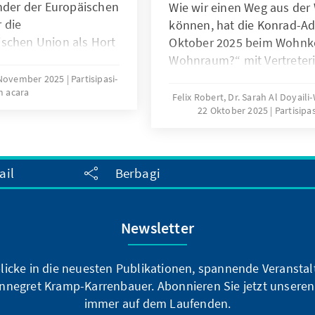
ender der Europäischen
Wie wir einen Weg aus der
 die
können, hat die Konrad-Ad
ischen Union als Hort
Oktober 2025 beim Wohnko
eitmotiv wurde in der
Wohnraum?“ mit Vertreteri
sion mit Prof. Dr.
Politik und Wirtschaft so
November 2025
Partisipasi-
m acara
in der Bertelsmann
Wissenschaft debattiert.
Felix Robert, Dr. Sarah Al Doyai
der Live-Abstimmung
22 Oktober 2025
Partisipa
und Impulse für mehr Nach
erbs KAS Makerthon
Bürokratie und erschwingli
 vertieft.
Bis zu 280 Teilnehmende h
verschiedenen Räumen mit
ail
Berbagi
Ideen eingebracht.
Newsletter
blicke in die neuesten Publikationen, spannende Veransta
nnegret Kramp-Karrenbauer. Abonnieren Sie jetzt unseren
immer auf dem Laufenden.