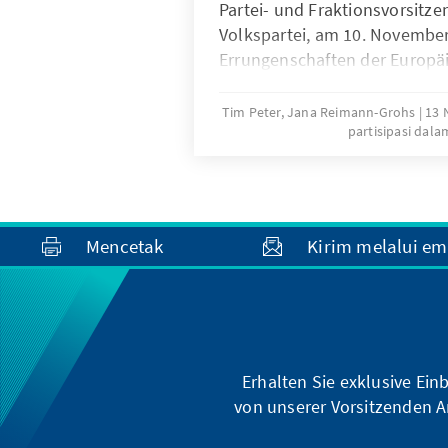
Partei- und Fraktionsvorsitz
Volkspartei, am 10. November
Errungenschaften der Europä
der Freiheit heraus. Dieses L
anschließenden Podiumsdiskus
Tim Peter, Jana Reimann-Grohs
13 
partisipasi dala
Daniela Schwarzer, Vorständ
Stiftung, und dem Gewinner 
des kreativen Ideenwettbew
Europe, Mathis Sieglerschmidt,
Mencetak
Kirim melalui em
Erhalten Sie exklusive Ein
von unserer Vorsitzenden A