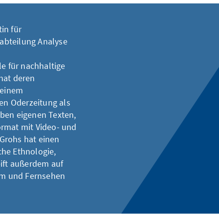
in für
abteilung Analyse
 für nachhaltige
hat deren
 einem
hen Oderzeitung als
eben eigenen Texten,
ormat mit Video- und
Grohs hat einen
che Ethnologie,
eift außerdem auf
ilm und Fernsehen