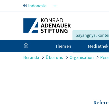
Skip to Main Content
Sayangnya, konte
ini belum lengkap
Themen
Mediathek
dalam Indonesia.
Beranda
Über uns
Organisation
Pers
Refere