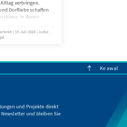
Alltag verbringen.
und Dorfliebe schaffen
hsräume, in denen
re Anliegen offen
stgenommen fühlen. Der
erbrich
15 Juli 2026
Judul
gal
sönliche Begegnung
prächsbereitschaft
Ke awal
ltungen und Projekte direkt
 Newsletter und bleiben Sie