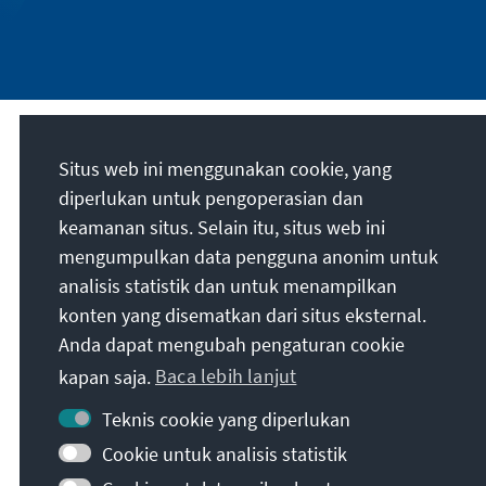
Misi kami
Situs web ini menggunakan cookie, yang
diperlukan untuk pengoperasian dan
Die Konrad-Adenauer-Stiftung setzt sich
keamanan situs. Selain itu, situs web ini
national und international durch politische
mengumpulkan data pengguna anonim untuk
Bildung für Frieden, Freiheit und
analisis statistik dan untuk menampilkan
Gerechtigkeit ein. Wir fördern und bewahren
konten yang disematkan dari situs eksternal.
freiheitliche Demokratie, die Soziale
Anda dapat mengubah pengaturan cookie
Marktwirtschaft und die Entwicklung und
kapan saja.
Baca lebih lanjut
Festigung des Wertekonsenses.
Teknis cookie yang diperlukan
Misi kami
Cookie untuk analisis statistik