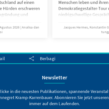
tschland auf einen
Menschen leben und ihren 
che Hürden erschweren
Demokratiegestalter-Tour 
engründung und
niedrigschwellige Gespräc
bedingungen können
Bürgerinnen und Bürger ih
inderwünsche
artikulieren und sich ern
 Agustus 2026
Analisa dan
Jacques Hermes, Konstantin G
si
tung
e
Bericht zeigt, wie die per
n Vergleich
Vertrauen fördert und Ges
verschiedener Länder
aktiviert.
arfsgerechte
npolitik in
ail
Berbagi
Newsletter
blicke in die neuesten Publikationen, spannende Veransta
nnegret Kramp-Karrenbauer. Abonnieren Sie jetzt unseren
immer auf dem Laufenden.