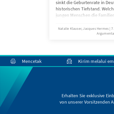
sinkt die Geburtenrate in Deu
historischen Tiefstand. Wel
jungen Menschen die Famili
welche politischen Rahmen
dazu beitragen, dass mehr K
Natalie Klauser, Jacques Hermes
7
Argumenta
verwirklicht werden? Aktuell
Forschungsergebnisse und ei
familienpolitischer Ansätze 
liefern Hinweise für eine bed
Weiterentwicklung der Familie
Mencetak
Kirim melalui em
Deutschland.
Erhalten Sie exklusive Ein
von unserer Vorsitzenden A