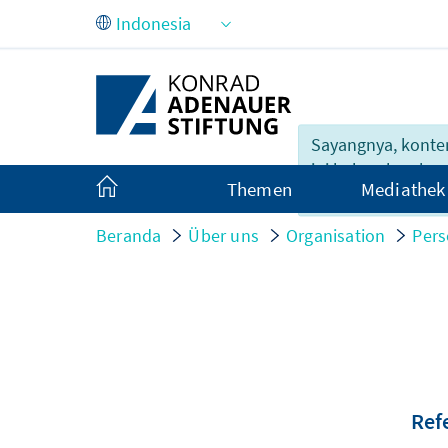
Skip to Main Content
Sayangnya, konte
ini belum lengkap
Themen
Mediathek
dalam Indonesia.
Beranda
Über uns
Organisation
Pers
Ref