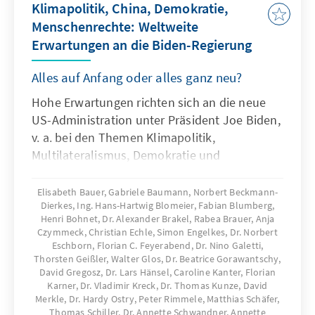
Klimapolitik, China, Demokratie,
Menschenrechte: Weltweite
Erwartungen an die Biden-Regierung
Alles auf Anfang oder alles ganz neu?
Hohe Erwartungen richten sich an die neue
US-Administration unter Präsident Joe Biden,
v. a. bei den Themen Klimapolitik,
Multilateralismus, Demokratie und
Menschenrechte. Was wird weltweit von der
neuen Regierung der USA erwartet? Die
Elisabeth Bauer, Gabriele Baumann, Norbert Beckmann-
Dierkes, Ing. Hans-Hartwig Blomeier, Fabian Blumberg,
Auslandsmitarbeiterinnen und
Henri Bohnet, Dr. Alexander Brakel, Rabea Brauer, Anja
Auslandsmitarbeiter der Konrad-
Czymmeck, Christian Echle, Simon Engelkes, Dr. Norbert
AdenauerStiftung haben sich in ausgewählten
Eschborn, Florian C. Feyerabend, Dr. Nino Galetti,
Ländern in Europa, Nordamerika, Afrika,
Thorsten Geißler, Walter Glos, Dr. Beatrice Gorawantschy,
David Gregosz, Dr. Lars Hänsel, Caroline Kanter, Florian
Asien, Lateinamerika und im Nahen Osten die
Karner, Dr. Vladimir Kreck, Dr. Thomas Kunze, David
wichtigen Trends genauer angesehen.
Merkle, Dr. Hardy Ostry, Peter Rimmele, Matthias Schäfer,
Thomas Schiller, Dr. Annette Schwandner, Annette