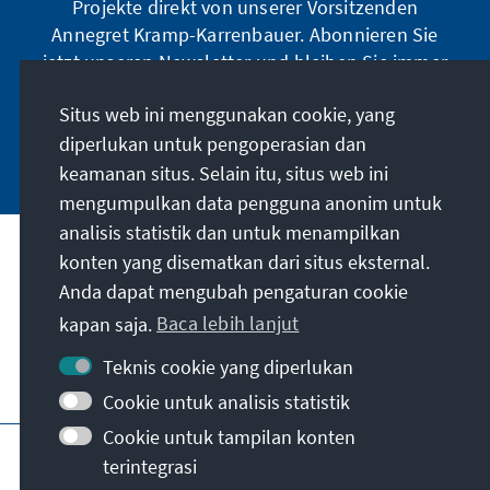
Projekte direkt von unserer Vorsitzenden
Annegret Kramp-Karrenbauer. Abonnieren Sie
jetzt unseren Newsletter und bleiben Sie immer
auf dem Laufenden.
Situs web ini menggunakan cookie, yang
diperlukan untuk pengoperasian dan
Jetzt abonnieren
keamanan situs. Selain itu, situs web ini
mengumpulkan data pengguna anonim untuk
analisis statistik dan untuk menampilkan
Misi kami
konten yang disematkan dari situs eksternal.
Anda dapat mengubah pengaturan cookie
kapan saja.
Baca lebih lanjut
Kontak
Teknis cookie yang diperlukan
Penawaran lebih lanjut dari yayasan
Cookie untuk analisis statistik
Cookie untuk tampilan konten
Jejak
Kebijakan privasi
Syarat penggunaan
terintegrasi
Erklärung zur Barrierefreiheit
Barriere melden