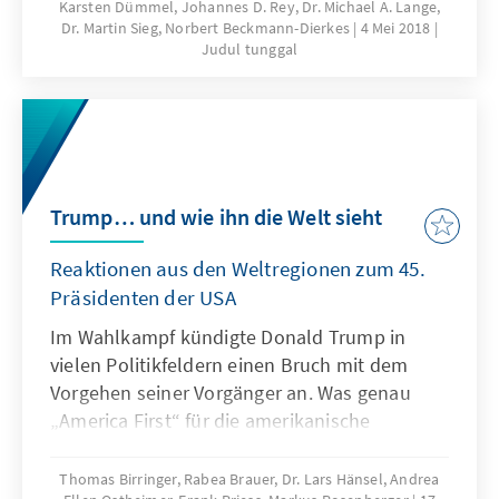
Karsten Dümmel, Johannes D. Rey, Dr. Michael A. Lange,
Region selbst. Russland, China, die Türkei und
Dr. Martin Sieg, Norbert Beckmann-Dierkes
4 Mei 2018
die Golfstaaten gewinnen mit
Judul tunggal
unterschiedlichen Ressourcenausstattungen,
Intentionen und Interessen an Einfluss in
dieser Enklave innerhalb der Europäischen
Union – politisch, wirtschaftlich und kulturell.
Trump… und wie ihn die Welt sieht
Reaktionen aus den Weltregionen zum 45.
Präsidenten der USA
Im Wahlkampf kündigte Donald Trump in
vielen Politikfeldern einen Bruch mit dem
Vorgehen seiner Vorgänger an. Was genau
„America First“ für die amerikanische
Außenpolitik bedeutet, ist gut ein halbes Jahr
nach seinem Amtsantritt jedoch offen. Bis
Thomas Birringer, Rabea Brauer, Dr. Lars Hänsel, Andrea