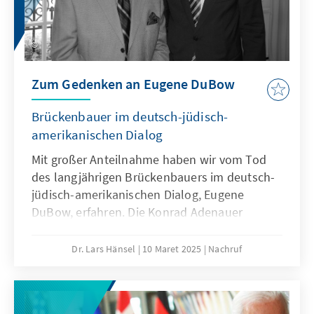
Zum Gedenken an Eugene DuBow
Brückenbauer im deutsch-jüdisch-
amerikanischen Dialog
Mit großer Anteilnahme haben wir vom Tod
des langjährigen Brückenbauers im deutsch-
jüdisch-amerikanischen Dialog, Eugene
DuBow, erfahren. Die Konrad Adenauer
Stiftung war mit ihm in besonderer Weise
verbunden im Rahmen des KAS-AJC
Dr. Lars Hänsel
10 Maret 2025
Nachruf
Austauschprogrammes, welches seit 1980
bestand. Eugen Dubow hatte dieses
Programm mit aufgebaut und über