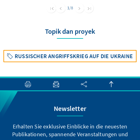
die Delegierten aus Kalifornien den Ausschlag
1
/8
geben, wenn dort am 7. Juni gewählt wird.
Topik dan proyek
RUSSISCHER ANGRIFFSKRIEG AUF DIE UKRAINE
Newsletter
Erhalten Sie exklusive Einblicke in die neuesten
Publikationen, spannende Veranstaltungen und