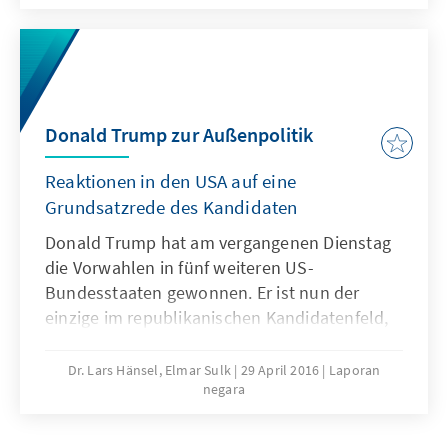
noch am 14. Juni 2016 gewählt.
Donald Trump zur Außenpolitik
Reaktionen in den USA auf eine
Grundsatzrede des Kandidaten
Donald Trump hat am vergangenen Dienstag
die Vorwahlen in fünf weiteren US-
Bundesstaaten gewonnen. Er ist nun der
einzige im republikanischen Kandidatenfeld,
der eine ausreichende Delegiertenzahl
erreichen könnte, um auf dem Juli-Parteitag
Dr. Lars Hänsel, Elmar Sulk
29 April 2016
Laporan
negara
in Cleveland bereits im ersten Wahlgang
nominiert zu werden. Es stehen nur noch
wenige Vorwahlen aus, und letztlich könnten