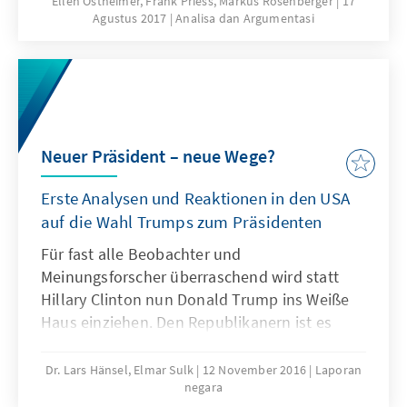
Ellen Ostheimer, Frank Priess, Markus Rosenberger
17
heute ist seine Präsidentschaft mit
Agustus 2017
Analisa dan Argumentasi
Fragezeichen versehen und von
Unberechenbarkeit geprägt. Das vorliegende
Papier liefert Hintergrundinformationen über
die weltweiten Wahrnehmungen der neuen
politischen Ausrichtung der USA unter
Präsident Trump. Zudem bildet es
Neuer Präsident – neue Wege?
Erklärungsmuster für Trumps Wahlsieg ab
und zeigt mögliche Auswirkungen für Europa
Erste Analysen und Reaktionen in den USA
auf.
auf die Wahl Trumps zum Präsidenten
Für fast alle Beobachter und
Meinungsforscher überraschend wird statt
Hillary Clinton nun Donald Trump ins Weiße
Haus einziehen. Den Republikanern ist es
auch gelungen, ihre Mehrheiten in den beiden
Häusern des Kongresses zu behaupten.
Dr. Lars Hänsel, Elmar Sulk
12 November 2016
Laporan
negara