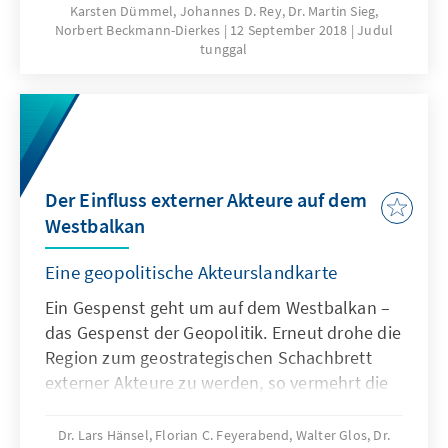
Karsten Dümmel, Johannes D. Rey, Dr. Martin Sieg,
Region selbst. Russland, China, die Türkei und
Norbert Beckmann-Dierkes
12 September 2018
Judul
die Golfstaaten gewinnen mit
tunggal
unterschiedlichen Ressourcenausstattungen,
Intentionen und Interessen an Einfluss in
dieser Enklave innerhalb der Europäischen
Union – politisch, wirtschaftlich und kulturell.
Der Einfluss externer Akteure auf dem
Westbalkan
Eine geopolitische Akteurslandkarte
Ein Gespenst geht um auf dem Westbalkan –
das Gespenst der Geopolitik. Erneut drohe die
Region zum geostrategischen Schachbrett
externer Akteure zu werden, so vermehrt die
warnenden Stimmen aus Brüssel und den
westlichen Hauptstädten, als auch aus der
Dr. Lars Hänsel, Florian C. Feyerabend, Walter Glos, Dr.