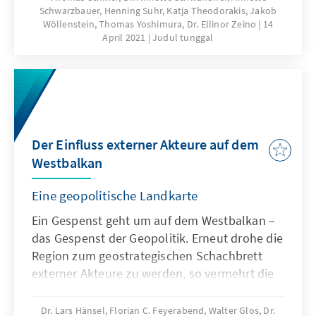
Schwarzbauer, Henning Suhr, Katja Theodorakis, Jakob
Wöllenstein, Thomas Yoshimura, Dr. Ellinor Zeino
14
April 2021
Judul tunggal
Der Einfluss externer Akteure auf dem
Westbalkan
Eine geopolitische Landkarte
Ein Gespenst geht um auf dem Westbalkan –
das Gespenst der Geopolitik. Erneut drohe die
Region zum geostrategischen Schachbrett
externer Akteure zu werden, so vermehrt die
warnenden Stimmen aus Brüssel und den
westlichen Hauptstädten, als auch aus der
Dr. Lars Hänsel, Florian C. Feyerabend, Walter Glos, Dr.