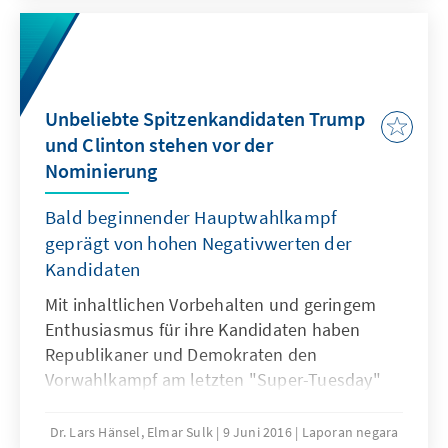
auf die Parteibasis, sondern auf das
allgemeine Wahlvolk. Dabei könnten die
Unterschiede unter den Kandidaten auch
weiterhin größer nicht sein. Gilt Clinton als die
ultimative Kandidatin des Establishments, gilt
Unbeliebte Spitzenkandidaten Trump
Trump als der ultimative Anti-Establishment-
und Clinton stehen vor der
Kandidat, der disruptiv alles auf den Kopf
Nominierung
stellen will.
Bald beginnender Hauptwahlkampf
geprägt von hohen Negativwerten der
Kandidaten
Mit inhaltlichen Vorbehalten und geringem
Enthusiasmus für ihre Kandidaten haben
Republikaner und Demokraten den
Vorwahlkampf am letzten "Super-Tuesday"
am 7. Juni 2016 weitestgehend
abgeschlossen. Allein in Washington DC wird
Dr. Lars Hänsel, Elmar Sulk
9 Juni 2016
Laporan negara