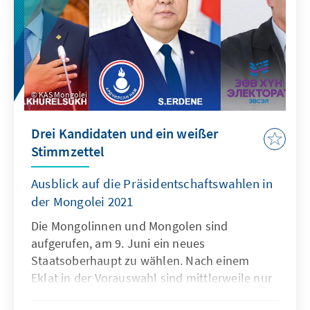
Rennen ging, ist mit einem Stimmanteil von
68 Prozent mit deutlicher Mehrheit zum
künftigen Staatsoberhaupt des Landes
gewählt worden. Damit wird die Partei neben
dem mit einer Zweidrittelmehrheit
regierenden Premierminister L. Oyun-Erdene
KAS Mongolei
zukünftig auch das Präsidentenamt
übernehmen. Die chancenlose Opposition
Drei Kandidaten und ein weißer
warnte schon vor den Abstimmungen vor
Stimmzettel
Gefahren für die junge Demokratie.
Ausblick auf die Präsidentschaftswahlen in
der Mongolei 2021
Die Mongolinnen und Mongolen sind
aufgerufen, am 9. Juni ein neues
Staatsoberhaupt zu wählen. Nach einem
Eklat in der Vorauswahl sind mittlerweile nur
noch drei Kandidaten im Rennen. Ein Sieg des