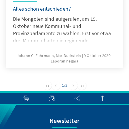
Alles schon entschieden?
Die Mongolen sind aufgerufen, am 15.
Oktober neue Kommunal- und
Provinzparlamente zu wählen. Erst vor etwa
drei Monaten hatte die regierende
Mongolische Volkspartei (MVP) erneut eine
Zweidrittelmehrheit im Parlament errungen.
Johann C. Fuhrmann, Max Duckstein
9 Oktober 2020
Laporan negara
Ein abermaliger Sieg der Regierungspartei ist
wahrscheinlich. Derweil gelten die
landesweiten Abstimmungen auch als
wichtiger Stimmungstest vor den
1
/2
Präsidentschaftswahlen im kommenden Jahr.
Den politischen Hintergründen sowie den
Chancen der Oppositionsparteien widmet sich
dieser Länderbericht.
Newsletter