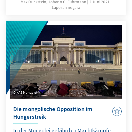
ehemaligen Premierministers der regierenden
Max Duckstein, Johann C. Fuhrmann
2 Juni 2021
Laporan negara
Mongolischen Volkspartei (MVP) U.
Khurelsukh gilt als wahrscheinlich. S. Erdene,
der für die größte Oppositionspartei, die
Demokratische Partei (DP) antritt, wurde bei
seinen wenigen Auftritten von den eigenen
Parteianhängern von der Bühne gebuht.
Derweil werden dem politischen Underdog D.
Enkhbat durchaus Außenseiterchancen
eingeräumt. Doch eine Besonderheit des
mongolischen Wahlsystems bietet darüber
hinaus noch eine vierte Möglichkeit.
KAS Mongolei
Die mongolische Opposition im
Hungerstreik
In der Mongolei gefährden Machtkämpfe