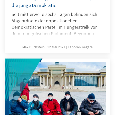
die junge Demokratie
Seit mittlerweile sechs Tagen befinden sich
Abgeordnete der oppositionellen
Demokratischen Partei im Hungerstreik vor
dem mongolischen Parlament. Begonnen
hatte der dramatische Protest, nachdem die
Nationale Wahlkommission in der Nacht zum
Max Duckstein
12 Mei 2021
Laporan negara
6. Mai den Eingang des dritten und letzten
Kandidaten für die kommenden
Präsidentschaftswahlen bestätigte: S. Erdene.
In den Stunden zuvor beschworen die DP-
Abgeordneten die Kommission, die
Unterlagen des ehemaligen Vorsitzenden
nicht anzunehmen. Der sich nun zuspitzende
Konflikt zeichnet sich bereits seit Monaten ab
und bedroht nicht nur die größte
Oppositionspartei der Mongolei, sondern