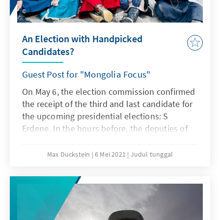
auch die Glaubwürdigkeit der mongolischen
Demokratie insgesamt.
An Election with Handpicked
Candidates?
Guest Post for "Mongolia Focus"
On May 6, the election commission confirmed
the receipt of the third and last candidate for
the upcoming presidential elections: S
Erdene. In the hours before, the deputies of
his own party urged the commission not to
accept his documents, resorting even to
Max Duckstein
6 Mei 2021
Judul tunggal
starting a hunger strike on Ulaanbaatar’s
central Sukhbataar Square. The now
culminating conflict is already swelling for
months and not only threatens Mongolia’s
biggest opposition party but also the