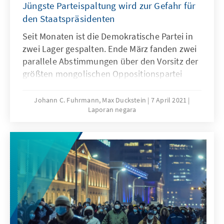
Jüngste Parteispaltung wird zur Gefahr für
den Staatspräsidenten
Seit Monaten ist die Demokratische Partei in
zwei Lager gespalten. Ende März fanden zwei
parallele Abstimmungen über den Vorsitz der
größten mongolischen Oppositionspartei
statt. Beide Lager reklamieren für sich, die
gesamte Partei zu repräsentieren. Eine
Johann C. Fuhrmann, Max Duckstein
7 April 2021
Laporan negara
Überwindung der Spaltung unter den beiden
neu gewählten Vorsitzenden scheint derzeit
kaum realistisch. Die parteiinternen
Streitigkeiten sind längst zu einer ernsthaften
Gefahr für die Wiederwahl von
Staatspräsident Battulga geworden. Seine
erneute Nominierung durch die
Demokratische Partei für die im Juni
geplanten Präsidentschaftswahlen ist zurzeit
völlig ungewiss.