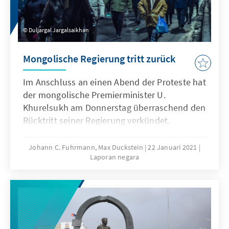
Duljargal Jargalsaikhan
Mongolische Regierung tritt zurück
Im Anschluss an einen Abend der Proteste hat
der mongolische Premierminister U.
Khurelsukh am Donnerstag überraschend den
Rücktritt seiner Regierung verkündet.
Hintergrund ist ein Skandal im
Gesundheitswesen. Bereits seit Wochen häuft
Johann C. Fuhrmann, Max Duckstein
22 Januari 2021
Laporan negara
sich die Kritik an den Corona-Maßnahmen der
Regierung. Beobachtern zufolge könnte es
sich bei dem Rücktritt jedoch auch um eine
machtpolitische Finte handeln, da Khurelsukh
als wahrscheinlicher Kandidat der
regierenden Volkspartei bei den im Juni