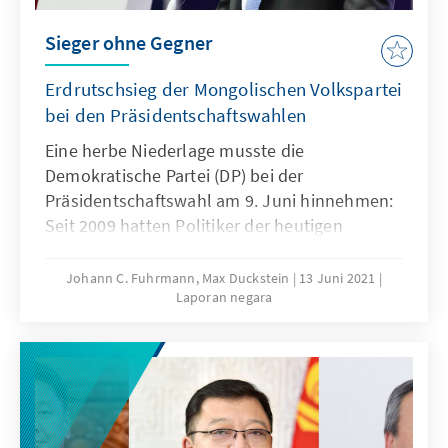
beiden Großmächten abhängig und von deren
Ambitionen und Interessen massiv betroffen.
Sieger ohne Gegner
Erdrutschsieg der Mongolischen Volkspartei
bei den Präsidentschaftswahlen
Eine herbe Niederlage musste die
Demokratische Partei (DP) bei der
Präsidentschaftswahl am 9. Juni hinnehmen:
Seit 2009 hatten Politiker der heutigen
Oppositionspartei mit Ts. Elbegdorj und Kh.
Battulga durchgehend das höchste Staatsamt
Johann C. Fuhrmann, Max Duckstein
13 Juni 2021
Laporan negara
bekleidet. Der umstrittene Kandidat der
Partei, S. Erdene, landete bei den jüngsten
Wahlen mit nur sechs Prozent der
abgegebenen Stimmen abgeschlagen auf
dem dritten Platz. U. Khurelsukh, der für die
regierende Mongolische Volkspartei (MVP) ins