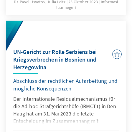
Bereich konkret? Welche Heraus­forderungen
Dr. Pavel Usvatov, Julia Leitz
23 Oktober 2023
Informasi
luar negeri
gibt es? Und was lässt sich über die
Wirksamkeit der Rechtsstaatsarbeit sagen?
Ein Blick auf Beispielprojekte im Westlichen
Balkan.
UN-Gericht zur Rolle Serbiens bei
Kriegsverbrechen in Bosnien und
Herzegowina
Abschluss der rechtlichen Aufarbeitung und
mögliche Konsequenzen
Der Internationale Residualmechanismus für
die Ad-hoc-Strafgerichtshöfe (IRMCT1) in Den
Haag hat am 31. Mai 2023 die letzte
Entscheidung im Zusammenhang mit
jugoslawischen Kriegsverbrechen gefällt. Das