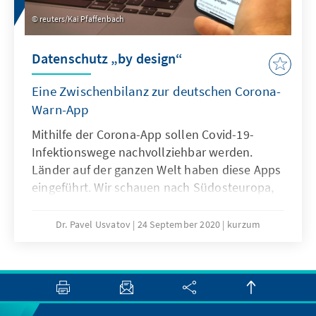
reuters/Kai Pfaffenbach
Datenschutz „by design“
Eine Zwischenbilanz zur deutschen Corona-
Warn-App
Mithilfe der Corona-App sollen Covid-19-
Infektionswege nachvollziehbar werden.
Länder auf der ganzen Welt haben diese Apps
eingeführt. Wir schauen nach Südosteuropa,
Asien, Lateinamerika, Nahost sowie
Nordafrika und nach Subsahara-Afrika. Wie
Dr. Pavel Usvatov
24 September 2020
kurzum
steht es um die rechtlichen
Rahmenbedingungen vor Ort? Wie steht es
um die praktische Umsetzung? Welche
Probleme sind aufgetreten?