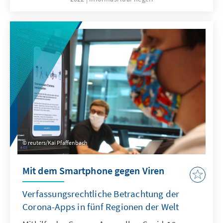
wahren – auf Kosten der Effizienz. Der Staat
funktioniert, soweit seine politischen Eliten es
wollen. Die vergangenen Jahre und Monate
aber waren gekennzeichnet von Blockade
und zunehmenden ethnonationalen
Egoismen.
reuters/Kai Pfaffenbach
Mit dem Smartphone gegen Viren
Verfassungsrechtliche Betrachtung der
Corona-Apps in fünf Regionen der Welt