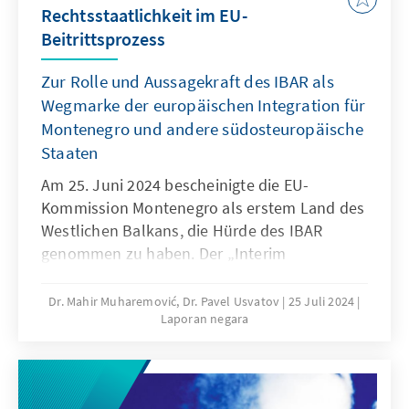
Medienfreiheit und „checks and balances“ zu
Rechtsstaatlichkeit im EU-
Weg in die Europäische Union (EU) zeigten die
erzielen.
Beitrittsprozess
Kandidatenländer ein Engagement zur
Angleichung an EU-Standards, allerdings
Zur Rolle und Aussagekraft des IBAR als
behinderten anhaltende Probleme in der
Wegmarke der europäischen Integration für
Justiz, schwieriger Kampf gegen Korruption
Montenegro und andere südosteuropäische
und politische Instabilität die Entwicklung. In
Staaten
den drei südosteuropäischen EU-
Mitgliedstaaten stellten sich ähnliche
Am 25. Juni 2024 bescheinigte die EU-
Herausforderungen. Die politische
Kommission Montenegro als erstem Land des
Polarisierung, die Unabhängigkeit und
Westlichen Balkans, die Hürde des IBAR
Effektivität der Justiz sowie die Eingriffe in die
genommen zu haben. Der „Interim
Medien- und Pressefreiheit bleiben in allen
Benchmark Assessment Report“, ein
südosteuropäischen Ländern eine
Zwischenbericht über die Rechtsstaatlichkeit,
Dr. Mahir Muharemović, Dr. Pavel Usvatov
25 Juli 2024
Herausforderung.
Laporan negara
dient als Maßstab für den Fortschritt eines
EU-Beitrittskandidaten in diesem Bereich. Ein
positiver IBAR ist eine Bestätigung der
erfolgreichen Schritte im Rahmen der