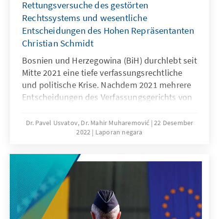
Rettungsversuche des gestörten
Rechtssystems und wesentliche
Entscheidungen des Hohen Repräsentanten
Christian Schmidt
Bosnien und Herzegowina (BiH) durchlebt seit
Mitte 2021 eine tiefe verfassungsrechtliche
und politische Krise. Nachdem 2021 mehrere
Entscheidungen des Verfassungsgerichts von
BiH (VerfG BiH) und eine wichtige
Entscheidung des Hohen Repräsentanten für
Dr. Pavel Usvatov, Dr. Mahir Muharemović
22 Desember
2022
Laporan negara
BiH (HR BiH) zur Frage des Staatseigentums
und der Kompetenzen des Staates BiH
ergangen waren, hat es auf der
gesamtstaatlichen Ebene keine nennenswerte
gesetzgeberische Aktivität gegeben. Damit
sind das Parlament und die Regierung von BiH
ihren gesetzlichen Aufgaben nicht