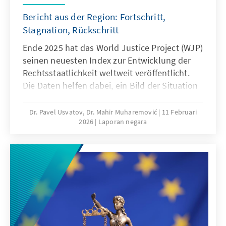
Bericht aus der Region: Fortschritt,
Stagnation, Rückschritt
Ende 2025 hat das World Justice Project (WJP)
seinen neuesten Index zur Entwicklung der
Rechtsstaatlichkeit weltweit veröffentlicht.
Die Daten helfen dabei, ein Bild der Situation
in den untersuchten Ländern anhand eines
breiten Spektrums an Informationen zu
Dr. Pavel Usvatov, Dr. Mahir Muharemović
11 Februari
2026
Laporan negara
präsentieren. Der vorliegende regionale
Bericht fasst Daten aus dem World Justice
Project Rule of Law Index 2025, den
Rechtsstaatlichkeitsberichten der
Europäischen Kommission und unseren
eigenen Analysen zusammen, um einen
Überblick über die Unabhängigkeit der Justiz,
Regierungsführung, Korruption und
Einschränkungen von Grundrechten in zehn