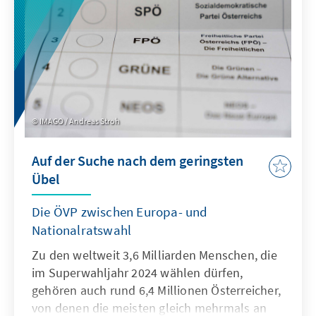
Platz eins – damals zum ersten Mal bei einer
bundesweiten Wahl – sind es diesmal
immerhin zweieinhalb Prozent Abstand auf
die regierende Österreichische Volkspartei
(ÖVP) geworden, die mit einem Ergebnis von
26,3 Prozent rund elf Prozentpunkte
Stimmenverlust hinnehmen muss.
IMAGO / Andreas Stroh
Auf der Suche nach dem geringsten
Übel
Die ÖVP zwischen Europa- und
Nationalratswahl
Zu den weltweit 3,6 Milliarden Menschen, die
im Superwahljahr 2024 wählen dürfen,
gehören auch rund 6,4 Millionen Österreicher,
von denen die meisten gleich mehrmals an