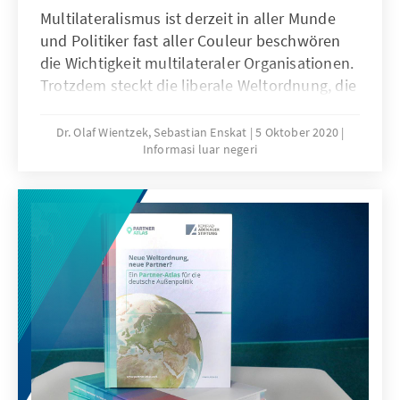
Multilateralismus ist derzeit in aller Munde
und Politiker fast aller Couleur beschwören
die Wichtigkeit multilateraler Organisationen.
Trotzdem steckt die liberale Weltordnung, die
sich nicht zuletzt auf multilaterale
Kooperation gründet, in ihrer vielleicht
Dr. Olaf Wientzek, Sebastian Enskat
5 Oktober 2020
Informasi luar negeri
schwersten Krise. Der vorliegende Beitrag will
diese Krise analysieren und aufzeigen, was zu
tun ist, um das Bekenntnis zum
Multilateralismus wieder mit Leben zu füllen.