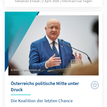
Rechtsaußenparteien unterscheiden sich
Sebastian Enskat
2 April 2026
Informasi luar negeri
deutlich in Programmatik und politischen
Haltungen – etwa zur EU, zu Russland und
zum Rechtsstaat. Pauschale Strategien greifen
daher zu kurz. Welche Handlungsspielräume
bleiben der politischen Mitte, um unter diesen
Bedingungen dauerhaft politisch zu
bestehen?
IMAGO / photonews.at
Österreichs politische Mitte unter
Druck
Die Koalition der letzten Chance