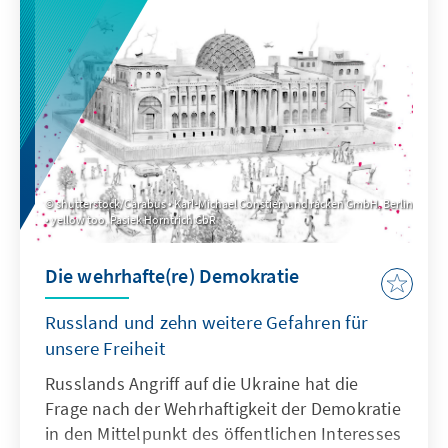
und von nur fünf – Russland, Belarus, Eritrea,
Nordkorea und Syrien – abgelehnt wurde. 35
Staaten enthielten sich ihrer Stimme.
shutterstock/Carabus • Karl-Michael Constien und racken GmbH, Berlin
• yellow too, Pasiek Horntrich GbR
Die wehrhafte(re) Demokratie
Russland und zehn weitere Gefahren für
unsere Freiheit
Russlands Angriff auf die Ukraine hat die
Frage nach der Wehrhaftigkeit der Demokratie
in den Mittelpunkt des öffentlichen Interesses