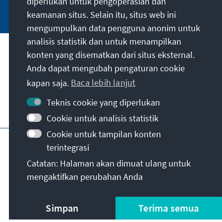
diperlukan untuk pengoperasian dan
Jetzt abonnieren
keamanan situs. Selain itu, situs web ini
mengumpulkan data pengguna anonim untuk
analisis statistik dan untuk menampilkan
Misi kami
konten yang disematkan dari situs eksternal.
Anda dapat mengubah pengaturan cookie
Kontak
kapan saja.
Baca lebih lanjut
Teknis cookie yang diperlukan
Penawaran lebih lanjut dari yayasan
Cookie untuk analisis statistik
Cookie untuk tampilan konten
Jejak
Kebijakan privasi
Syarat penggunaan
terintegrasi
Erklärung zur Barrierefreiheit
Barriere melden
Catatan: Halaman akan dimuat ulang untuk
Peta situs
mengaktifkan perubahan Anda
© Konrad-Adenauer-Stiftung e.V. 2026
Simpan
Terima semua