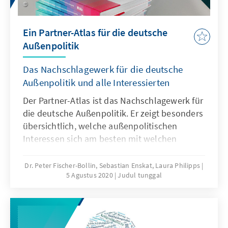
Ein Partner-Atlas für die deutsche
Außenpolitik
Das Nachschlagewerk für die deutsche
Außenpolitik und alle Interessierten
Der Partner-Atlas ist das Nachschlagewerk für
die deutsche Außenpolitik. Er zeigt besonders
übersichtlich, welche außenpolitischen
Interessen sich am besten mit welchen
internationalen Partnern verwirklichen lassen.
Hierbei wird ein besonderer Fokus auf
Dr. Peter Fischer-Bollin, Sebastian Enskat, Laura Philipps
5 Agustus 2020
Judul tunggal
potenzielle Partner-Länder jenseits der NATO
und der EU gelegt.