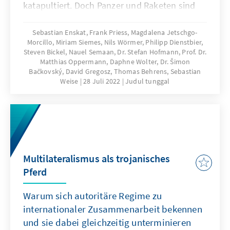
katapultiert. Doch Panzer und Raketen sind
nicht die einzige Bedrohung für unsere freie
Gesellschaft. Dieser Essayband widmet sich
Sebastian Enskat, Frank Priess, Magdalena Jetschgo-
Morcillo, Miriam Siemes, Nils Wörmer, Philipp Dienstbier,
daher neben der sicherheitspolitischen
Steven Bickel, Nauel Semaan, Dr. Stefan Hofmann, Prof. Dr.
Bedrohungslage in Europa noch einer Reihe
Matthias Oppermann, Daphne Wolter, Dr. Šimon
weiterer Gefahren für unsere Demokratie.
Bačkovský, David Gregosz, Thomas Behrens, Sebastian
Weise
28 Juli 2022
Judul tunggal
Multilateralismus als trojanisches
Pferd
Warum sich autoritäre Regime zu
internationaler Zusammenarbeit bekennen
und sie dabei gleichzeitig unterminieren