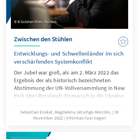
© Gulshan Khan, Reuters.
Zwischen den Stühlen
Entwicklungs- und Schwellenländer im sich
verschärfenden Systemkonflikt
Der Jubel war groß, als am 2. März 2022 das
Ergebnis der als historisch bezeichneten
Abstimmung der UN- Vollversammlung in New
York über Russlands Einmarsch in die Ukraine
verkündet wurde. „Weltgemeinschaft
verurteilt die Invasion Russlands mit
Sebastian Enskat, Magdalena Jetschgo-Morcillo,
18
November 2022
Informasi luar negeri
überwältigender Mehrheit“ – so und ähnlich
klangen die Einschätzungen zu Resolution
A/ES-11/L.1, die von 141 Staaten befürwortet