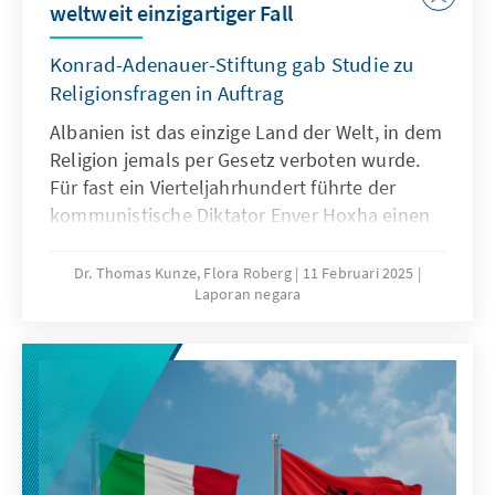
weltweit einzigartiger Fall
Ressourcen und ruft seine Anhänger zu
Protesten auf.
Konrad-Adenauer-Stiftung gab Studie zu
Religionsfragen in Auftrag
Albanien ist das einzige Land der Welt, in dem
Religion jemals per Gesetz verboten wurde.
Für fast ein Vierteljahrhundert führte der
kommunistische Diktator Enver Hoxha einen
Krieg gegen Religion. Ab 1967 und bis 1990
wurden religiöse Institutionen geschlossen,
Dr. Thomas Kunze, Flora Roberg
11 Februari 2025
Laporan negara
die Ausübung religiöser Riten verboten sowie
die bloße Äußerung religiöser Überzeugungen
als Verbrechen gegen den Staat betrachtet.
Letzteres wurde eigens in einen Artikel des
Strafgesetzbuches aufgenommen, der ein
Strafmaß von drei bis zehn Jahren Gefängnis
vorsah.