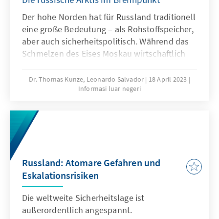
Der hohe Norden hat für Russland traditionell
eine große Bedeutung – als Rohstoffspeicher,
aber auch sicherheits­politisch. Während das
Schmelzen des Eises Moskau wirtschaftlich
neue Möglichkeiten eröffnet, beraubt es das
Land gleichzeitig eines natürlichen Schutzes
Dr. Thomas Kunze, Leonardo Salvador
18 April 2023
Informasi luar negeri
gegen ­militärische Angriffe. Die Folge: Die
Remilitarisierung der russischen Arktis ist in
vollem Gange.
Russland: Atomare Gefahren und
Eskalationsrisiken
Die weltweite Sicherheitslage ist
außerordentlich angespannt.