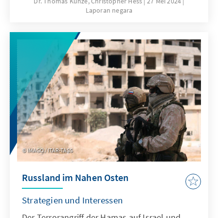
Dr. Thomas Kunze, Christopher Hess
27 Mei 2024
Laporan negara
Ausrichtung erlebt. Gleichzeitig positioniert
sich Albanien als verlässlicher Partner auf
dem Weg zur EU-Mitgliedschaft. Angesichts
dieser Entwicklungen werden innovative
Lösungsansätze gesucht. Ein
bemerkenswertes Beispiel ist die geplante
Eröffnung des ersten exterritorialen
Flüchtlingslagers eines EU-Landes: ein
italienisches Lager auf albanischem Boden,
das sowohl ethische als auch politische
Diskussionen auslöst.
IMAGO / ITAR-TASS
Russland im Nahen Osten
Strategien und Interessen
Der Terrorangriff der Hamas auf Israel und