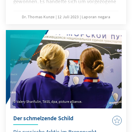
gewonnen. Es handelte sich um vorgezogene
Wahlen, mit denen gleichzeitig die bisherigen
Amtszeiten des Präsidenten „annulliert“
Dr. Thomas Kunze
12 Juli 2023
Laporan negara
wurden. Mirsijojew könnte nun theoretisch im
Jahr 2030 ein weiteres Mal als
Staatsoberhaupt kandidieren. Er ist in dem
zentralasiatischen Land seit dem Tod des
autoritären Langzeitherrschers Islam
Karimow im Jahr 2017 an der Macht und hat
es für Reformen geöffnet.
Valery Sharifulin, TASS, dpa, picture alliance.
Der schmelzende Schild
Die russische Arktis im Brennpunkt