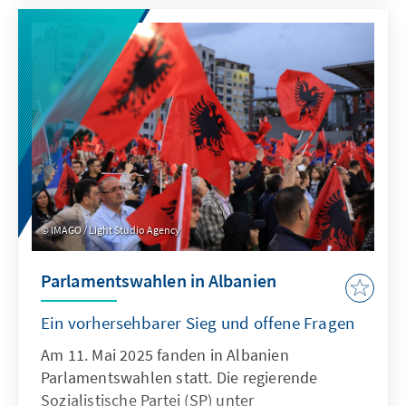
Initiativen ist der Weg zur materiellen
Wiedergutmachung von strukturellen
Defiziten, finanziellen Engpässen und einem
nur begrenzt vorhandenen politischen Willen
geprägt. Die Entschädigung dieser Opfer ist
nicht nur ein Gebot historischer Gerechtigkeit,
sondern auch ein Lackmustest für die
demokratische Reife Albaniens auf dem Weg
in die Europäische Union.
IMAGO / Light Studio Agency
Parlamentswahlen in Albanien
Ein vorhersehbarer Sieg und offene Fragen
Am 11. Mai 2025 fanden in Albanien
Parlamentswahlen statt. Die regierende
Sozialistische Partei (SP) unter