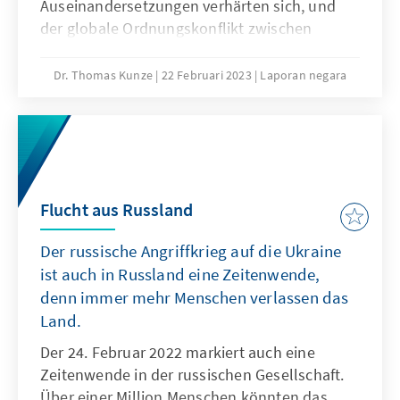
Auseinandersetzungen verhärten sich, und
der globale Ordnungskonflikt zwischen
liberalen Demokratien und autoritären
Systemen spitzt sich zu. Der Krieg in der
Dr. Thomas Kunze
22 Februari 2023
Laporan negara
Ukraine ist nicht nur ein Krieg zwischen zwei
ehemaligen Sowjetrepubliken, sondern eine
Systemauseinandersetzung. Über die
Einschätzung der Eskalationsrisiken wird
gerungen. UN-Generalsekretär António
Guterres sagt vor der UN-Vollversammlung in
Flucht aus Russland
New York: „Ich befürchte, die Welt
Der russische Angriffkrieg auf die Ukraine
schlafwandelt nicht in einen größeren Krieg
hinein - ich befürchte, sie tut dies mit weit
ist auch in Russland eine Zeitenwende,
geöffneten Augen“. In einer Rede vor beiden
denn immer mehr Menschen verlassen das
Kammern des russischen Parlaments blieb
Land.
Wladimir Putin am 21. Februar 2023 zwar
Der 24. Februar 2022 markiert auch eine
hinter den Erwartungen von russischen
Zeitenwende in der russischen Gesellschaft.
Hardlinern, die ein noch brutaleren Krieg in
Über einer Million Menschen könnten das