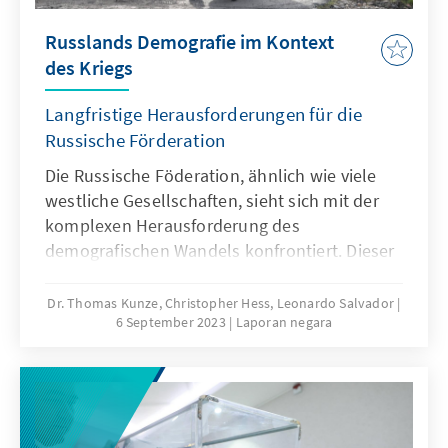
Russlands Demografie im Kontext
des Kriegs
Langfristige Herausforderungen für die
Russische Förderation
Die Russische Föderation, ähnlich wie viele
westliche Gesellschaften, sieht sich mit der
komplexen Herausforderung des
demografischen Wandels konfrontiert. Dieser
demografische Wandel birgt tiefgreifende
Implikationen, einschließlich potenzieller
Dr. Thomas Kunze, Christopher Hess, Leonardo Salvador
6 September 2023
Laporan negara
wirtschaftlicher Einbußen durch den Verlust
von Arbeitskräften und Verbrauchern, einer
alternden Bevölkerungsstruktur, die zu
steigenden Ausgaben in den Bereichen
Renten- und Gesundheitsversorgung führen