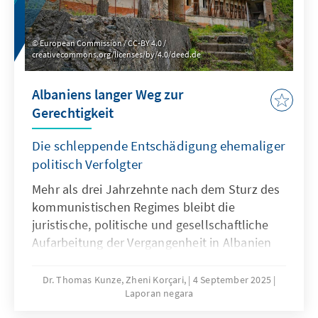
European Commission / CC-BY 4.0 /
creativecommons.org/licenses/by/4.0/deed.de
Albaniens langer Weg zur
Gerechtigkeit
Die schleppende Entschädigung ehemaliger
politisch Verfolgter
Mehr als drei Jahrzehnte nach dem Sturz des
kommunistischen Regimes bleibt die
juristische, politische und gesellschaftliche
Aufarbeitung der Vergangenheit in Albanien
ein unvollendetes Projekt. Besonders deutlich
zeigt sich dies im Entschädigungsprozess für
Dr. Thomas Kunze, Zheni Korçari,
4 September 2025
Laporan negara
ehemalige politische Gefangene und deren
Familien. Trotz früher gesetzgeberischer