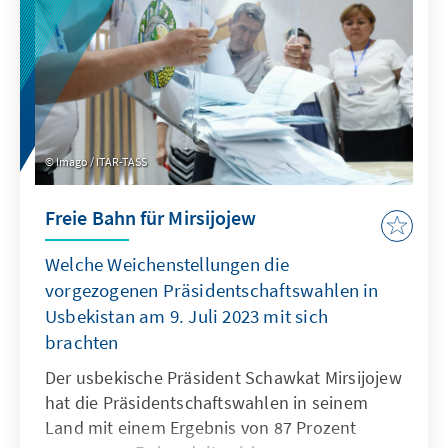
könnte, sowie einer potenziellen Verringerung
der Innovationsdynamik. Zusätzlich zu diesen
demografiepolitischen Herausforderungen
hat der Krieg Russlands gegen die Ukraine
eine weitere Dimension hinzugefügt. Der
Konflikt hat nicht nur zu zahlreichen
Kriegstoten geführt, sondern auch zur Flucht
Imago / ITAR-TASS
von bis zu einer Million Menschen.
Freie Bahn für Mirsijojew
Welche Weichenstellungen die
vorgezogenen Präsidentschaftswahlen in
Usbekistan am 9. Juli 2023 mit sich
brachten
Der usbekische Präsident Schawkat Mirsijojew
hat die Präsidentschaftswahlen in seinem
Land mit einem Ergebnis von 87 Prozent