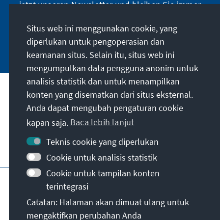
jetzt unseren Newsletter und bleiben Sie immer
mit Exilanten prägt dabei der ehemalige
auf dem Laufenden.
Präsident Dimitri Medwedjew, Putins
Situs web ini menggunakan cookie, yang
Stellvertreter im Nationalen Sicherheitsrat:
diperlukan untuk pengoperasian dan
Jetzt abonnieren
„Verräter, die ihr Land so sehr hassen, dass sie
keamanan situs. Selain itu, situs web ini
seine Niederlage fordern, müssen als
mengumpulkan data pengguna anonim untuk
Staatsfeinde betrachtet werden. (…) Solche
analisis statistik dan untuk menampilkan
Personen sollten bis zum Ende ihres Lebens
Misi kami
konten yang disematkan dari situs eksternal.
nicht nach Russland zurückkehren dürfen.
Anda dapat mengubah pengaturan cookie
(…) Die Rückkehr nach Hause kann nur bei
Kontak
eindeutiger öffentlicher Reue und durch
kapan saja.
Baca lebih lanjut
Amnestie oder Begnadigung erfolgen. Obwohl
Teknis cookie yang diperlukan
es für sie besser wäre, nicht zurückzukehren.“
Penawaran lebih lanjut dari yayasan
Cookie untuk analisis statistik
Cookie untuk tampilan konten
Jejak
Kebijakan privasi
Syarat penggunaan
terintegrasi
Erklärung zur Barrierefreiheit
Barriere melden
Catatan: Halaman akan dimuat ulang untuk
Peta situs
mengaktifkan perubahan Anda
© Konrad-Adenauer-Stiftung e.V. 2026