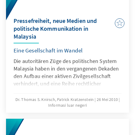
gesellschaftliche Prozesse zwingen die
Regierung zu einer Überarbeitung ihrer
Pressefreiheit, neue Medien und
wirtschaftspolitischen Ausrichtung. Mitte 2010
politische Kommunikation in
wurde das New Economic Model (NEM) der
Malaysia
Öffentlichkeit vorgestellt.
Eine Gesellschaft im Wandel
Die autoritären Züge des politischen System
Malaysia haben in den vergangenen Dekaden
den Aufbau einer aktiven Zivilgesellschaft
verhindert, und eine Reihe rechtlicher
Bestimmungen hat zu einer zunehmenden
Erosion von Freiheitsrechten (Meinung,
Dr. Thomas S. Knirsch, Patrick Kratzenstein
26 Mei 2010
Informasi luar negeri
Versammlung, Information) der Bürger
Malaysias geführt. Welchem Stellenwert dem
Internet hier zukommt untersuchen Thomas
S. Knirsch und Patrick Kratzenstein