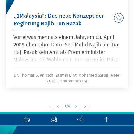
„1Malaysia“: Das neue Konzept der
Regierung Najib Tun Razak
Vor etwas mehr als einem Jahr, am 03. April
2009 übernahm Dato’ Seri Mohd Najib bin Tun
Haji Razak sein Amt als Premierminister
Malaysias. Die Wahlen ein Jahr zuvor im März
2008 hatten zum Verlust der
Zweidrittelmehrheit der Mandate im
Dr. Thomas S. Knirsch, Yasmin Binti Mohamed Saruji
6 Mei
2010
Laporan negara
nationalen Parlament und der
Regierungsmehrheiten in fünf Bundesstaaten
unter der herrschenden Koalition Barisan
Nasional (BN; National Front) geführt.
1
/4