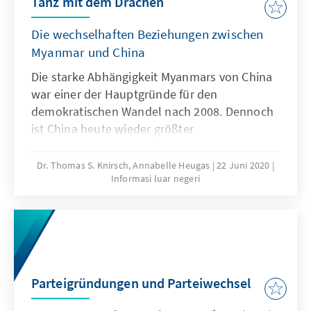
Tanz mit dem Drachen
Die wechselhaften Beziehungen zwischen
Myanmar und China
Die starke Abhängigkeit Myanmars von China
war einer der Hauptgründe für den
demokratischen Wandel nach 2008. Dennoch
ist China heute wieder größter
Handelspartner und Investor in Myanmar. Das
Land hat eine herausragende geostrategische
Dr. Thomas S. Knirsch, Annabelle Heugas
22 Juni 2020
Informasi luar negeri
Bedeutung für China und ist zentraler
Baustein der Belt and Road Initiative (­BRI). Die
Beziehungen zu China bleiben auch in
Zukunft ein schwieriger Balanceakt zwischen
eigenen und fremden Interessen.
Parteigründungen und Parteiwechsel