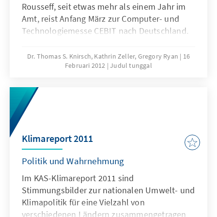
Rousseff, seit etwas mehr als einem Jahr im
Amt, reist Anfang März zur Computer- und
Technologiemesse CEBIT nach Deutschland.
Deutschland stellt für Brasilien den
fünftgrößten Ex-portmarkt und die viertgrößte
Dr. Thomas S. Knirsch, Kathrin Zeller, Gregory Ryan
16
Februari 2012
Judul tunggal
Bezugsquelle für Importe dar. Wie fällt die
bisherige Bilanz der Regierung Dilma Rousseff
aus, was ist noch zu erwarten?
Klimareport 2011
Politik und Wahrnehmung
Im KAS-Klimareport 2011 sind
Stimmungsbilder zur nationalen Umwelt- und
Klimapolitik für eine Vielzahl von
verschiedenen Ländern zusammengetragen