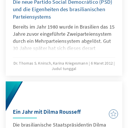
Die neue Partido Social Democrático (PSD)
und die Eigenheiten des brasilianischen
Parteiensystems
Bereits im Jahr 1980 wurde in Brasilien das 15
Jahre zuvor eingeführte Zweiparteiensystem
durch ein Mehrparteiensystem abgelöst. Gut
30 Jahre später hat sich dieses derart
fortentwickelt, dass allein in einer
Regierungsallianz fast 20 Parteien vertreten
Dr. Thomas S. Knirsch, Karina Kriegesmann
6 Maret 2012
Judul tunggal
sein können . Das Parteiengesetz lässt es zu,
dass sich stetig Parteien neu gründen, von
anderen abspalten oder auch wieder von der
politischen Bühne verschwinden können.
Ein Jahr mit Dilma Rousseff
Die brasilianische Staatspräsidentin Dilma