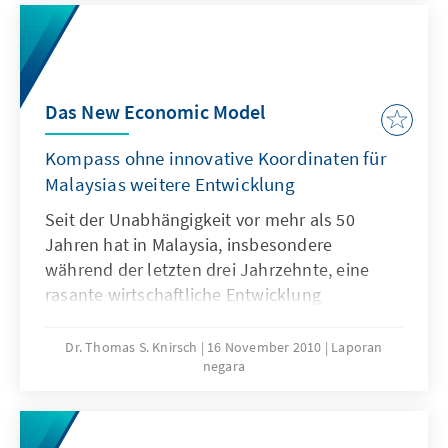
Das New Economic Model
Kompass ohne innovative Koordinaten für
Malaysias weitere Entwicklung
Seit der Unabhängigkeit vor mehr als 50
Jahren hat in Malaysia, insbesondere
während der letzten drei Jahrzehnte, eine
rasante wirtschaftliche Entwicklung
stattgefunden. Als eine emerging economy
steuert Malaysia das Ziel an, im Jahr 2020 den
Dr. Thomas S. Knirsch
16 November 2010
Laporan
negara
Übergang zu einer vollentwickelten
Volkswirtschaft zu vollziehen. Dennoch,
veränderte Rahmenbedingungen auf den
Weltmärkten sowie politische und