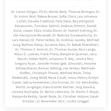
worden. Die Beiträge der Auslandsbüros der
Konrad-Adenauer-Stiftung geben einen
Dr. Canan Atilgan, PD Dr. Martin Beck, Thomas Birringer, Dr.
Dr. Anton Bösl, Rabea Brauer, Sofía Chico, Lea Johanna
Eindruck davon, wie sich der Klimawandel
Collet, Claudia Crawford, Felix Dane, Buyantogtoch
regional auswirkt, wie er öffentlich und
Davaasuren, Tomislav Delinić, Andreas Dittrich, Daniel
politisch wahrgenommen wird und welche
Dutzi, Jasper Eitze, Gisela Elsner, Dr. Hubert Gehring, Dr.
klimarelevanten innen- und außenpolitischen
Ute Gierczynski-Bocandé, Dr. Beatrice Gorawantschy, Dr.
Lars Hänsel, Dr. Peter Hefele, Dr. Andreas Jacobs, Winfried
Konsequenzen damit im Einzelnen verbunden
Jung, Mathias Kamp, Susanne Käss, Dr. Babak Khalatbari,
sein können.
Dr. Thomas S. Knirsch, Dr. Thomas Kunze, Nico Lange,
Klaus D. Loetzer, Frank Priess, Benjamin Querner, Jana
Rauch, Stefan Reith, Johannes D. Rey, Joscha Ritz,
Gregory Ryan, Jennifer Howe (geb. Schuster), Annette
Schwarzbauer, Roman Sehling, Jan Senkyr, Manfredo
Steffen, Christoph Thanei, Winfried Weck, Tinko
Weibezahl, Joerg Wolff, Maria Zandt, Amos Helms, Evelyn
Gaiser, Sahra Gemeinder, Lina Gronau, Dr. Ivo Hernández,
Moritz Junginger, Hans-Günter Kellner, Jörg Knocha,
Jerome Kuchejda, Dr. Bernd Löhmann, Dr. Martin F. Meyer,
Nanjunda Reddy, Sarah Rode, Dr. Christian Hübner, Sarah
Schulze
21 November 2011
Judul tunggal