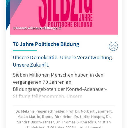
Konrad-Adenauer-Stiftung e. V.
70 Jahre Politische Bildung
Unsere Demokratie. Unsere Verantwortung.
Unsere Zukunft.
Sieben Millionen Menschen haben in den
vergangenen 70 Jahren an
Bildungsangeboten der Konrad-Adenauer-
Stiftung teilgenommen. Unsere
Jubiläumspublikation sagt Danke – für
Engagement, Diskussionsfreude und
Dr. Melanie Piepenschneider, Prof. Dr. Norbert Lammert,
Marko Martin, Ronny Dirk Heine, Dr. Ulrike Hospes, Dr.
kritisches Hinterfragen. Und sie zeigt, wie
Sandra Busch-Janser, Dr. Thomas S. Knirsch, Christian
klare Werte, neue Formate und lebendige
Schleicher
7 Oktober 2025
Judul tunggal