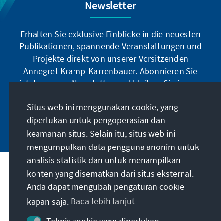
die EU nur reden, aber nicht handeln könne,
Newsletter
hat der Gipfel zumindest die
Handlungsfähigkeit in einem kritischen
Erhalten Sie exklusive Einblicke in die neuesten
Moment bewiesen – auch wenn das erhoffte
Publikationen, spannende Veranstaltungen und
Signal der geopolitischen
Projekte direkt von unserer Vorsitzenden
Gestaltungsfähigkeit ausblieb. Wenngleich
Annegret Kramp-Karrenbauer. Abonnieren Sie
man sich auch nicht über die Nutzung der
jetzt unseren Newsletter und bleiben Sie immer
eingefrorenen Zentralbankgelder
auf dem Laufenden.
verständigen konnte, wurde nach zähem
Situs web ini menggunakan cookie, yang
Ringen eine pragmatische Einigung über
diperlukan untuk pengoperasian dan
Jetzt abonnieren
weitere Finanzhilfen für die Ukraine aus dem
keamanan situs. Selain itu, situs web ini
EU-Haushalt erzielt.
mengumpulkan data pengguna anonim untuk
analisis statistik dan untuk menampilkan
Misi kami
konten yang disematkan dari situs eksternal.
Anda dapat mengubah pengaturan cookie
Kontak
kapan saja.
Baca lebih lanjut
Teknis cookie yang diperlukan