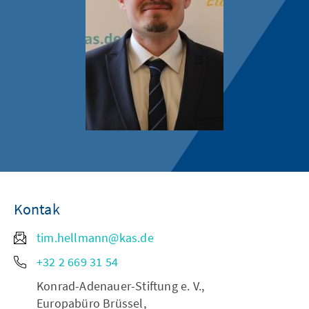
Kontak
tim.hellmann@kas.de
+32 2 669 31 54
Konrad-Adenauer-Stiftung e. V.,
Europabüro Brüssel,