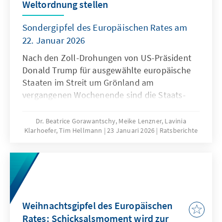
Weltordnung stellen
imperative.“ Und so standen Vertiefung des
Binnenmarkts, Bürokratieabbau und
Sondergipfel des Europäischen Rates am
internationaler Handel ganz oben auf der
22. Januar 2026
Agenda. Es liegt in der Natur informeller
Gipfel, dass keine schriftlichen
Nach den Zoll-Drohungen von US-Präsident
Schlussfolgerungen formuliert werden,
Donald Trump für ausgewählte europäische
dennoch kann das Treffen als entscheidende
Staaten im Streit um Grönland am
Weichenstellung für den offiziellen EU-
vergangenen Wochenende sind die Staats-
Ratsgipfel am 19. März gewertet werden.
und Regierungschefs der Europäischen Union
am 22. Januar zu einem Sondergipfel in
Dr. Beatrice Gorawantschy, Meike Lenzner, Lavinia
Klarhoefer, Tim Hellmann
23 Januari 2026
Ratsberichte
Brüssel zusammengekommen. In einem
Moment der existenziellen Krise konnte
Europa entschlossen Einigkeit demonstrieren.
Aber auch wenn eine Eskalation im Rahmen
der Gespräche beim Weltwirtschaftsforum in
Davos bereits im Vorfeld des Gipfels zunächst
Weihnachtsgipfel des Europäischen
abgewendet werden konnte, zeigt die
Rates: Schicksalsmoment wird zur
Grönlandkrise, dass die EU dringend ihre