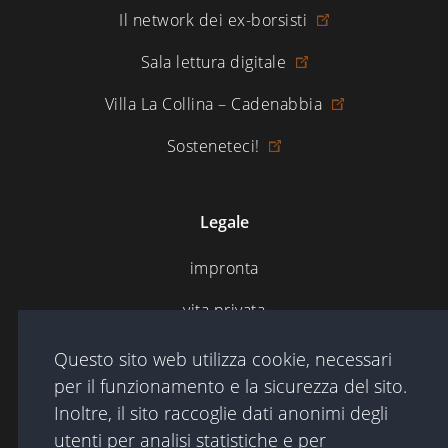
Il network dei ex-borsisti
Sala lettura digitale
Villa La Collina – Cadenabbia
Sosteneteci!
Legale
impronta
vita privata
condizioni di utilizzo
Questo sito web utilizza cookie, necessari
per il funzionamento e la sicurezza del sito.
Inoltre, il sito raccoglie dati anonimi degli
Mappa del sito
utenti per analisi statistiche e per