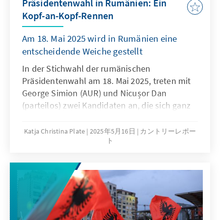
Präsidentenwahl in Rumänien: Ein
Golf- Staaten – längst zu zentralen
Kopf-an-Kopf-Rennen
Gestaltungsakteuren im Nahen und Mittleren
Osten aufgestie- gen – führt auch für die USA
Am 18. Mai 2025 wird in Rumänien eine
kein Weg mehr vorbei.
entscheidende Weiche gestellt
In der Stichwahl der rumänischen
Präsidentenwahl am 18. Mai 2025, treten mit
George Simion (AUR) und Nicușor Dan
(parteilos) zwei Kandidaten an, die sich ganz
explizit gegen das von Klientelismus,
Korruption und Impunität geprägten
Katja Christina Plate
2025年5月16日
カントリーレポー
ト
„System“ positionieren. Der
rechtspopulistische George Simion ist ein
bekennender Fan des MAGA-Politikkonzepts
und von Donald Trump, setzt im Wahlkampf
auf Isolationismus, Nationalismus und
Gebietsrevanchismus. Der liberale Nicușor
Dan vertritt das pro-europäische, moderate,