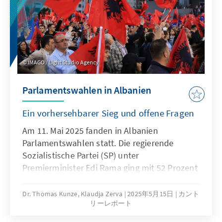
wirtschafts- und reformorientierte Gegenbild
eines weltoffenen Rumäniens. Die Wähler
entscheiden am Sonntag darüber, wer von
beiden ihr nächster Präsident wird.
IMAGO / Light Studio Agency
Parlamentswahlen in Albanien
Ein vorhersehbarer Sieg und offene Fragen
Am 11. Mai 2025 fanden in Albanien
Parlamentswahlen statt. Die regierende
Sozialistische Partei (SP) unter
Premierminister Edi Rama ging mit 52 Prozent
der Stimmen erneut als stärkste Kraft hervor
und gewann damit zum vierten Mal in Folge
Dr. Thomas Kunze, Klaudja Zerva
2025年5月15日
カント
リーレポート
die Wahlen. Eine absolute Mehrheit konnte sie
– wie bereits 2021 – erneut erreichen. Im