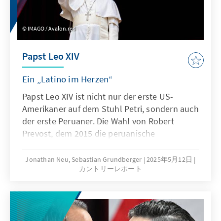
Deutschlands.
IMAGO / Avalon.red
Papst Leo XIV
Ein „Latino im Herzen“
Papst Leo XIV ist nicht nur der erste US-
Amerikaner auf dem Stuhl Petri, sondern auch
der erste Peruaner. Die Wahl von Robert
Prevost, dem 2015 die peruanische
Staatsbürgerschaft verliehen wurde, stürzte
ein ganzes Land in einen Freudentaumel. Der
Jonathan Neu, Sebastian Grundberger
2025年5月12日
カントリーレポート
neue Papst ist fest in Lateinamerika
verwurzelt, wo er über zwei Jahrzehnte als
Priester und Bischof wirkte. Wie schon sein
Vorgänger Franziskus dürfte Leo XIV den
internationalen Blick auf soziale Fragen und