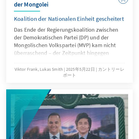
der Mongolei
Koalition der Nationalen Einheit gescheitert
Das Ende der Regierungskoalition zwischen
der Demokratischen Partei (DP) und der
Mongolischen Volkspartei (MVP) kam nicht
überraschend – der Zeitpunkt hingegen
schon. Die MVP, die seit den
Parlamentswahlen im Juni 2024 auch ohne
Viktor Frank, Lukas Smith
2025年5月22日
カントリーレ
ポート
Partner über eine komfortable Mehrheit
verfügt, erklärte in der Nacht vom 21. auf den
22. Mai 2025 das Bündnis mit der DP für
beendet. Eine Entscheidung, die strategisch
motiviert scheint: Während die DP als
Sündenbock für die durchwachsene
Regierungsbilanz herhalten muss, versucht
die MVP, innerparteiliche Spannungen zu
kaschieren und ihre Dominanz abzusichern.