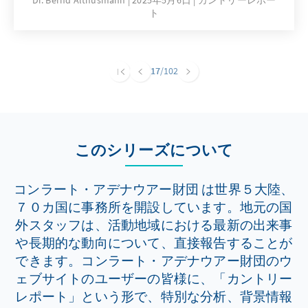
Dr. Bernd Althusmann
2025年5月6日
カントリーレポー
ト
Kanada scheint auf dem Weg in ein Zwei-
Parteien-System.
17
/102
このシリーズについて
コンラート・アデナウアー財団 は世界５大陸、
７０カ国に事務所を開設しています。地元の国
外スタッフは、活動地域における最新の出来事
や長期的な動向について、直接報告することが
できます。コンラート・アデナウアー財団のウ
ェブサイトのユーザーの皆様に、「カントリー
レポート」という形で、特別な分析、背景情報