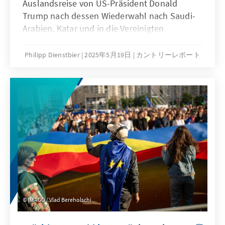
Peronisten, die in den Umfragen vorne lagen,
Auslandsreise von US-Präsident Donald
blieben hinter den Erwartungen zurück.
Trump nach dessen Wiederwahl nach Saudi-
Arabien, Katar und in die Vereinigten
Arabischen Emirate (VAE). Mit der gesamten
US-Wirtschaftselite im Schlepptau verkündete
Philipp Dienstbier
2025年5月19日
カントリーレポート
Trump astronomische Investitionen über
mehrere Billionen US-Dollar. Jenseits vieler
Deals demonstrieren die Golf- Staaten dabei
vor allem, dass sie den Politikstil Trumps
besser verinnerlicht haben als viele andere:
Riad, Doha und Abu Dhabi nutzen das Ohr des
Präsidenten geschickt zur eigenen
Interessensverfolgung und zum Ausbau ihrer
Macht. Die von Saudi-Arabien arrangierte Auf-
hebung von US-Sanktionen gegen Syrien und
das Treffen Trumps in Riad mit dem syrischen
IMAGO / Vlad Bereholschi
Übergangspräsidenten Ahmed Al-Sharaa sind
dabei nur die Spitze des Eisbergs. An den