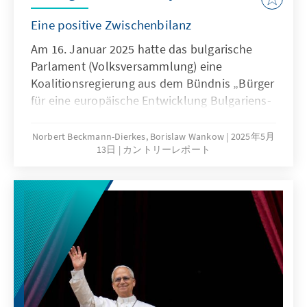
Kauf, dass Belarus seine Souveränität immer
Eine positive Zwischenbilanz
weiter verliert. Sicherheitspolitisch ist das
„Abkommen über Sicherheitsgarantien im
Am 16. Januar 2025 hatte das bulgarische
Unionsstaat“, ratifiziert Anfang des Jahres in
Parlament (Volksversammlung) eine
Moskau, eine weitere Eskalationsstufe. Es
Koalitionsregierung aus dem Bündnis „Bürger
ermöglicht unter anderem militärische
für eine europäische Entwicklung Bulgariens-
Stützpunkte für russische Atomraketen,
Union Demokratischer Kräfte“ (GERB-SDS,
welche in zwei Minuten Vilnius erreichen
beide EVP), der „Bulgarischen Sozialistischen
Norbert Beckmann-Dierkes, Borislaw Wankow
2025年5月
können. Russland braucht das Regime im
13日
カントリーレポート
Partei-Vereinte Linke“ (BSP-OL), der Partei „Es
Nachbarland als engen militärischen
gibt so ein Volk“ (ITN) und der „Allianz für
Verbündeten, sein Staatsgebiet für die
Rechte und Freiheiten“ (APS), gewählt. Das
Verlegung von Raketen und als
Kabinett ist inzwischen 100 Tage im Amt und
Aufmarschplatz für Truppen an der Grenze zu
man kann als Fazit festhalten, dass es ihm
Litauen, Polen und der Ukraine. Die für
gelungen ist, die politische Stabilität im Land
September gemeinsam geplanten Manöver
wieder herzustellen und wichtige
„Zapad 2025“ wecken böse Erinnerungen an
Weichenstellungen vorzunehmen. Bulgarien
die auf „Übungsmanöver“ folgende russische
bleibt darüber hinaus weiterhin ein
Großinvasion der Ukraine im Februar 2022.
verlässlicher und wichtiger Partner