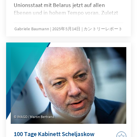
Unionsstaat mit Belarus jetzt auf allen
Ebenen und in hohem Tempo voran. Zuletzt
fand Ende April im russischen Wolgograd das
pompöse Forum “Großes Vermächtnis –
Gabriele Baumann
2025年5月14日
カントリーレポート
gemeinsame Zukunft” am Rande der
Gedenkfeier zum 80. Jahrestag des Sieges der
Roten Armee in Stalingrad statt. Was von
unabhängigen Beobachtern als Moskauer
“Siegeshysterie” rund um die Militärparade
am 9. Mai bezeichnet wird, gilt nicht weniger
für das offizielle Belarus. Das russische
Narrativ über die Auslegung der Geschichte
des 2. Weltkrieges dient auch dort als
Legitimation für die Aggression gegenüber der
Ukraine und das Auftreten gegenüber Europa.
IMAGO / Martin Bertrand
Lukaschenko hat sich durch die umfänglichen
Zugeständnisse an Russland zwar seinen
100 Tage Kabinett Scheljaskow
Machterhalt erkauft, nimmt damit aber in