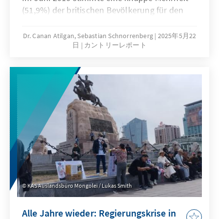
(51,9%) der britischen Bevölkerung für den
EU-Austritt. Auf Camerons Rücktritt folgten
fünf Premierminister, die sich mit den Folgen
Dr. Canan Atilgan, Sebastian Schnorrenberg
2025年5月22
日
カントリーレポート
dieses historischen Votums
auseinandersetzen mussten. Am Montag, den
19. Mai 2025, konnte Premierminister Keir
Starmer schließlich als Gastgeber des ersten
offiziellen EU-UK-Gipfels nach dem Brexit
gemeinsam mit Kommissionspräsidentin
Ursula von der Leyen und Ratspräsident
Antonio Costa eine neue strategische
Partnerschaft zwischen dem Vereinigten
Königreich und der EU verkünden.
KAS Auslandsbüro Mongolei / Lukas Smith
Alle Jahre wieder: Regierungskrise in