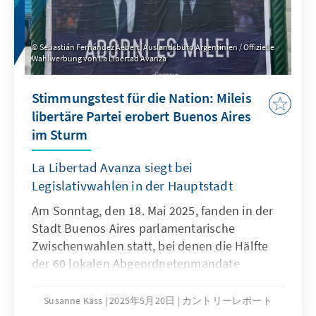
Das Projekt der „Koalition der Nationalen
Einheit“ ist damit nach weniger als einem
Sebastián Fernández Aebert, Auslandsbüro Argentinien / Offizielle
Jahr am Ende – ein weiteres Kapitel in der
Wahlwerbung von La Libertad Avanza
Geschichte instabiler mongolischer
Regierungen.
Stimmungstest für die Nation: Mileis
libertäre Partei erobert Buenos Aires
im Sturm
La Libertad Avanza siegt bei
Legislativwahlen in der Hauptstadt
Am Sonntag, den 18. Mai 2025, fanden in der
Stadt Buenos Aires parlamentarische
Zwischenwahlen statt, bei denen die Hälfte
der 60 lokalen Abgeordnetenmandate
erneuert wurde. Obwohl der Regierungschef
der Hauptstadt, Jorge Macri, noch bis 2027 im
Susanne Käss
2025年5月20日
カントリーレポート