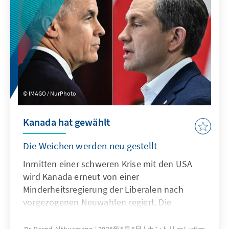
auf Lateinamerika richten. Gleichzeitig ist sein
Auftreten jenseits von politischen
Grabenkämpfen auf Versöhnung und
Ausgleich ausgerichtet.
IMAGO / NurPhoto
Kanada hat gewählt
Die Weichen werden neu gestellt
Inmitten einer schweren Krise mit den USA
wird Kanada erneut von einer
Minderheitsregierung der Liberalen nach
vorgezogenen Neuwahlen regiert. Die
Konservativen verpassen den sicher
geglaubten Wahlsieg trotz guten Ergebnisses.