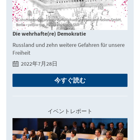
shutterstock/Carabus • Karl-Michael Constien und racken GmbH,
Berlin • yellow too, Pasiek Horntrich GbR
Die wehrhafte(re) Demokratie
Russland und zehn weitere Gefahren für unsere
Freiheit
2022年7月28日
今すぐ読む
イベントレポート