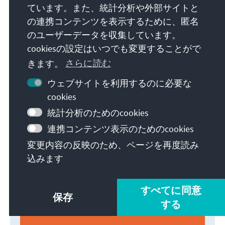
ています。また、統計分析や外部サイトと
の連携コンテンツを表示するために、匿名
のユーザーデータを収集しています。
cookiesの設定はいつでも変更することがで
Auslandsinformationen
きます。
さらに読む
Zeitschrift für internationale Fragen,
ウェブサイトを利用するのに必要な
Außenpolitik und Entwicklungszusammenarbeit
cookies
統計分析のためのcookies
連携コンテンツ表示のためのcookies
変更内容の反映のため、ページを再度読み
込みます
すべてに同意
保存
する