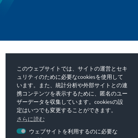
私たちのミッション
このウェブサイトでは、サイトの運営とセキ
Die Konrad-Adenauer-Stiftung setzt sich
ュリティのために必要なcookiesを使用して
national und international durch politische
います。また、統計分析や外部サイトとの連
Bildung für Frieden, Freiheit und
携コンテンツを表示するために、匿名のユー
Gerechtigkeit ein. Wir fördern und bewahren
ザーデータを収集しています。cookiesの設
freiheitliche Demokratie, die Soziale
定はいつでも変更することができます。
Marktwirtschaft und die Entwicklung und
さらに読む
Festigung des Wertekonsenses.
ウェブサイトを利用するのに必要な