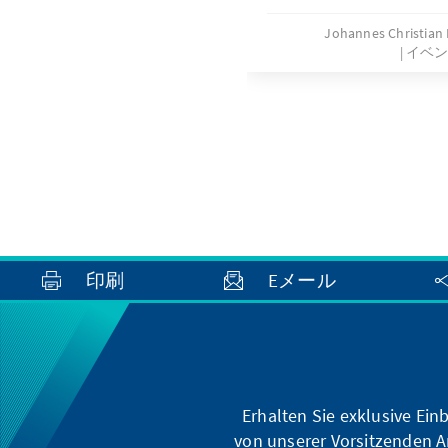
Johannes Christian
イベ
印刷
Eメール
Erhalten Sie exklusive Ein
von unserer Vorsitzenden A