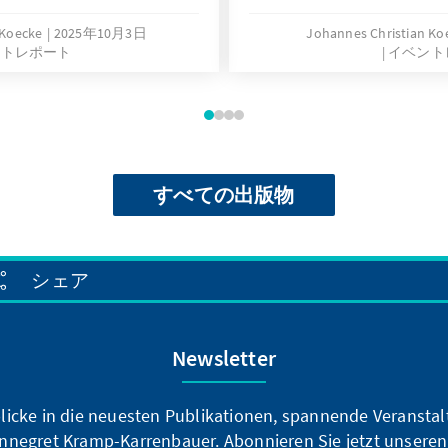
 Koecke
2025年10月3日
Johannes Christian Ko
ントレポート
イベント
すべての出版物
シェア
Newsletter
blicke in die neuesten Publikationen, spannende Veransta
nnegret Kramp-Karrenbauer. Abonnieren Sie jetzt unseren