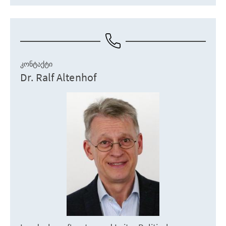
ᲙᲝᲜᲢᲐᲥᲢᲘ
Dr. Ralf Altenhof