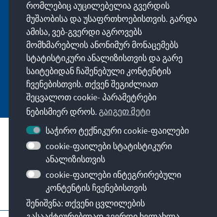
Erhalten Sie exklusive Einblicke in die neuesten
რომლებიც აუცილებელია გვერდის
Publikationen, spannende Veranstaltungen und
მუშაობისა და უსაფრთხოებისთვის. გარდა
Projekte direkt von unserer Vorsitzenden
ამისა, ვებ-გვერდი აგროვებს
Annegret Kramp-Karrenbauer. Abonnieren Sie
მომხმარებლის ანონიმურ მონაცემებს
jetzt unseren Newsletter und bleiben Sie immer
სტატისტიკური ანალიზისთვის და გარე
auf dem Laufenden.
საიტებიდან ჩაშენებული კონტენტის
ჩვენებისთვის. თქვენ შეგიძლიათ
Jetzt abonnieren
შეცვალოთ cookie- პარამეტრები
ნებისმიერ დროს.
გაიგეთ მეტი
საჭირო ტექნიკური cookie-ფაილები
ფონდის მისია
cookie-ფაილები სტატისტიკური
ანალიზისთვის
კონტაქტი
cookie-ფაილები ინტეგრირებული
კონტენტის ჩვენებისთვის
დამატებითი შეთავაზებები
შენიშვნა: თქვენი ცვლილების
გასააქტიურებლად გვერდი ხელახლა