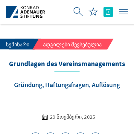
Skip to Main Content
ᲡᲔᲛᲘᲜᲐᲠᲘ
ᲐᲓᲒᲘᲚᲔᲑᲘ ᲨᲔᲕᲡᲔᲑᲣᲚᲘᲐ
Grundlagen des Vereinsmanagements
Gründung, Haftungsfragen, Auflösung
29 ნოემბერი, 2025