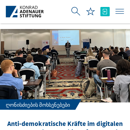
Skip to Main Content
ᲦᲝᲜᲘᲡᲫᲘᲔᲑᲘᲡ ᲛᲝᲮᲡᲔᲜᲔᲑᲔᲑᲘ
Anti-demokratische Kräfte im digitalen