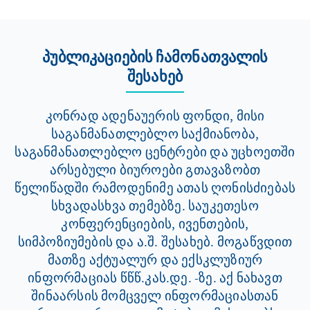
პუბლიკაციების ჩამონათვალის
შესახებ
კონრად ადენაუერის ფონდი, მისი
საგანმანათლებლო საქმიანობა,
საგანმანათლებლო ცენტრები და უცხოეთში
არსებული ბიუროები გთავაზობთ
წელიწადში რამოდენიმე ათას ღონისძიებას
სხვადასხვა თემებზე. საუკეთესო
კონფერენციების, ივენთების,
სიმპოზიუმების და ა.შ. შესახებ. მოგაწვდით
მათზე აქტუალურ და ექსკლუზიურ
ინფორმაციას წწწ.კას.დე. -ზე. აქ ნახავთ
შინაარსის მომცველ ინფორმაციასთან