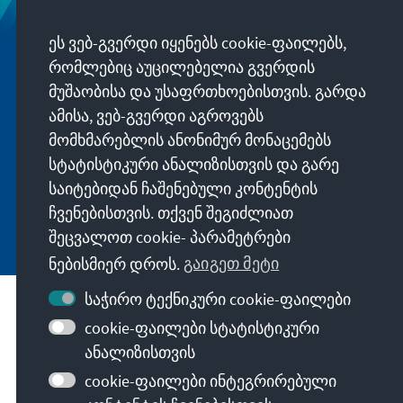
Newsletter
ეს ვებ-გვერდი იყენებს cookie-ფაილებს,
Erhalten Sie exklusive Einblicke in die neuesten
რომლებიც აუცილებელია გვერდის
Publikationen, spannende Veranstaltungen und
მუშაობისა და უსაფრთხოებისთვის. გარდა
Projekte direkt von unserer Vorsitzenden
ამისა, ვებ-გვერდი აგროვებს
Annegret Kramp-Karrenbauer. Abonnieren Sie
მომხმარებლის ანონიმურ მონაცემებს
jetzt unseren Newsletter und bleiben Sie immer
სტატისტიკური ანალიზისთვის და გარე
auf dem Laufenden.
საიტებიდან ჩაშენებული კონტენტის
ჩვენებისთვის. თქვენ შეგიძლიათ
Jetzt abonnieren
შეცვალოთ cookie- პარამეტრები
ნებისმიერ დროს.
გაიგეთ მეტი
საჭირო ტექნიკური cookie-ფაილები
ფონდის მისია
cookie-ფაილები სტატისტიკური
ანალიზისთვის
კონტაქტი
cookie-ფაილები ინტეგრირებული