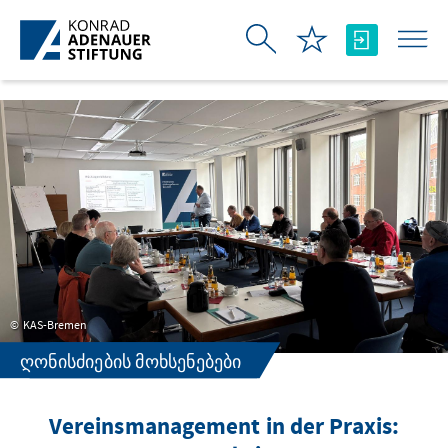
Skip to Main Content
KAS-Bremen
ᲦᲝᲜᲘᲡᲫᲘᲔᲑᲘᲡ ᲛᲝᲮᲡᲔᲜᲔᲑᲔᲑᲘ
Vereinsmanagement in der Praxis: