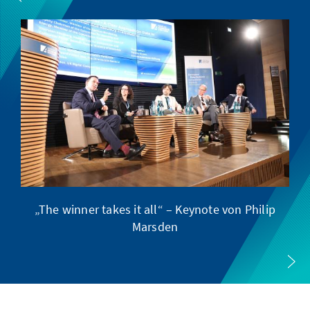
„The winner takes it all“ – Keynote von Philip
E
Marsden