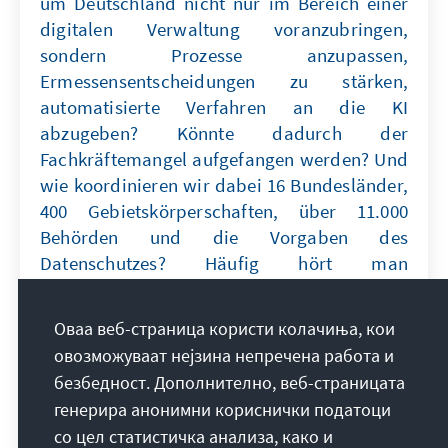
um Deutschland nicht nur im Bereich einer
digitalen Verwaltung voranzubringen,
sondern Prozesse anzupassen,
Ermessensentscheidungen zu stärken,
automatisierte Verfahren an die KI
abzugeben? Könnte dadurch der
Fachkräftemangel aufgefangen werden? Und
wie koordinieren wir dabei 16 Bundesländer,
400 Gebietskörperschaften, über 11.000
Behörden und die Vorgaben des
Datenschutzes? Häufig hört man
„Staatsmodernisierung muss Chefsache
werden.“ oder „Wir brauchen den großen
Оваа веб-страница користи колачиња, кои
Wurf.“ Andere wiederum meinen, dass
овозможуваат нејзина непречена работа и
Staatsmodernisierung kontinuierlich und in
безбедност. Дополнително, веб-страницата
vielen kleinen Schritten erfolgen muss. Wer
генерира анонимни кориснички податоци
übernimmt hier Koordination und politische
со цел статистичка анализа, како и
Führung? Neugierig geworden? Dann hören