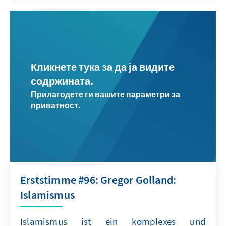
Кликнете тука за да ја видите
содржината.
Прилагодете ги вашите параметри за
приватност.
Erststimme #96: Gregor Golland:
Islamismus
Islamismus ist ein komplexes und