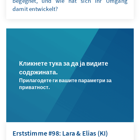
begegnet, und wie hat sich ihr Umgang
damit entwickelt?
Кликнете тука за да ја видите
содржината.
Прилагодете ги вашите параметри за
приватност.
Erststimme #98: Lara & Elias (KI)