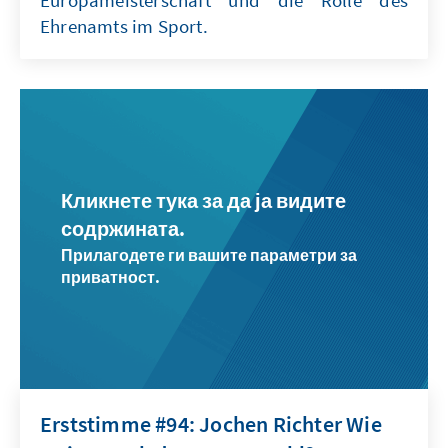
Europameisterschaft und die Rolle des
Ehrenamts im Sport.
Кликнете тука за да ја видите
содржината.
Прилагодете ги вашите параметри за
приватност.
Erststimme #94: Jochen Richter Wie