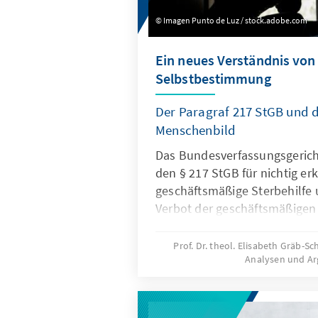
Imagen Punto de Luz / stock.adobe.com
Ein neues Verständnis von
Selbstbestimmung
Der Paragraf 217 StGB und d
Menschenbild
Das Bundesverfassungsgerich
den § 217 StGB für nichtig erkl
geschäftsmäßige Sterbehilfe u
Verbot der geschäftsmäßigen 
schränke die Selbstbestimm
unzulässiger Weise ein. Mit d
Prof. Dr. theol. Elisabeth Gräb-S
Analysen und A
Bundesverfassungsgerichtes 
Verständnis von Selbstbesti
Inwiefern das der Fall ist, da
Autorin Elisabeth Gräb-Schm