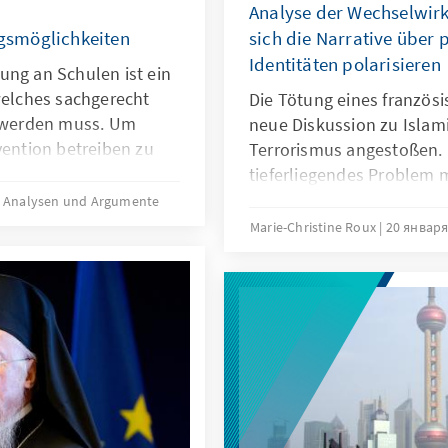
Analyse der Wechselwirk
gsmöglichkeiten
sich die Narrative über p
Identitäten polarisieren
ung an Schulen ist ein
lches sachgerecht
Die Tötung eines französi
t werden muss. Um
neue Diskussion zu Islam
vention betreiben zu
Terrorismus angestoßen. K
ngfristige Konzepte
tieferliegendes Problem m
.
Ursache des Problems? 
Analysen und Argumente
auch für Deutschland wic
Marie-Christine Roux
20 января
präventiven Maßnahmen k