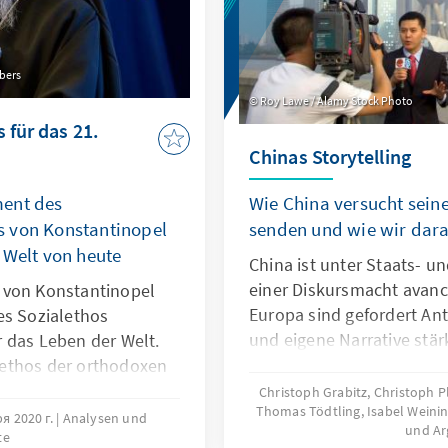
ebers
Roy Lawe / Alamy Stock Photo
 für das 21.
Chinas Storytelling
ment des
Wie China versucht seine
 von Konstantinopel
senden und wie wir dar
 Welt von heute
China ist unter Staats- un
einer Diskursmacht avanc
 von Konstantinopel
Europa sind gefordert An
es Sozialethos
und eigene Narrative stär
 das Leben der Welt.
ethos der orthodoxen
mit ein Dokument für
Christoph Grabitz, Christoph Pl
Thomas Tödtling, Isabel Weini
esellschaft vorgelegt.
я 2020 г.
Analysen und
und A
te
um sich das Dokument