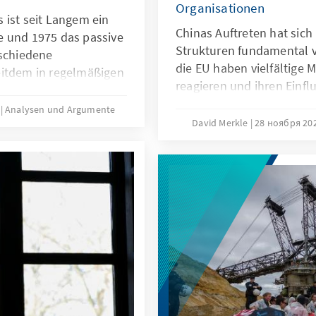
Organisationen
 ist seit Langem ein
Chinas Auftreten hat sich
e und 1975 das passive
Strukturen fundamental 
rschiedene
die EU haben vielfältige 
eitdem in regelmäßigen
reagieren und ihren Einfl
nkung oder die
lters. In jüngster Zeit
.
Analysen und Argumente
David Merkle
28 ноября 202
 wieder verstärkt
 Argumente fasst das
 zusammen.