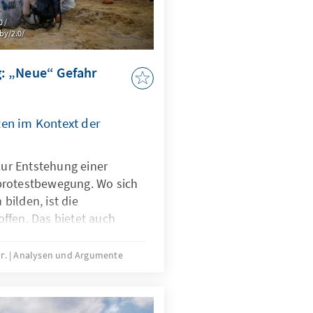
0 /
by/2.0/
: „Neue“ Gefahr
en im Kontext der
 zur Entstehung einer
protestbewegung. Wo sich
bilden, ist die
ffen. Das bietet auch
xtremistische Gruppen.
ntersucht, ob und welche
 г.
Analysen und Argumente
n es im Kontext der
bt.