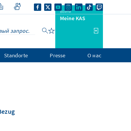
Войти
Meine KAS
Standorte
Presse
О нас
 Bezug