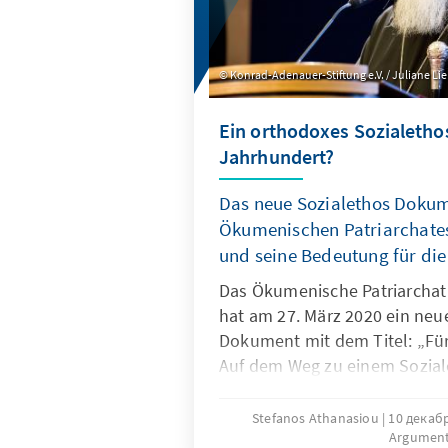
Konrad-Adenauer-Stiftung e.V. / Juliane Li
Ein orthodoxes Sozialethos
Jahrhundert?
Das neue Sozialethos Doku
Ökumenischen Patriarchates
und seine Bedeutung für die
Das Ökumenische Patriarchat
hat am 27. März 2020 ein neu
Dokument mit dem Titel: „Für
Auf dem Weg zu einem Sozial
Kirche“ veröffentlicht und so
das ethische Handeln in der G
Stefanos Athanasiou
10 декабр
Argumen
Es stellt sich die Frage, war