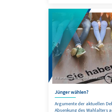
als Sozialethos und nicht als
und worin der grundlegende 
diesen beiden Begriffen best
© anatoliycherkas, stock.adobe.com; Caro
Jünger wählen?
Argumente der aktuellen De
Absenkung des Wahlalters a