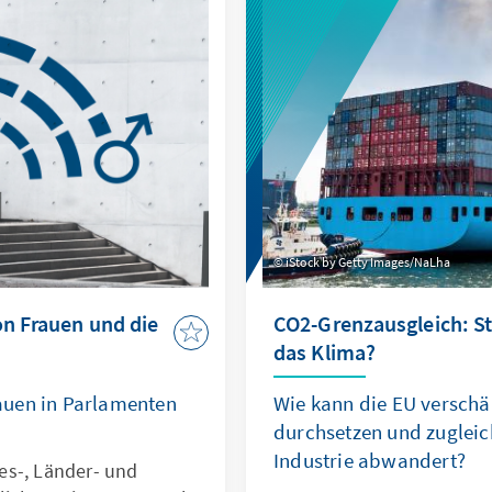
iStock by Getty Images/NaLha
on Frauen und die
CO2-Grenzausgleich: Ste
das Klima?
auen in Parlamenten
Wie kann die EU verschä
durchsetzen und zugleic
Industrie abwandert?
es-, Länder- und