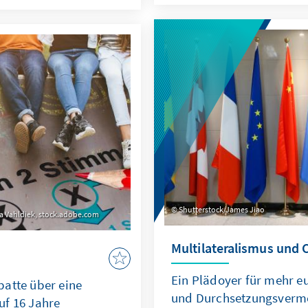
 Soziallehre versteht
Unterschied zwischen
eht?
Shutterstock/James Jiao
la Vahldiek, stock.adobe.com
Multilateralismus und C
Ein Plädoyer für mehr e
batte über eine
und Durchsetzungsvermö
uf 16 Jahre