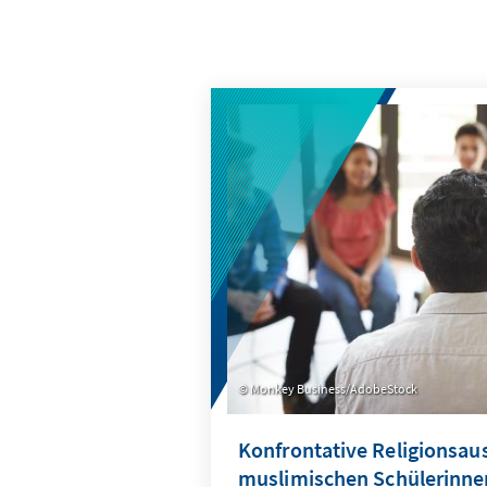
Monkey Business/AdobeStock
Konfrontative Religionsa
muslimischen Schülerinne