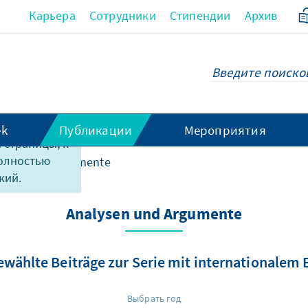
Карьера
Сотрудники
Стипендии
Архив
ek
Публикации
Мероприятия
 страницы, к
полностью
lysen und Argumente
кий.
Analysen und Argumente
wählte Beiträge zur Serie mit internationalem
Выбрать год