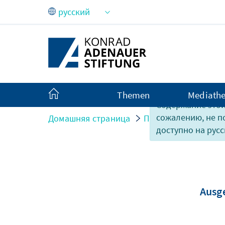
Skip to Main Content
Themen
Mediath
Содержание этой
сожалению, не 
Домашняя страница
Публикации
Ana
доступно на русс
Ausge