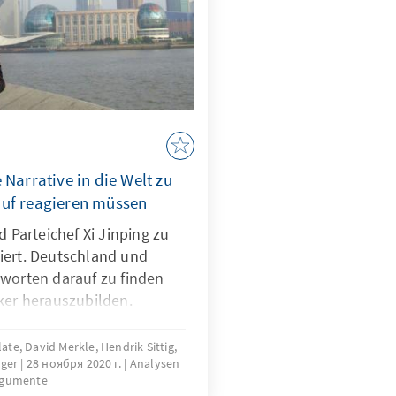
 Narrative in die Welt zu
auf reagieren müssen
d Parteichef Xi Jinping zu
iert. Deutschland und
tworten darauf zu finden
ker herauszubilden.
ate, David Merkle, Hendrik Sittig,
nger
28 ноября 2020 г.
Analysen
rgumente