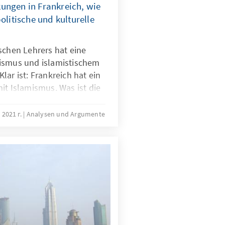
ungen in Frankreich, wie
olitische und kulturelle
schen Lehrers hat eine
ismus und islamistischem
lar ist: Frankreich hat ein
it Islamismus. Was ist die
Welche Aspekte können
htig sein? Welche
 2021 г.
Analysen und Argumente
önnen wir treffen?