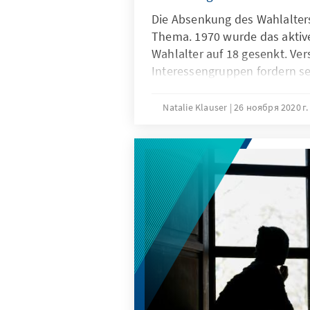
Die Absenkung des Wahlalters
Thema. 1970 wurde das aktiv
Wahlalter auf 18 gesenkt. Ve
Interessengruppen fordern s
Abständen eine weitere Abse
Abschaffung des Wahlmindesta
Natalie Klauser
26 ноября 2020 г
wird das Thema in der Politik
diskutiert. Unser Analysen &
Pro und Kontra der Debatte