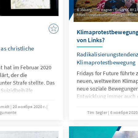
350.org / Tim Wagner / flickr / CC BY 2.
https://creativecommons.org/licenses/
Klimaprotestbewegung
von Links?
as christliche
Radikalisierungstendenz
Klimaprotestbewegung
t hat im Februar 2020
Fridays for Future führte
ärt, der die
neuen, weltweiten Klima
nter Strafe stellte. Das
neue soziale Bewegungen 
Suizidbeihilfe
Entwicklung immer auch o
ung des Menschen in
Raum für radikale oder e
em Urteil des
chmidt
20 ноября 2020 г.
Unser Autor Tim Segler u
rgumente
Tim Segler
6 ноября 2020
wird ein neues
Radikalisierungstendenze
mmung aufgezeigt.
Klimaprotestbewegung gi
s untersucht unsere
idt in unserem