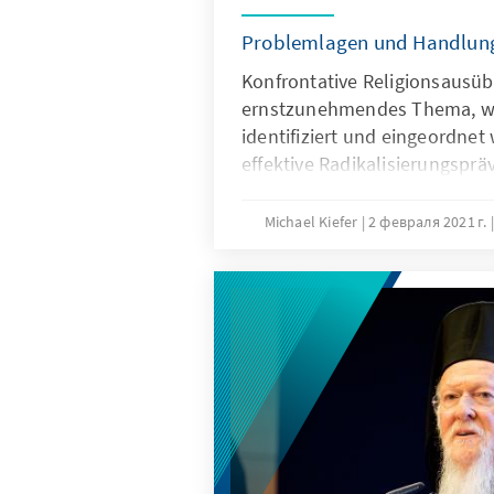
Problemlagen und Handlun
Konfrontative Religionsausüb
ernstzunehmendes Thema, we
identifiziert und eingeordne
effektive Radikalisierungsprä
können, benötigen Schulen la
und professionelle Fachkräfte
Michael Kiefer
2 февраля 2021 г.