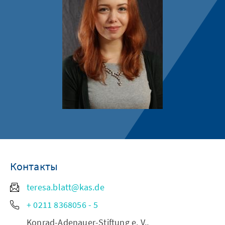
Контакты
teresa.blatt@kas.de
+ 0211 8368056 - 5
Konrad-Adenauer-Stiftung e. V.,