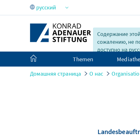
Skip to Main Content
Содержание этой
сожалению, не 
доступно на русс
Themen
Mediath
Домашняя страница
О нас
Organisati
Landesbeauftr