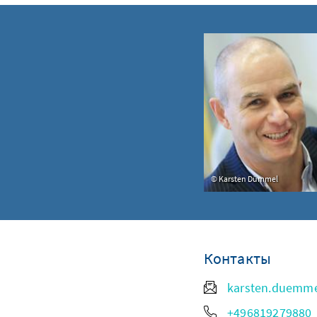
Karsten Dümmel
Контакты
karsten.duemm
+496819279880