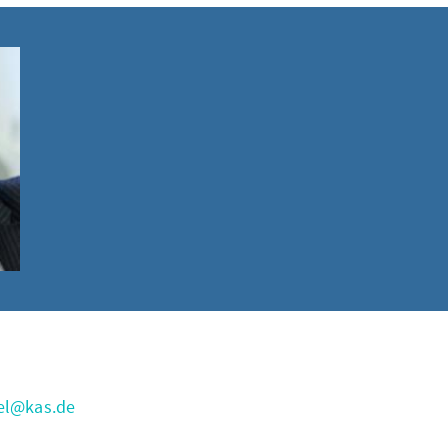
el@kas.de