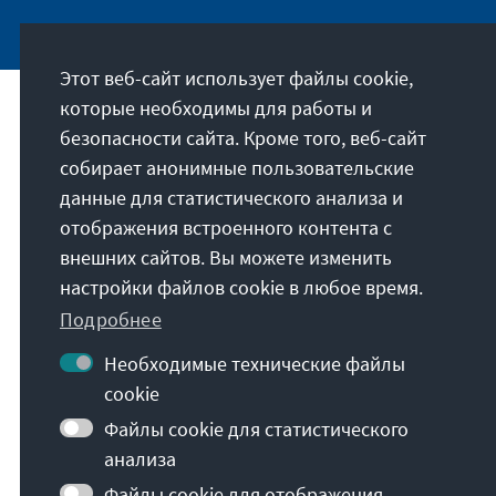
Этот веб-сайт использует файлы cookie,
которые необходимы для работы и
Наша миссия
безопасности сайта. Кроме того, веб-сайт
собирает анонимные пользовательские
Die Konrad-Adenauer-Stiftung setzt sich
данные для статистического анализа и
national und international durch politische
отображения встроенного контента с
Bildung für Frieden, Freiheit und
внешних сайтов. Вы можете изменить
Gerechtigkeit ein. Wir fördern und bewahren
настройки файлов cookie в любое время.
freiheitliche Demokratie, die Soziale
Подробнее
Marktwirtschaft und die Entwicklung und
Festigung des Wertekonsenses.
Необходимые технические файлы
cookie
Наша миссия
Файлы cookie для статистического
анализа
Файлы cookie для отображения