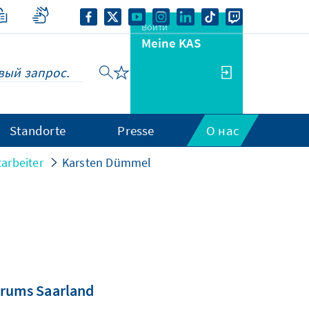
Войти
Meine KAS
Standorte
Presse
О нас
arbeiter
Karsten Dümmel
orums Saarland