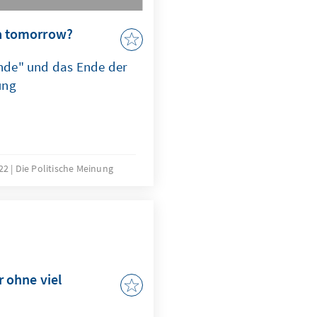
ia tomorrow?
nde" und das Ende der
ung
22
Die Politische Meinung
r ohne viel