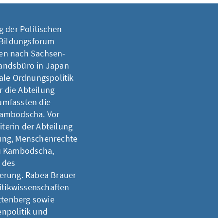
g der Politischen
 Bildungsforum
en nach Sachsen-
slandsbüro in Japan
le Ordnungspolitik
r die Abteilung
 umfassten die
Kambodscha. Vor
iterin der Abteilung
ung, Menschenrechte
zu Kambodscha,
 des
erung. Rabea Brauer
litikwissenschaften
ittenberg sowie
npolitik und