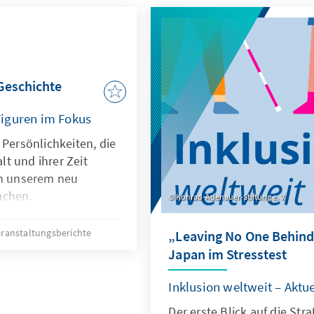
Geschichte
iguren im Fokus
 Persönlichkeiten, die
t und ihrer Zeit
in unserem neu
achen.
Konrad-Adenauer-Stiftung e. V.
eranstaltungsberichte
„Leaving No One Behind?
Japan im Stresstest
Inklusion weltweit – Aktu
Der erste Blick auf die St