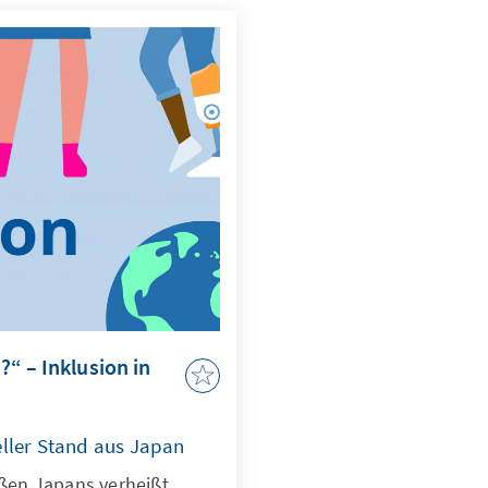
“ – Inklusion in
eller Stand aus Japan
raßen Japans verheißt