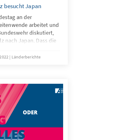
lz besucht Japan
destag an der
Zeitenwende arbeitet und
undeswehr diskutiert,
lz nach Japan. Dass die
t das Zögern des
ers bei der Entsendung
 2022
Länderberichte
 Indo-Pazifik wieder
eise nicht nach China
ichen der neuen deutschen
 maßgeblich vom grünen
t wird.