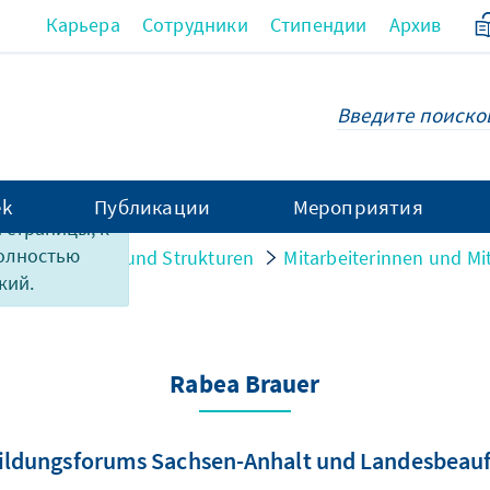
Карьера
Сотрудники
Стипендии
Архив
ek
Публикации
Мероприятия
 страницы, к
полностью
on
Personen und Strukturen
Mitarbeiterinnen und Mit
кий.
Rabea Brauer
 Bildungsforums Sachsen-Anhalt und Landesbeauf