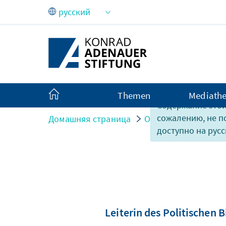
Skip to Main Content
Themen
Mediath
Содержание этой
сожалению, не 
Домашняя страница
О нас
Organisati
доступно на русс
Leiterin des Politischen