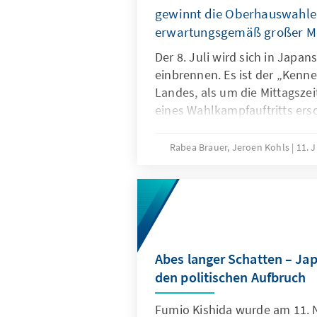
gewinnt die Oberhauswahle
erwartungsgemäß großer M
Der 8. Juli wird sich in Japan
einbrennen. Es ist der „Ken
Landes, als um die Mittagsze
eines Wahlkampfauftritts ers
später erliegt er seinen Verle
tiefes Loch in seine Familie, i
Rabea Brauer, Jeroen Kohls
11. J
die Politik Japans. Zwei Tag
Anschlag auf den ehemaligen
Shinzo Abe erzielt die konse
Koalition eine komfortable M
Zum Feiern ist dennoch nie
tief sitzt der Schock über den
Abes langer Schatten – Jap
der bis zum Schluss die Agen
den politischen Aufbruch
entscheidend mitbestimmt ha
Wahlen werden voraussichtlic
Fumio Kishida wurde am 11. 