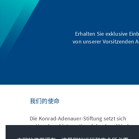
Erhalten Sie exklusive Ein
von unserer Vorsitzenden A
我们的使命
Die Konrad-Adenauer-Stiftung setzt sich
national und international durch politische
Bildung für Frieden, Freiheit und