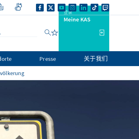
登录
Meine KAS
dorte
Presse
关于我们
völkerung