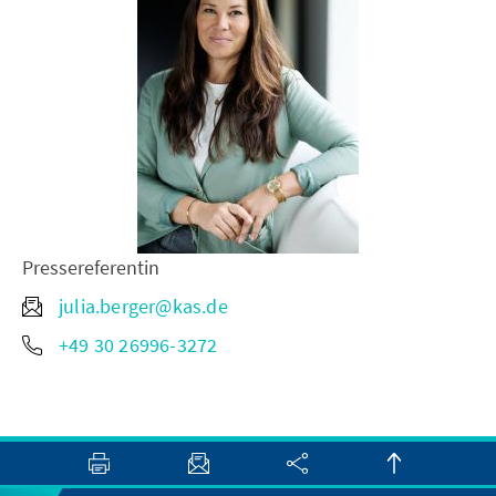
Pressereferentin
julia.berger@kas.de
+49 30 26996-3272